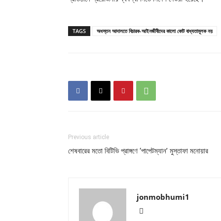
TAGS
অধস্তন আদালতে বিচারক-আইনজীবীদের কালো কোট বাধ্যতামূলক নয়
Previous article
শেষবারের মতো বিটিভি প্রাঙ্গণে ‘পাপেটম্যান’ মুস্তাফা মনোয়ার
jonmobhumi1