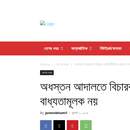
দেশের খবর
আন্তর্জাতিক
নিউইয়র্ক/কানাডা
Home
দেশের খবর
অধস্তন আদালতে বিচারক-আইনজীবীদের কালো কোট
দেশের খবর
অধস্তন আদালতে বিচা
বাধ্যতামূলক নয়
By
jonmobhumi1
-
জুলাই ১, ২০২৬