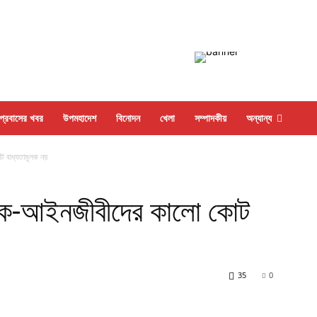
প্রবাসের খবর
উপমহাদেশ
বিনোদন
খেলা
সম্পাদকীয়
অন্যান্য
 বাধ্যতামূলক নয়
রক-আইনজীবীদের কালো কোট
35
0