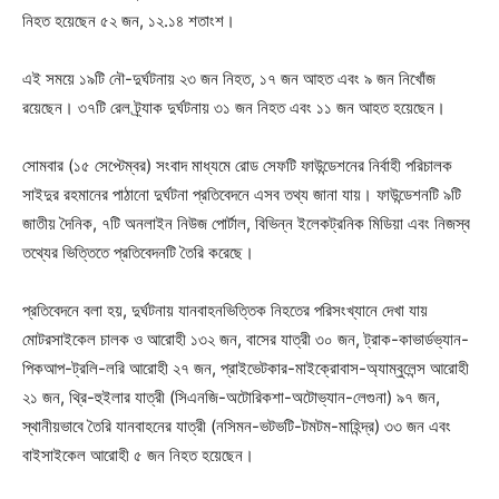
নিহত হয়েছেন ৫২ জন, ১২.১৪ শতাংশ।
এই সময়ে ১৯টি নৌ-দুর্ঘটনায় ২৩ জন নিহত, ১৭ জন আহত এবং ৯ জন নিখোঁজ
রয়েছেন। ৩৭টি রেল ট্র্যাক দুর্ঘটনায় ৩১ জন নিহত এবং ১১ জন আহত হয়েছেন।
সোমবার (১৫ সেপ্টেম্বর) সংবাদ মাধ্যমে রোড সেফটি ফাউন্ডেশনের নির্বাহী পরিচালক
সাইদুর রহমানের পাঠানো দুর্ঘটনা প্রতিবেদনে এসব তথ্য জানা যায়। ফাউন্ডেশনটি ৯টি
জাতীয় দৈনিক, ৭টি অনলাইন নিউজ পোর্টাল, বিভিন্ন ইলেকট্রনিক মিডিয়া এবং নিজস্ব
তথ্যের ভিত্তিতে প্রতিবেদনটি তৈরি করেছে।
প্রতিবেদনে বলা হয়, দুর্ঘটনায় যানবাহনভিত্তিক নিহতের পরিসংখ্যানে দেখা যায়
মোটরসাইকেল চালক ও আরোহী ১৩২ জন, বাসের যাত্রী ৩০ জন, ট্রাক-কাভার্ডভ্যান-
পিকআপ-ট্রলি-লরি আরোহী ২৭ জন, প্রাইভেটকার-মাইক্রোবাস-অ্যাম্বুলেন্স আরোহী
২১ জন, থ্রি-হুইলার যাত্রী (সিএনজি-অটোরিকশা-অটোভ্যান-লেগুনা) ৯৭ জন,
স্থানীয়ভাবে তৈরি যানবাহনের যাত্রী (নসিমন-ভটভটি-টমটম-মাহিন্দ্র) ৩৩ জন এবং
বাইসাইকেল আরোহী ৫ জন নিহত হয়েছেন।