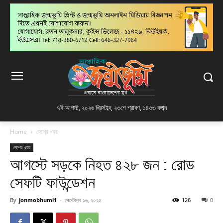
৭ই আগস্ট, ২০২৬ খ্রিস্টাব্দ
,
২৩শে শ্রাবণ, ১৪৩৩ বঙ্গাব্দ
Home
দেশের খবর
দেশের খবর
আগস্টে সড়কে নিহত ৪২৮ জন : রোড
সেফটি ফাউন্ডেশন
By
jonmobhumi1
-
সেপ্টেম্বর ১৬, ২০২৫
126
0