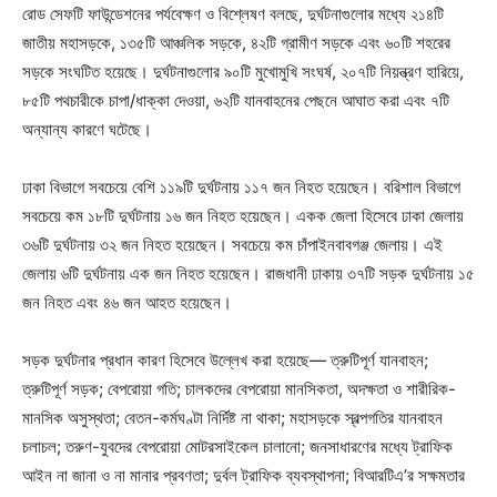
রোড সেফটি ফাউন্ডেশনের পর্যবেক্ষণ ও বিশ্লেষণ বলছে, দুর্ঘটনাগুলোর মধ্যে ২১৪টি
জাতীয় মহাসড়কে, ১৩৫টি আঞ্চলিক সড়কে, ৪২টি গ্রামীণ সড়কে এবং ৬০টি শহরের
সড়কে সংঘটিত হয়েছে। দুর্ঘটনাগুলোর ৯০টি মুখোমুখি সংঘর্ষ, ২০৭টি নিয়ন্ত্রণ হারিয়ে,
৮৫টি পথচারীকে চাপা/ধাক্কা দেওয়া, ৬২টি যানবাহনের পেছনে আঘাত করা এবং ৭টি
অন্যান্য কারণে ঘটেছে।
ঢাকা বিভাগে সবচেয়ে বেশি ১১৯টি দুর্ঘটনায় ১১৭ জন নিহত হয়েছেন। বরিশাল বিভাগে
সবচেয়ে কম ১৮টি দুর্ঘটনায় ১৬ জন নিহত হয়েছেন। একক জেলা হিসেবে ঢাকা জেলায়
৩৬টি দুর্ঘটনায় ৩২ জন নিহত হয়েছেন। সবচেয়ে কম চাঁপাইনবাবগঞ্জ জেলায়। এই
জেলায় ৬টি দুর্ঘটনায় এক জন নিহত হয়েছেন। রাজধানী ঢাকায় ৩৭টি সড়ক দুর্ঘটনায় ১৫
জন নিহত এবং ৪৬ জন আহত হয়েছেন।
সড়ক দুর্ঘটনার প্রধান কারণ হিসেবে উল্লেখ করা হয়েছে— ত্রুটিপূর্ণ যানবাহন;
ত্রুটিপূর্ণ সড়ক; বেপরোয়া গতি; চালকদের বেপরোয়া মানসিকতা, অদক্ষতা ও শারীরিক-
মানসিক অসুস্থতা; বেতন-কর্মঘণ্টা নির্দিষ্ট না থাকা; মহাসড়কে স্বল্পগতির যানবাহন
চলাচল; তরুণ-যুবদের বেপরোয়া মোটরসাইকেল চালানো; জনসাধারণের মধ্যে ট্রাফিক
আইন না জানা ও না মানার প্রবণতা; দুর্বল ট্রাফিক ব্যবস্থাপনা; বিআরটিএ’র সক্ষমতার