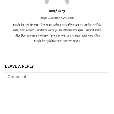
জন্মভূমি ডেস্ক
https://jonmobhumi.com
জন্মভূমি টিম দেশ-বিদেশের সর্বশেষ সংবাদ, জাতীয় ও আন্তর্জাতিক ঘটনাবলি, রাজনীতি, অর্থনীতি,
সমাজ, শিক্ষা, সংস্কৃতি ও জনজীবনের গুরুত্বপূর্ণ খবর পাঠকদের কাছে দ্রুত ও নির্ভরযোগ্যভাবে
পৌঁছে দিতে কাজ করে। বস্তুনিষ্ঠতা, নির্ভুল তথ্য ও পাঠকের আস্থাকে সর্বোচ্চ গুরুত্ব দিয়ে
জন্মভূমি টিম প্রতিনিয়ত সংবাদ পরিবেশনে সচেষ্ট।
LEAVE A REPLY