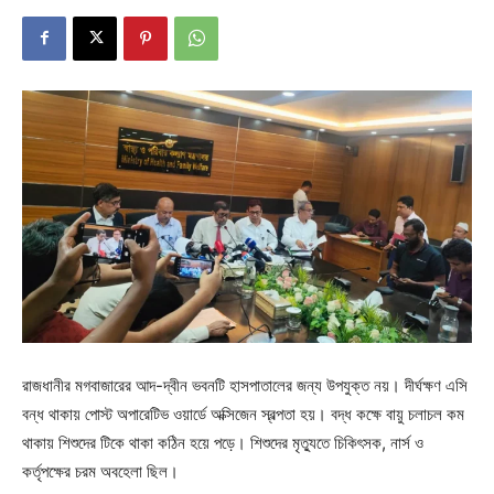
রাজধানীর মগবাজারের আদ-দ্বীন ভবনটি হাসপাতালের জন্য উপযুক্ত নয়। দীর্ঘক্ষণ এসি
বন্ধ থাকায় পোস্ট অপারেটিভ ওয়ার্ডে অক্সিজেন স্বল্পতা হয়। বদ্ধ কক্ষে বায়ু চলাচল কম
থাকায় শিশুদের টিকে থাকা কঠিন হয়ে পড়ে। শিশুদের মৃত্যুতে চিকিৎসক, নার্স ও
কর্তৃপক্ষের চরম অবহেলা ছিল।