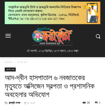
৯ই আগস্ট, ২০২৬ খ্রিস্টাব্দ
,
২৫শে শ্রাবণ, ১৪৩৩ বঙ্গাব্দ
Home
দেশের খবর
দেশের খবর
আদ-দ্বীন হাসপাতাল ৬ নবজাতকের
মৃত্যুতে অক্সিজেন স্বল্পতা ও প্রশাসনিক
অবহেলার অভিযোগ
By
জন্মভূমি ডেস্ক
-
জুন ৪, ২০২৬
39
0