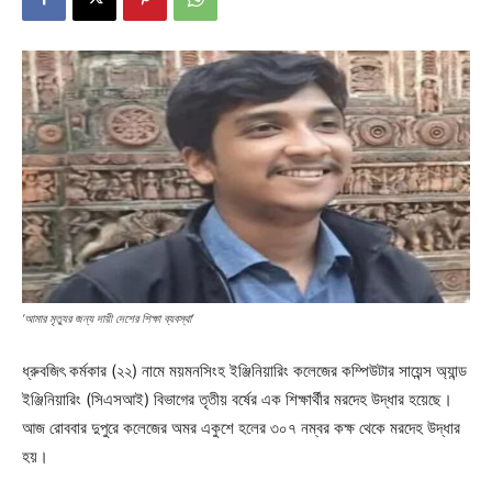
‘আমার মৃত্যুর জন্য দায়ী দেশের শিক্ষা ব্যবস্থা’
ধ্রুবজিৎ কর্মকার (২২) নামে ময়মনসিংহ ইঞ্জিনিয়ারিং কলেজের কম্পিউটার সায়েন্স অ্যান্ড
ইঞ্জিনিয়ারিং (সিএসআই) বিভাগের তৃতীয় বর্ষের এক শিক্ষার্থীর মরদেহ উদ্ধার হয়েছে।
আজ রোববার দুপুরে কলেজের অমর একুশে হলের ৩০৭ নম্বর কক্ষ থেকে মরদেহ উদ্ধার
হয়।