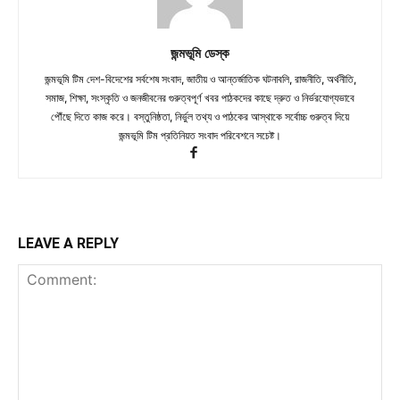
জন্মভূমি ডেস্ক
জন্মভূমি টিম দেশ-বিদেশের সর্বশেষ সংবাদ, জাতীয় ও আন্তর্জাতিক ঘটনাবলি, রাজনীতি, অর্থনীতি,
সমাজ, শিক্ষা, সংস্কৃতি ও জনজীবনের গুরুত্বপূর্ণ খবর পাঠকদের কাছে দ্রুত ও নির্ভরযোগ্যভাবে
পৌঁছে দিতে কাজ করে। বস্তুনিষ্ঠতা, নির্ভুল তথ্য ও পাঠকের আস্থাকে সর্বোচ্চ গুরুত্ব দিয়ে
জন্মভূমি টিম প্রতিনিয়ত সংবাদ পরিবেশনে সচেষ্ট।
LEAVE A REPLY