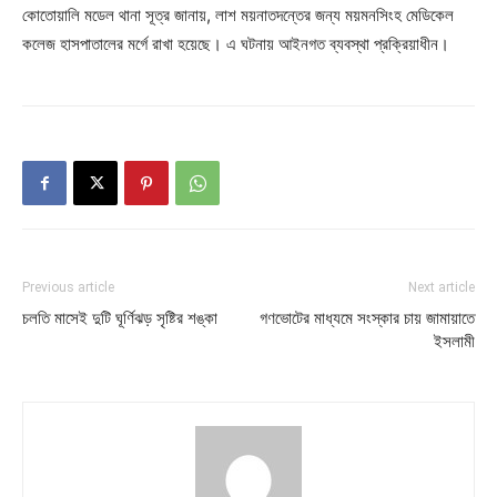
কোতোয়ালি মডেল থানা সূত্র জানায়, লাশ ময়নাতদন্তের জন্য ময়মনসিংহ মেডিকেল
কলেজ হাসপাতালের মর্গে রাখা হয়েছে। এ ঘটনায় আইনগত ব্যবস্থা প্রক্রিয়াধীন।
Previous article
Next article
চলতি মাসেই দুটি ঘূর্ণিঝড় সৃষ্টির শঙ্কা
গণভোটের মাধ্যমে সংস্কার চায় জামায়াতে
ইসলামী