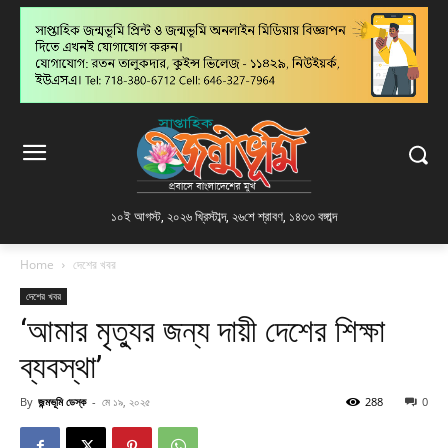
১০ই আগস্ট, ২০২৬ খ্রিস্টাব্দ
,
২৬শে শ্রাবণ, ১৪৩৩ বঙ্গাব্দ
Home
দেশের খবর
দেশের খবর
‘আমার মৃত্যুর জন্য দায়ী দেশের শিক্ষা
ব্যবস্থা’
By
জন্মভূমি ডেস্ক
-
মে ১৯, ২০২৫
288
0