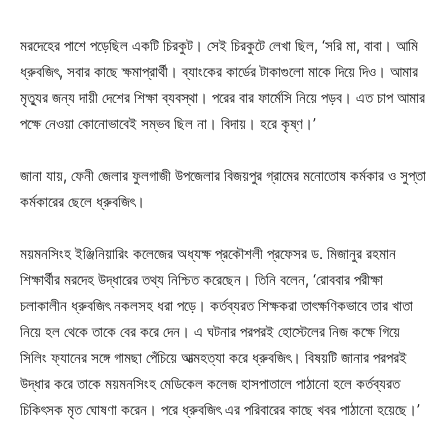
মরদেহের পাশে পড়েছিল একটি চিরকুট। সেই চিরকুটে লেখা ছিল, ‘সরি মা, বাবা। আমি
ধ্রুবজিৎ, সবার কাছে ক্ষমাপ্রার্থী। ব্যাংকের কার্ডের টাকাগুলো মাকে দিয়ে দিও। আমার
মৃত্যুর জন্য দায়ী দেশের শিক্ষা ব্যবস্থা। পরের বার ফার্মেসি নিয়ে পড়ব। এত চাপ আমার
পক্ষে নেওয়া কোনোভাবেই সম্ভব ছিল না। বিদায়। হরে কৃষ্ণ।’
জানা যায়, ফেনী জেলার ফুলগাজী উপজেলার বিজয়পুর গ্রামের মনোতোষ কর্মকার ও সুপ্তা
কর্মকারের ছেলে ধ্রুবজিৎ।
ময়মনসিংহ ইঞ্জিনিয়ারিং কলেজের অধ্যক্ষ প্রকৌশলী প্রফেসর ড. মিজানুর রহমান
শিক্ষার্থীর মরদেহ উদ্ধারের তথ্য নিশ্চিত করেছেন। তিনি বলেন, ‘রোববার পরীক্ষা
চলাকালীন ধ্রুবজিৎ নকলসহ ধরা পড়ে। কর্তব্যরত শিক্ষকরা তাৎক্ষণিকভাবে তার খাতা
নিয়ে হল থেকে তাকে বের করে দেন। এ ঘটনার পরপরই হোস্টেলের নিজ কক্ষে গিয়ে
সিলিং ফ্যানের সঙ্গে গামছা পেঁচিয়ে আত্মহত্যা করে ধ্রুবজিৎ। বিষয়টি জানার পরপরই
উদ্ধার করে তাকে ময়মনসিংহ মেডিকেল কলেজ হাসপাতালে পাঠানো হলে কর্তব্যরত
চিকিৎসক মৃত ঘোষণা করেন। পরে ধ্রুবজিৎ এর পরিবারের কাছে খবর পাঠানো হয়েছে।’