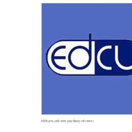
ইডিসিএলের এমডি সামাদ মৃধার বিরুদ্ধে ধর্ষণ মামলা।