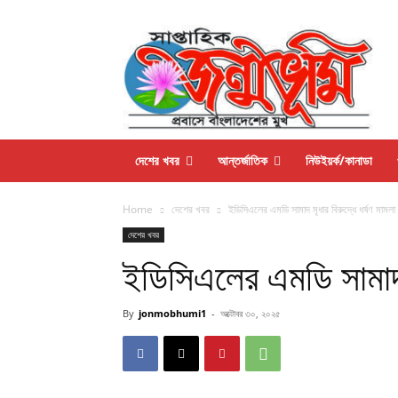
দেশের খবর
আন্তর্জাতিক
নিউইয়র্ক/কানাডা
Home
দেশের খবর
ইডিসিএলের এমডি সামাদ মৃধার বিরুদ্ধে ধর্ষণ মামল
দেশের খবর
ইডিসিএলের এমডি সামাদ ম
By
jonmobhumi1
-
অক্টোবর ৩০, ২০২৫