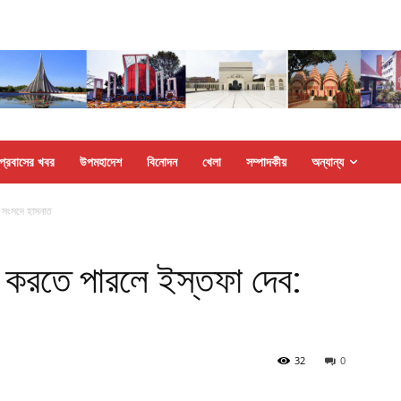
প্রবাসের খবর
উপমহাদেশ
বিনোদন
খেলা
সম্পাদকীয়
অন্যান্য
: সংসদে হাসনাত
াণ করতে পারলে ইস্তফা দেব:
32
0