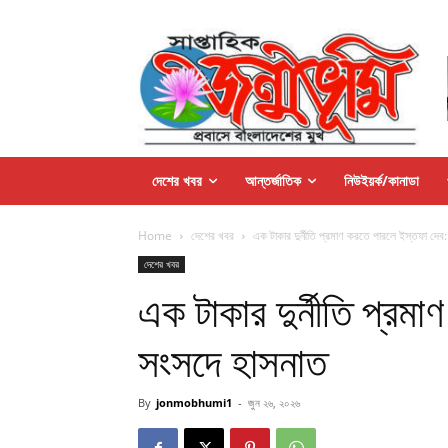
দেশের খবর
আন্তর্জাতিক
নিউইয়র্ক/কানাডা
Home
দেশের খবর
এক টাকার দুর্নীতি প্রমাণ করতে পারলে ইস্তফা দেব
দেশের খবর
এক টাকার দুর্নীতি প্রম
সংসদে হাসনাত
By
jonmobhumi1
-
জুন ২৬, ২০২৬