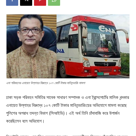
এনা পরিবহনের এনায়েত উল্লাহর বিরুদ্ধে ১০৭ কোটি টাকার মানিলন্ডারিং মামলা
ঢাকা সড়ক পরিবহন সমিতির সাবেক সাধারণ সম্পাদক ও এনা ট্রান্সপোর্টের মালিক খন্দকার
এনায়েত উল্লাহর বিরুদ্ধে ১০৭ কোটি টাকার মানিলন্ডারিংয়ের অভিযোগে মামলা করেছে
পুলিশের অপরাধ তদন্ত বিভাগ (সিআইডি)। এই অর্থ তিনি চাঁদাবাজি করে উপার্জন
করেছিলেন বলে অভিযোগ।