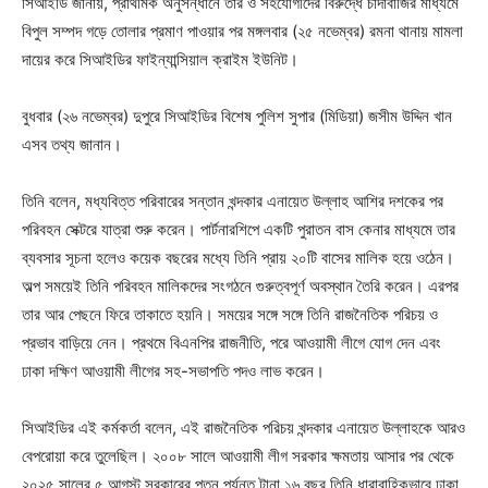
সিআইডি জানায়, প্রাথমিক অনুসন্ধানে তার ও সহযোগীদের বিরুদ্ধে চাঁদাবাজির মাধ্যমে
বিপুল সম্পদ গড়ে তোলার প্রমাণ পাওয়ার পর মঙ্গলবার (২৫ নভেম্বর) রমনা থানায় মামলা
দায়ের করে সিআইডির ফাইন্যান্সিয়াল ক্রাইম ইউনিট।
বুধবার (২৬ নভেম্বর) দুপুরে সিআইডির বিশেষ পুলিশ সুপার (মিডিয়া) জসীম উদ্দিন খান
এসব তথ্য জানান।
তিনি বলেন, মধ্যবিত্ত পরিবারের সন্তান খন্দকার এনায়েত উল্লাহ আশির দশকের পর
পরিবহন সেক্টরে যাত্রা শুরু করেন। পার্টনারশিপে একটি পুরাতন বাস কেনার মাধ্যমে তার
ব্যবসার সূচনা হলেও কয়েক বছরের মধ্যে তিনি প্রায় ২০টি বাসের মালিক হয়ে ওঠেন।
অল্প সময়েই তিনি পরিবহন মালিকদের সংগঠনে গুরুত্বপূর্ণ অবস্থান তৈরি করেন। এরপর
তার আর পেছনে ফিরে তাকাতে হয়নি। সময়ের সঙ্গে সঙ্গে তিনি রাজনৈতিক পরিচয় ও
প্রভাব বাড়িয়ে নেন। প্রথমে বিএনপির রাজনীতি, পরে আওয়ামী লীগে যোগ দেন এবং
ঢাকা দক্ষিণ আওয়ামী লীগের সহ-সভাপতি পদও লাভ করেন।
সিআইডির এই কর্মকর্তা বলেন, এই রাজনৈতিক পরিচয় খন্দকার এনায়েত উল্লাহকে আরও
বেপরোয়া করে তুলেছিল। ২০০৮ সালে আওয়ামী লীগ সরকার ক্ষমতায় আসার পর থেকে
২০২৫ সালের ৫ আগস্ট সরকারের পতন পর্যন্ত টানা ১৬ বছর তিনি ধারাবাহিকভাবে ঢাকা