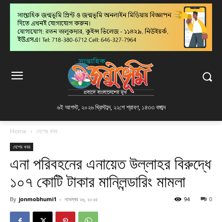
৬ই আগস্ট, ২০২৬ খ্রিস্টাব্দ
,
২২শে শ্রাবণ, ১৪৩৩ বঙ্গাব্দ
Home
দেশের খবর
দেশের খবর
এনা পরিবহনের এনায়েত উল্লাহর বিরুদ্ধে
১০৭ কোটি টাকার মানিলন্ডারিং মামলা
By
jonmobhumi1
-
নভেম্বর ২৬, ২০২৫
94
0