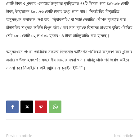
কোটি টাকা ও খন্দকার এনায়েত উল্লাহর ব্যক্তিগত ৭৪টি হিসাবে জমা ৪৫৯.০৮ কোটি
টাকা, উত্তোলন ৪০২.৭৩ কোটি টাকার তথ্য জানা যায়। সিআইডির বিস্তারিত
অনুসন্ধান ফলাফলে দেখা যায়, ‘স্ট্রাকচারিং’ বা ‘স্মার্ট লেয়ারিং’ কৌশল ব্যবহার করে
চাঁদাবাজির মাধ্যমে অর্জিত বিপুল অবৈধ অর্থ নানা ব্যাংক হিসাবের মাধ্যমে ঘুরিয়ে-ফিরিয়ে
মোট ১০৭ কোটি ৩২ লাখ ৬১ হাজার ৭৪ টাকা মানিলন্ডারিং করা হয়েছে।
অনুসন্ধানে পাওয়া প্রাথমিক সত্যতা বিবেচনায় আইনগত প্রক্রিয়া অনুসরণ করে খন্দকার
এনায়েত উল্লাহসহ পাঁচ সহযোগীর বিরুদ্ধে রমনা থানায় মানিলন্ডারিং প্রতিরোধ আইনে
মামলা করে সিআইডির ফাইন্যান্সিয়াল ক্রাইম ইউনিট।
Previous article
Next article