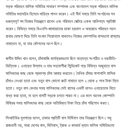
সড়ক পরিবহন মালিক সমিতির সাধারণ সম্পাদক এবং বাংলাদেশ সড়ক পরিবহন মালিক
সমিতির মহাসচিব হিসেবে দায়িত্ব পালন করেন। এই দীর্ঘ সময়ে তিনি সংগঠনের সব
গুরুত্বপূর্ণ পদ নিজের নিয়ন্ত্রণে রাখেন এবং পরিবহন সেক্টরে একক আধিপত্য প্রতিষ্ঠা
করেন। বিভিন্ন সময়ে বিএনপি-জামায়াতের ডাকা হরতাল ও অবরোধে পরিবহন সচল
রাখার ঘোষণা দিয়ে তিনি সংবাদ শিরোনামে থাকলেও নিজের কোম্পানির বাসগুলো রাস্তায়
নামাতেন না, যা তার কৌশলের অংশ ছিল।
জসীম উদ্দিন খান বলেন, চাঁদাবাজি কার্যক্রমগুলো ছিল অত্যন্ত সংগঠিত ও ভয়ভীতি-
ভিত্তিক। এনায়েত উল্লাহ ও তার সহযোগীরা সিন্ডিকেট গড়ে বিভিন্ন অজুহাতে বাস
মালিকদের কাছ থেকে প্রকাশ্য চাঁদা আদায় করতেন। দৈনিক চাঁদার পাশাপাশি মাসিক
চাঁদাও নেওয়া হতো এবং নতুন বাস কোনো রুটে নামাতে হলে ২ থেকে ৫ লাখ টাকা দিতে
হতো। নতুন বাস কেনার সময় মালিকদের সেই বাসের একটি ভাগও এনায়েতকে দিতে
বাধ্য করা হতো, না হলে বাসটি সড়কে চলতে পারত না। এর ফলে অনেক কোম্পানি
বিক্রির সময় মালিকদের কাছ থেকে অতিরিক্ত টাকা নিয়ে চাঁদা পরিশোধ করত।
সিআইডির মুখপাত্র বলেন, ঢাকার প্রতিটি বাস টার্মিনাল তার নিয়ন্ত্রণে ছিল। শুধু
রাজধানী নয়, সারা দেশের বাস, মিনিবাস, ট্রাক ও কাভার্ড ভ্যান মালিক সমিতিগুলো