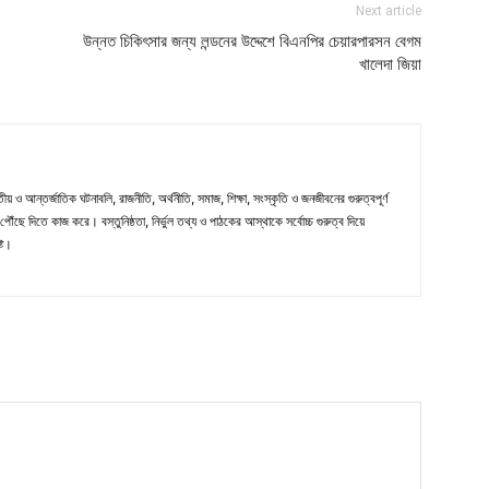
Next article
উন্নত চিকিৎসার জন্য লন্ডনের উদ্দেশে বিএনপির চেয়ারপারসন বেগম
খালেদা জিয়া
ীয় ও আন্তর্জাতিক ঘটনাবলি, রাজনীতি, অর্থনীতি, সমাজ, শিক্ষা, সংস্কৃতি ও জনজীবনের গুরুত্বপূর্ণ
ৌঁছে দিতে কাজ করে। বস্তুনিষ্ঠতা, নির্ভুল তথ্য ও পাঠকের আস্থাকে সর্বোচ্চ গুরুত্ব দিয়ে
্ট।