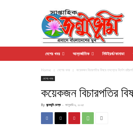
দেশের খবর
আন্তর্জাতিক
নিউইয়র্ক/কানাডা
Home
দেশের খবর
কয়েকজন বিচারপতির বিষয়ে তদন্তের নির্দেশ রাষ্ট্রপ
দেশের খবর
কয়েকজন বিচারপতির বিষয়
By
জন্মভূমি ডেস্ক
-
জানুয়ারি ৬, ২০২৫