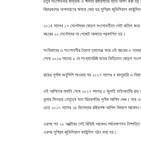
চতুর্থ সংশোধনীর মাধ্যমে এ ক্ষমতা রাষ্ট্রপতির হাতে অর্পণ করা 
বিচারকদের অপসারণের ক্ষমতা দেয়া হয় সুপ্রিম জুডিসিয়াল কাউন্স
২০১৪ সালের ১৭ সেপ্টেম্বর ষোড়শ সংশোধনীতে সেটা বাতিল করে 
বছরের ২২ সেপ্টেম্বর তা গেজেট আকারে প্রকাশিত হয়।
সংবিধানের এ সংশোধনীর বৈধতা চ্যালেঞ্জ করে ওই বছরের ৫ নভেম্ব
শেষে ২০১৬ সালের ৫ মে সংখ্যাগরিষ্ঠ মতের ভিত্তিতে ষোড়শ সংশোধ
রায়ের পূর্ণাঙ্গ অনুলিপি পাওয়ার পর ২০১৭ সালের ৪ জানুয়ারি এ বিষ
ওই আপিলের শুনানি শেষে ২০১৭ সালের ৩ জুলাই হাইকোর্টের রায় বহাল 
কুমার সিনহার নেতৃত্বে সাত বিচারপতির পূর্ণাঙ্গ আপিল বেঞ্চ। পরে একই
চেয়ে ২০১৭ সালের ২৪ ডিসেম্বর রাষ্ট্রপক্ষ আপিল বিভাগে আবেদন
এরপর গত ২০ অক্টোবর সেই রিভিউ আবেদন পর্যবেক্ষণসহ নিষ্পত্ত
এরপর সুপ্রিম জুডিসিয়াল কাউন্সিল গঠন করা হয়।