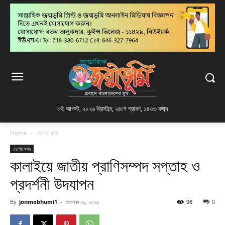
৮ই আগস্ট, ২০২৬ খ্রিস্টাব্দ
,
২৪শে শ্রাবণ, ১৪৩৩ বঙ্গাব্দ
Home
দেশের খবর
দেশের খবর
কালাইয়ে জাতীয় প্রাণিসম্পদ সপ্তাহ ও
প্রদর্শনী উদযাপন
By
jonmobhumi1
-
নভেম্বর ২৬, ২০২৫
98
0