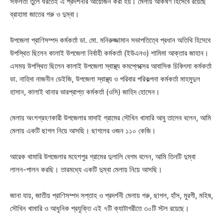
সফলতা তুলে ধরতেই এ প্রদর্শনীর আয়োজন করা হয়। মেলায় আকর্ষণ হিসেবে রয়েছে
ব্রাহামা জাতের গরু ও দুম্বা।
উপজেলা প্রাণিসম্পদ কর্মকর্তা ডা. মো. মনিরুজ্জামান সভাপতিত্বে প্রধান অতিথি হিসেবে
উপস্থিত ছিলেন কালাই উপজেলা নির্বাহী কর্মকর্তা (ইউএনও) শামিমা আক্তার জাহান।
এসময় উপস্থিত ছিলেন কালাই উপজেলা স্বাস্থ্য কমপ্লেক্সের আবাসিক চিকিৎসা কর্মকর্তা
ডা. নাহিদা নাজনীন ডেইজি, উপজেলা স্বাস্থ্য ও পরিবার পরিকল্পনা কর্মকর্তা মাহমুদুল
হাসান, কালাই থানার ভারপ্রাপ্ত কর্মকর্তা (ওসি) জাহিদ হোসেন।
মেলায় অংশগ্রহণকারী উপজেলার মাদাই গ্রামের সৌখিন খামারি আবু তালেব বলেন, আমি
মেলায় একটি ছাগল নিয়ে আসছি। ছাগলের ওজন ১১০ কেজি।
আরেক খামারি উপজেলার মহেশপুর গ্রামের দুলালি বেগম বলেন, আমি তিনটি দুম্বা
লালন-পালন করছি। তারমধ্যে একটি দুম্বা মেলায় নিয়ে আসছি।
জানা যায়, জাতীয় প্রাণিসম্পদ সপ্তাহ ও প্রদর্শনী মেলায় গরু, ছাগল, হাঁস, মুরগী, মহিষ,
সৌখিন খামারি ও আধুনিক প্রযুক্তি এই ৭টি ক্যাটাগরীতে ৩০টি স্টল রয়েছে।