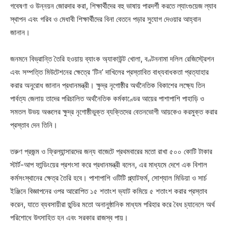
গবেষণা ও উন্নয়ন জোরদার করা, শিক্ষার্থীদের বহু ভাষায় পারদর্শী করতে ল্যাংগুয়েজ ল্যাব
স্থাপন এবং গরিব ও মেধাবী শিক্ষার্থীদের বিনা বেতনে পড়ার সুযোগ দেওয়ার আহ্বান
জানান।
জনমনে বিভ্রান্তি তৈরি হওয়ায় ব্যাংক অ্যাকাউন্ট খোলা, বণ্টননামা দলিল রেজিস্ট্রেশন
এবং সম্পত্তি মিউটেশনের ক্ষেত্রে ‘টিন’ দাখিলের প্রস্তাবিত বাধ্যবাধকতা প্রত্যাহার
করার অনুরোধ জানান প্রধানমন্ত্রী। ক্ষুদ্র নৃগোষ্ঠীর অর্থনৈতিক বিকাশের লক্ষ্যে তিন
পার্বত্য জেলায় তাদের পরিচালিত অর্থনৈতিক কর্মকাণ্ডের আয়ের পাশাপাশি পাহাড়ি ও
সমতল উভয় অঞ্চলের ক্ষুদ্র নৃগোষ্ঠীভুক্ত ব্যক্তিদের বেতনভোগী আয়কেও করমুক্ত করার
প্রস্তাব দেন তিনি।
তরুণ প্রজন্ম ও ফ্রিল্যান্সারদের জন্য বাজেটে প্রথমবারের মতো রাখা ৫০০ কোটি টাকার
স্টার্ট-আপ ফান্ডিংয়ের প্রশংসা করে প্রধানমন্ত্রী বলেন, এর মাধ্যমে দেশে এক বিশাল
কর্মসংস্থানের ক্ষেত্র তৈরি হবে। পাশাপাশি ওটিটি প্ল্যাটফর্ম, সোশ্যাল মিডিয়া ও সার্চ
ইঞ্জিনে বিজ্ঞাপনের ওপর আরোপিত ১৫ শতাংশ ভ্যাট কমিয়ে ৫ শতাংশ করার প্রস্তাব
করেন, যাতে ব্যবসায়ীরা হুন্ডির মতো অনানুষ্ঠানিক মাধ্যম পরিহার করে বৈধ চ্যানেলে অর্থ
পরিশোধে উৎসাহিত হন এবং সরকার রাজস্ব পায়।