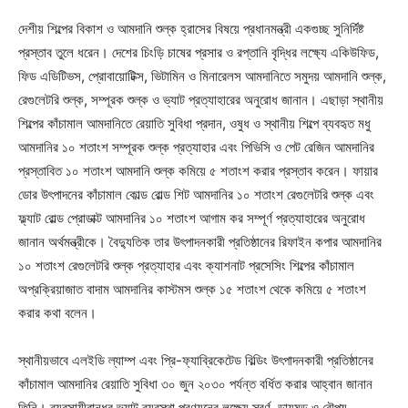
দেশীয় শিল্পের বিকাশ ও আমদানি শুল্ক হ্রাসের বিষয়ে প্রধানমন্ত্রী একগুচ্ছ সুনির্দিষ্ট
প্রস্তাব তুলে ধরেন। দেশের চিংড়ি চাষের প্রসার ও রপ্তানি বৃদ্ধির লক্ষ্যে একিউফিড,
ফিড এডিটিভস, প্রোবায়োটিক্স, ভিটামিন ও মিনারেলস আমদানিতে সমুদয় আমদানি শুল্ক,
রেগুলেটরি শুল্ক, সম্পূরক শুল্ক ও ভ্যাট প্রত্যাহারের অনুরোধ জানান। এছাড়া স্থানীয়
শিল্পের কাঁচামাল আমদানিতে রেয়াতি সুবিধা প্রদান, ওষুধ ও স্থানীয় শিল্পে ব্যবহৃত মধু
আমদানির ১০ শতাংশ সম্পূরক শুল্ক প্রত্যাহার এবং পিভিসি ও পেট রেজিন আমদানির
প্রস্তাবিত ১০ শতাংশ আমদানি শুল্ক কমিয়ে ৫ শতাংশ করার প্রস্তাব করেন। ফায়ার
ডোর উৎপাদনের কাঁচামাল কোল্ড রোল্ড শিট আমদানির ১০ শতাংশ রেগুলেটরি শুল্ক এবং
ফ্ল্যাট রোল্ড প্রোডাক্ট আমদানির ১০ শতাংশ আগাম কর সম্পূর্ণ প্রত্যাহারের অনুরোধ
জানান অর্থমন্ত্রীকে। বৈদ্যুতিক তার উৎপাদনকারী প্রতিষ্ঠানের রিফাইন কপার আমদানির
১০ শতাংশ রেগুলেটরি শুল্ক প্রত্যাহার এবং ক্যাশনাট প্রসেসিং শিল্পের কাঁচামাল
অপ্রক্রিয়াজাত বাদাম আমদানির কাস্টমস শুল্ক ১৫ শতাংশ থেকে কমিয়ে ৫ শতাংশ
করার কথা বলেন।
স্থানীয়ভাবে এলইডি ল্যাম্প এবং প্রি-ফ্যাব্রিকেটেড বিল্ডিং উৎপাদনকারী প্রতিষ্ঠানের
কাঁচামাল আমদানির রেয়াতি সুবিধা ৩০ জুন ২০৩০ পর্যন্ত বর্ধিত করার আহ্বান জানান
তিনি। ব্যবসায়ীবান্ধব ভ্যাট ব্যবস্থা প্রণয়নের লক্ষ্যে স্বর্ণ, ডায়মন্ড ও রৌপ্য