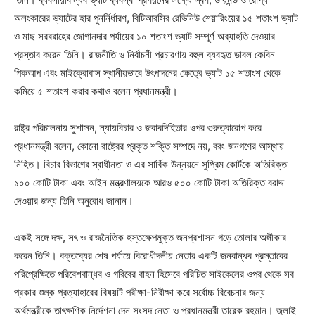
অলংকারের ভ্যাটের হার পুনর্নির্ধারণ, বিটিআরসির রেভিনিউ শেয়ারিংয়ের ১৫ শতাংশ ভ্যাট
ও মাছ সরবরাহের জোগানদার পর্যায়ের ১০ শতাংশ ভ্যাট সম্পূর্ণ অব্যাহতি দেওয়ার
প্রস্তাব করেন তিনি। রাজনীতি ও নির্বাচনী প্রচারণায় বহুল ব্যবহৃত ডাবল কেবিন
পিকআপ এবং মাইক্রোবাস স্থানীয়ভাবে উৎপাদনের ক্ষেত্রে ভ্যাট ১৫ শতাংশ থেকে
কমিয়ে ৫ শতাংশ করার কথাও বলেন প্রধানমন্ত্রী।
রাষ্ট্র পরিচালনায় সুশাসন, ন্যায়বিচার ও জবাবদিহিতার ওপর গুরুত্বারোপ করে
প্রধানমন্ত্রী বলেন, কোনো রাষ্ট্রের প্রকৃত শক্তি সম্পদে নয়, বরং জনগণের আস্থায়
নিহিত। বিচার বিভাগের স্বাধীনতা ও এর সার্বিক উন্নয়নে সুপ্রিম কোর্টকে অতিরিক্ত
১০০ কোটি টাকা এবং আইন মন্ত্রণালয়কে আরও ৫০০ কোটি টাকা অতিরিক্ত বরাদ্দ
দেওয়ার জন্য তিনি অনুরোধ জানান।
একই সঙ্গে দক্ষ, সৎ ও রাজনৈতিক হস্তক্ষেপমুক্ত জনপ্রশাসন গড়ে তোলার অঙ্গীকার
করেন তিনি। বক্তব্যের শেষ পর্যায়ে বিরোধীদলীয় নেতার একটি জনবান্ধব প্রস্তাবের
পরিপ্রেক্ষিতে পরিবেশবান্ধব ও গরিবের বাহন হিসেবে পরিচিত সাইকেলের ওপর থেকে সব
প্রকার শুল্ক প্রত্যাহারের বিষয়টি পরীক্ষা-নিরীক্ষা করে সর্বোচ্চ বিবেচনার জন্য
অর্থমন্ত্রীকে তাৎক্ষণিক নির্দেশনা দেন সংসদ নেতা ও প্রধানমন্ত্রী তারেক রহমান। জুলাই