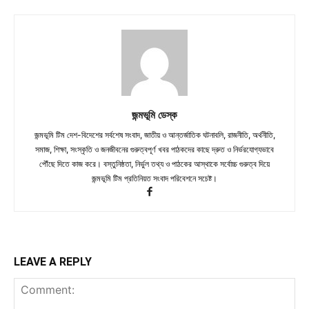
জন্মভূমি ডেস্ক
জন্মভূমি টিম দেশ-বিদেশের সর্বশেষ সংবাদ, জাতীয় ও আন্তর্জাতিক ঘটনাবলি, রাজনীতি, অর্থনীতি,
সমাজ, শিক্ষা, সংস্কৃতি ও জনজীবনের গুরুত্বপূর্ণ খবর পাঠকদের কাছে দ্রুত ও নির্ভরযোগ্যভাবে
পৌঁছে দিতে কাজ করে। বস্তুনিষ্ঠতা, নির্ভুল তথ্য ও পাঠকের আস্থাকে সর্বোচ্চ গুরুত্ব দিয়ে
জন্মভূমি টিম প্রতিনিয়ত সংবাদ পরিবেশনে সচেষ্ট।
LEAVE A REPLY