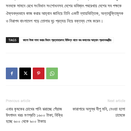
সনদকে সামনে রেখে সংবিধান সংশোধনসহ দেশের ভবিষ্যৎ পথরেখায় দেশের সব পক্ষকে
ঐক্যবদ্ধভাবে কাজ করার আহ্বান জানিয়ে তিনি একটি ন্যায়ভিত্তিক, অন্তর্ভুক্তিমূলক
ও নিরাপদ বাংলাদেশ গড়ে তোলার দৃঢ় প্রত্যয় নিয়ে বক্তব্য শেষ করেন।
TAGS
কালো টাকা সাদা করার বিধান প্রত্যাহারসহ বিভিন্ন খাতে কর কমানোর আহ্বান প্রধানমন্ত্রীর
Previous article
Next article
এবার কৃষকের চোখের পানি ঝরাচ্ছে পেঁয়াজ
কারাগারে অসুস্থ দীপু মনি, নেওয়া হলো
উৎপাদন খরচ মণপ্রতি ১৬০০ টাকা, বিক্রি
ঢামেকে
হচ্ছে ৬০০ থেকে ৯০০ টাকায়