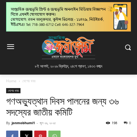
৮ই আগস্ট, ২০২৬ খ্রিস্টাব্দ
,
২৪শে শ্রাবণ, ১৪৩৩ বঙ্গাব্দ
Home
দেশের খবর
দেশের খবর
গণঅভ্যুত্থান দিবস পালনের জন্য ৩৬
সদস্যের জাতীয় কমিটি
By
jonmobhumi1
-
জুন ২৬, ২০২৫
198
0