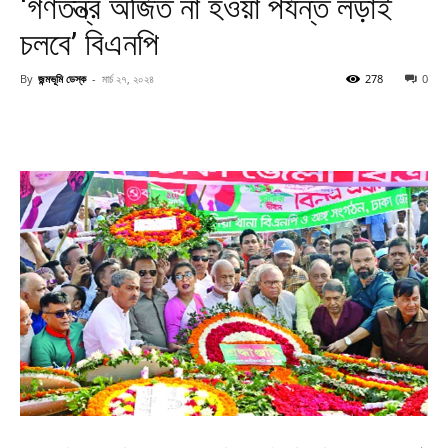
‘গণতন্ত্র অর্জিত না হওয়া পর্যন্ত লড়াই
চলবে’ বিএনপি
By
জন্মভূমি ডেস্ক
-
মার্চ ২৭, ২০২৪
278
0