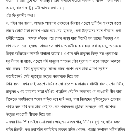
করে না। তারা মুখে বলে গণতন্ত্র। তারা বাস্তবে করেছে একদলীয় শাসন। তারা এবার
করেছে বাকশাল-টু। এটা আমার কথা নয়।
এটা বিশ্ববাসীর কথা।
ড. মঈন খান বলেন, আজকে আপনারা দেখেছেন কীভাবে এদেশে দুর্নীতির মাধ্যমে কতো
হাজার কোটি টাকা বিদেশে পাচার করে দেয়া হয়েছে, মেগা উন্নয়নের নামে কীভাবে মেগা
দুর্নীতি হয়েছে। ক্ষমতা আঁকড়ে ধরে রাখার জন্য যারা বিরোধী দল তাদের বিরুদ্ধে এক
লাখ মামলা দেয়া হয়েছে, তাদের ৫০ লাখ নেতাকর্মীকে কারারুদ্ধ করা হয়েছে, তাদেরকে
মিথ্যা অভিযোগে আসামি বানানো হয়েছে। এখানে যদি মানুষের ভিন্ন মত প্রকাশের
স্বাধীনতা না থাকে, এদেশে যদি মানুষের গণতন্ত্র চর্চার সুযোগ না থাকে তাহলে আজকে
যারা কবরে শায়িত মুক্তিযোদ্ধা তাদের কাছে প্রশ্ন কেন তারা এদেশ স্বাধীন
করেছিলেন? সেই প্রশ্নের উত্তর সরকারকে দিতে হবে।
তিনি বলেন, যখন সেই ২৫শে মার্চের কালো রাতে পাক হানাদার বাহিনী বাংলাদেশের নিরীহ
মানুষের ওপরে হায়েনার মতো ঝাঁপিয়ে পড়েছিল সেইদিন আজকের যে আওয়ামী লীগ যারা
নিজেদের স্বাধীনতার পক্ষের শক্তি বলে দাবি করে, যারা নিজেদের মুক্তিযুদ্ধের চেতনার
শক্তি বলে দাবি করে তারা সেইদিন কেন পলায়নপর ভূমিকা নিয়েছিল সেই প্রশ্নের
উত্তর আওয়ামী লীগকে দিতে হবে।
এসময় বিএনপি’র ভাইস চেয়ারম্যান আহমেদ আজম খান, সিনিয়র যুগ্ম মহাসচিব রুহুল
কবির রিজভী, যুগ্ম মহাসচিব ব্যারিস্টার মাহবুব উদ্দিন খোকন, প্রচার সম্পাদক শহীদ উদ্দিন