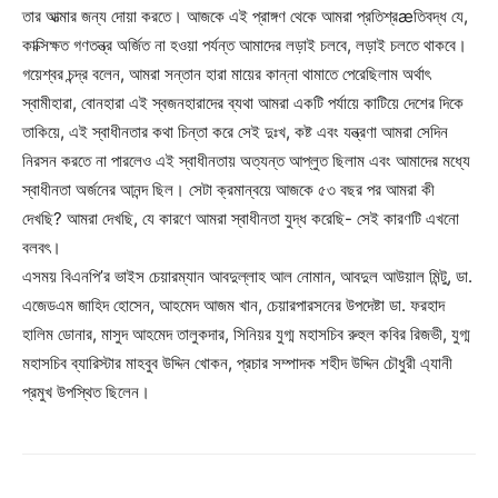
তার আত্মার জন্য দোয়া করতে। আজকে এই প্রাঙ্গণ থেকে আমরা প্রতিশ্রæতিবদ্ধ যে,
কাক্সিক্ষত গণতন্ত্র অর্জিত না হওয়া পর্যন্ত আমাদের লড়াই চলবে, লড়াই চলতে থাকবে।
গয়েশ্বর চন্দ্র বলেন, আমরা সন্তান হারা মায়ের কান্না থামাতে পেরেছিলাম অর্থাৎ
স্বামীহারা, বোনহারা এই স্বজনহারাদের ব্যথা আমরা একটি পর্যায়ে কাটিয়ে দেশের দিকে
তাকিয়ে, এই স্বাধীনতার কথা চিন্তা করে সেই দুঃখ, কষ্ট এবং যন্ত্রণা আমরা সেদিন
নিরসন করতে না পারলেও এই স্বাধীনতায় অত্যন্ত আপ্লুত ছিলাম এবং আমাদের মধ্যে
স্বাধীনতা অর্জনের আনন্দ ছিল। সেটা ক্রমান্বয়ে আজকে ৫৩ বছর পর আমরা কী
দেখছি? আমরা দেখছি, যে কারণে আমরা স্বাধীনতা যুদ্ধ করেছি- সেই কারণটি এখনো
বলবৎ।
এসময় বিএনপি’র ভাইস চেয়ারম্যান আবদুল্লাহ আল নোমান, আবদুল আউয়াল মিন্টু, ডা.
এজেডএম জাহিদ হোসেন, আহমেদ আজম খান, চেয়ারপারসনের উপদেষ্টা ডা. ফরহাদ
হালিম ডোনার, মাসুদ আহমেদ তালুকদার, সিনিয়র যুগ্ম মহাসচিব রুহুল কবির রিজভী, যুগ্ম
মহাসচিব ব্যারিস্টার মাহবুব উদ্দিন খোকন, প্রচার সম্পাদক শহীদ উদ্দিন চৌধুরী এ্যানী
প্রমুখ উপস্থিত ছিলেন।