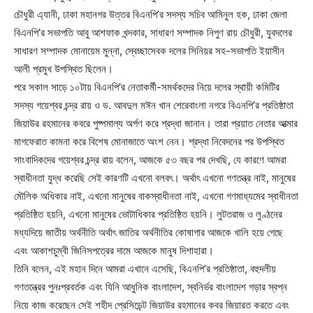
চৌধুরী এ্যানী, ঢাকা মহানগর উত্তর বিএনপি’র সদস্য সচিব আমিনুল হক, ঢাকা জেলা
বিএনপি’র সভাপতি আবু আশফাক খন্দকার, সাধারণ সম্পাদক নিপুণ রায় চৌধুরী, যুবদলের
সাধারণ সম্পাদক মোনায়েম মুন্না, স্বেচ্ছাসেবক দলের সিনিয়র সহ-সভাপতি ইয়াসীন
আলী প্রমুখ উপস্থিত ছিলেন।
পরে সকাল সাড়ে ১০টায় বিএনপি’র নেতাকর্মী-সমর্থকদের নিয়ে দলের স্থায়ী কমিটির
সদস্য গয়েশ্বর চন্দ্র রায় ও ড. আবদুল মঈন খান শেরেবাংলা নগরে বিএনপি’র প্রতিষ্ঠাতা
জিয়াউর রহমানের কবরে পুষ্পমাল্য অর্পণ করে শ্রদ্ধা জানান। তারা প্রয়াত নেতার আত্মার
মাগফেরাত কামনা করে বিশেষ মোনাজাতে অংশ নেন। শ্রদ্ধা নিবেদনের পর উপস্থিত
সাংবাদিকদের গয়েশ্বর চন্দ্র রায় বলেন, আজকে ৫৩ বছর পর দেখছি, যে কারণে আমরা
স্বাধীনতা যুদ্ধ করেছি সেই কারণটি এখনো বলবৎ। অর্থাৎ এখনো গণতন্ত্র নাই, মানুষের
মৌলিক অধিকার নাই, এখনো মানুষের বাকস্বাধীনতা নাই, এখনো গণমাধ্যমের স্বাধীনতা
প্রতিষ্ঠিত হয়নি, এখনো মানুষের ভোটাধিকার প্রতিষ্ঠিত হয়নি। লুটতরাজ ও লুণ্ঠনের
মধ্যদিয়ে জাতীয় অর্থনীতি অর্থাৎ জাতির অর্থনীতির কোষাগার আজকে খালি হয়ে গেছে
এবং আকাশচুম্বী জিনিসপত্রের দামে আজকে মানুষ দিশাহারা।
তিনি বলেন, এই মহান দিনে আমরা এখানে এসেছি, বিএনপি’র প্রতিষ্ঠাতা, বহুদলীয়
গণতন্ত্রের পুনঃপ্রবর্তক এবং যিনি আধুনিক বাংলাদেশ, স্বনির্ভর বাংলাদেশ গড়ার স্বপ্ন
নিয়ে কাজ করেছেন সেই শহীদ প্রেসিডেন্ট জিয়াউর রহমানের কবর জিয়ারত করতে এবং