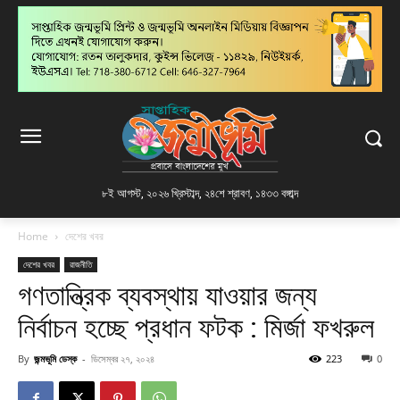
৮ই আগস্ট, ২০২৬ খ্রিস্টাব্দ
,
২৪শে শ্রাবণ, ১৪৩৩ বঙ্গাব্দ
Home
দেশের খবর
দেশের খবর
রাজনীতি
গণতান্ত্রিক ব্যবস্থায় যাওয়ার জন্য
নির্বাচন হচ্ছে প্রধান ফটক : মির্জা ফখরুল
By
জন্মভূমি ডেস্ক
-
ডিসেম্বর ২৭, ২০২৪
223
0