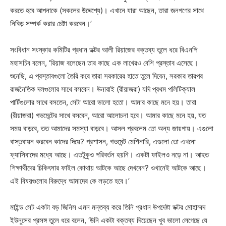
করতে হবে আপনাকে (সকলের উদ্দেশ্যে)। এখানে যারা আছেন, তারা জনগণের সাথে
নিবিড় সম্পর্ক করার চেষ্টা করবেন।’
সংবিধান সংস্কার কমিটির প্রধান ডক্টর আলী রিয়াজের বক্তব্য তুলে ধরে বিএনপি
মহাসচিব বলেন, ‘রিয়াজ বলেছেন তার কাছে এক লাখেরও বেশি প্রস্তাব এসেছে।
শুনেছি, এ প্রস্তাবগুলো তৈরি করে তারা সরকারের হাতে তুলে দিবেন, সরকার তারপর
রাজনৈতিক দলগুলোর সাথে বসবেন। উনারাই (রীয়াজরা) যদি প্রথম পলিটিক্যাল
পার্টিগুলোর সাথে বসতেন, সেটা আরো ভালো হতো। আমার কাছে মনে হয়। তারা
(রীয়াজরা) গভমেন্টের সাথে বসবেন, আরো আলোচনা হবে। আমার কাছে মনে হয়, যত
সময় বাড়বে, তত আমাদের সমস্যা বাড়বে। আসল প্রবলেম তো অন্য জায়গায়। এগুলো
বাস্তবায়ন করবেন কাদের দিয়ে? প্রশাসন, গভমেন্ট মেশিনারি, এগুলো তো এখনো
ফ্যাসিবাদের মধ্যে আছে। এতটুকুও পরিবর্তন হয়নি। একটা ফাইলও নড়ে না। আহত
শিক্ষার্থীদের চিকিৎসার ফাইল কোথায় আটকে আছে দেখবেন? ওখানেই আটকে আছে।
এই বিষয়গুলোর বিরুদ্ধে আমাদের কে লড়তে হবে।’
মাইন্ড সেট একটা বড় জিনিস এমন মন্তব্য করে তিনি প্রধান উপদেষ্টা ডক্টর মোহাম্মদ
ইউনুসের প্রসঙ্গ তুলে ধরে বলেন, ‘উনি একটা বক্তব্য দিয়েছেন খুব ভালো লেগেছে যে