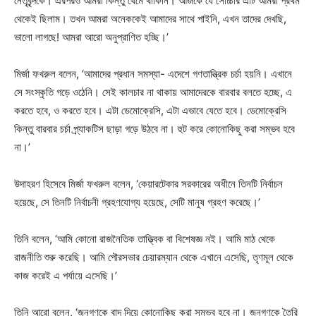
নেতৃবৃন্দকে। এরপরও আমরা কিন্তু থেমে থাকিনি। আজকে যে সোচ্চার এটি আমরা প্রথম
থেকেই ছিলাম। তখন আমরা অনেককেই আমাদের সাথে পাইনি, এখন তাদের দেখছি,
ভালো লাগছে! আমরা আরো অনুপ্রাণিত হচ্ছি।’
মির্জা ফখরুল বলেন, ‘আমাদের প্রধান সমস্যা- এদেশে গণতান্ত্রিক চর্চা হয়নি। এখানে
সে সংস্কৃতি গড়ে ওঠেনি। সেই কালচার না থাকায় আমাদেরকে বারবার বলতে হচ্ছে, এ
করতে হবে, ও করতে হবে। এটা ডেমোক্রেসি, এটা এভাবে যেতে হবে। ডেমোক্রেসি
কিন্তু বারবার চর্চা প্র্যাকটিস ছাড়া গড়ে উঠবে না। হুট করে কোনোকিছু করা সম্ভব হবে
না।’
উদাহরণ হিসেবে মির্জা ফখরুল বলেন, ‘কেয়ারটেকার সরকারের অধীনে তিনটি নির্বাচন
হয়েছে, সে তিনটি নির্বাচনী গ্রহণযোগ্য হয়েছে, সেটি মানুষ গ্রহণ করেছে।’
তিনি বলেন, ‘আমি কোনো রাজনৈতিক তাত্ত্বিক বা বিশেষজ্ঞ নই। আমি মাঠ থেকে
রাজনীতি শুরু করেছি। আমি পৌরসভার চেয়ারম্যান থেকে এখানে এসেছি, তৃণমূল থেকে
কাজ করেই এ পর্যায়ে এসেছি।’
তিনি আরো বলেন, ‘জনগণকে বাদ দিয়ে কোনোকিছু করা সম্ভব হবে না। জনগণকে তৈরি