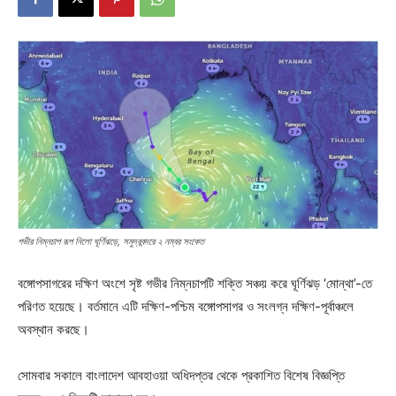
গভীর নিম্নচাপ রূপ নিলো ঘূর্ণিঝড়ে, সমুদ্রবন্দরে ২ নম্বর সংকেত
বঙ্গোপসাগরের দক্ষিণ অংশে সৃষ্ট গভীর নিম্নচাপটি শক্তি সঞ্চয় করে ঘূর্ণিঝড় ‘মোন্থা’-তে
পরিণত হয়েছে। বর্তমানে এটি দক্ষিণ-পশ্চিম বঙ্গোপসাগর ও সংলগ্ন দক্ষিণ-পূর্বাঞ্চলে
অবস্থান করছে।
সোমবার সকালে বাংলাদেশ আবহাওয়া অধিদপ্তর থেকে প্রকাশিত বিশেষ বিজ্ঞপ্তি