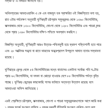
নম্বর-৫ এ বিষয়টি জানানো হয়।
অধিদপ্তরের আবহাওয়াবিদ এ কে এম নাজমুল হক স্বাক্ষরিত ওই বিজ্ঞপ্তিতে বলা হয়,
রাত ৩টার পর্যবেক্ষণ অনুযায়ী ঘূর্ণিঝড়টি চট্টগ্রাম সমুদ্রবন্দর থেকে ১৩৬০ কিলোমিটার,
কক্সবাজার থেকে ১৩০০ কিলোমিটার, মোংলা থেকে ১২৮০ কিলোমিটার এবং পায়রা বন্দর
থেকে প্রায় ১২৬০ কিলোমিটার দক্ষিণ-পশ্চিমে অবস্থান করছিল।
বিজ্ঞপ্তি অনুযায়ী, ঘূর্ণিঝড়টি আরও উত্তর-পশ্চিমমুখী হয়ে ক্রমশ শক্তিশালী হতে পারে
এবং ২৮ অক্টোবর সন্ধ্যা বা রাতে ভারতের অন্ধ্রপ্রদেশ উপকূলে আঘাত হানার সম্ভাবনা
রয়েছে।
ঘূর্ণিঝড়ের কেন্দ্র থেকে ৫৪ কিলোমিটারের মধ্যে বাতাসের একটানা সর্বোচ্চ গতি ঘণ্টায়
প্রায় ৬২ কিলোমিটার, যা দমকা বা ঝোড়ো হাওয়ার বেগে ৮৮ কিলোমিটার পর্যন্ত বৃদ্ধি
পাচ্ছে। ঘূর্ণিঝড় কেন্দ্রের কাছাকাছি সাগর বর্তমানে অত্যন্ত উত্তাল রয়েছে বলে
আবহাওয়া অফিস জানিয়েছে।
এরই প্রেক্ষিতে চট্টগ্রাম, কক্সবাজার, মোংলা ও পায়রা সমুদ্রবন্দরগুলোকে আগে জারি করা
১ নম্বর সতর্ক সংকেত নামিয়ে ২ নম্বর দূরবর্তী হুঁশিয়ারি সংকেত দেখিয়ে যেতে বলা