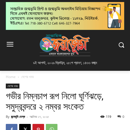
৯ই আগস্ট, ২০২৬ খ্রিস্টাব্দ
,
২৫শে শ্রাবণ, ১৪৩৩ বঙ্গাব্দ
Home
দেশের খবর
দেশের খবর
গভীর নিম্নচাপ রূপ নিলো ঘূর্ণিঝড়ে,
সমুদ্রবন্দরে ২ নম্বর সংকেত
By
জন্মভূমি ডেস্ক
-
অক্টোবর ২৭, ২০২৫
119
0