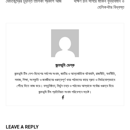
ভোটকেন্দ্রের চূড়ান্ত তালিকা প্রকাশ আজ
দক্ষিণ চীন সাগরে মার্কিন যুদ্ধবিমান ও
হেলিকপ্টার বিধ্বস্ত
জন্মভূমি ডেস্ক
জন্মভূমি টিম দেশ-বিদেশের সর্বশেষ সংবাদ, জাতীয় ও আন্তর্জাতিক ঘটনাবলি, রাজনীতি, অর্থনীতি,
সমাজ, শিক্ষা, সংস্কৃতি ও জনজীবনের গুরুত্বপূর্ণ খবর পাঠকদের কাছে দ্রুত ও নির্ভরযোগ্যভাবে
পৌঁছে দিতে কাজ করে। বস্তুনিষ্ঠতা, নির্ভুল তথ্য ও পাঠকের আস্থাকে সর্বোচ্চ গুরুত্ব দিয়ে
জন্মভূমি টিম প্রতিনিয়ত সংবাদ পরিবেশনে সচেষ্ট।
LEAVE A REPLY