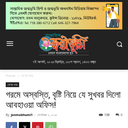
৭ই আগস্ট, ২০২৬ খ্রিস্টাব্দ
,
২৩শে শ্রাবণ, ১৪৩৩ বঙ্গাব্দ
Home
দেশের খবর
দেশের খবর
গরমে অস্বস্তি, বৃষ্টি নিয়ে যে সুখবর দিলো
আবহাওয়া অফিস!
By
jonmobhumi1
-
সেপ্টেম্বর ৭, ২০২৫
139
0