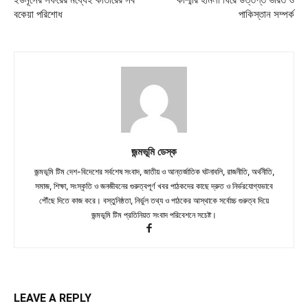
ইউনূসের সফরের মধ্যেই কাতারের সব
কাশ্মীর হামলা ঘিরে উত্তপ্ত ভারত ও
বকেয়া পরিশোধ
পাকিস্তান সম্পর্ক
জন্মভূমি ডেস্ক
জন্মভূমি টিম দেশ-বিদেশের সর্বশেষ সংবাদ, জাতীয় ও আন্তর্জাতিক ঘটনাবলি, রাজনীতি, অর্থনীতি,
সমাজ, শিক্ষা, সংস্কৃতি ও জনজীবনের গুরুত্বপূর্ণ খবর পাঠকদের কাছে দ্রুত ও নির্ভরযোগ্যভাবে
পৌঁছে দিতে কাজ করে। বস্তুনিষ্ঠতা, নির্ভুল তথ্য ও পাঠকের আস্থাকে সর্বোচ্চ গুরুত্ব দিয়ে
জন্মভূমি টিম প্রতিনিয়ত সংবাদ পরিবেশনে সচেষ্ট।
LEAVE A REPLY