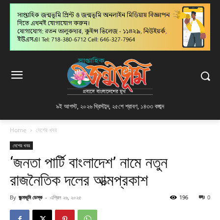
৯ই আগস্ট, ২০২৬ খ্রিস্টাব্দ
,
২৫শে শ্রাবণ, ১৪৩৩ বঙ্গাব্দ
Home
দেশের খবর
দেশের খবর
‘জনতা পার্টি বাংলাদেশ’ নামে নতুন
রাজনৈতিক দলের আত্মপ্রকাশ
By
জন্মভূমি ডেস্ক
-
এপ্রিল ২৬, ২০২৫
196
0