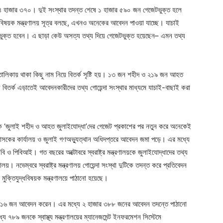
া ১৪ হাজার ৩৭০। দুই সংস্থার তদন্ত শেষে ১ হাজার ৫৯০ জন গেজেটভুক্ত হলে
্ধবিষয়ক মন্ত্রণালয় সূত্র বলছে, এখনও অনেকের আবেদন পাওয়া যাচ্ছে। যাচাই
থিভুক্ত হবেন। এ ছাড়া কেউ অসত্য তথ্য দিয়ে গেজেটভুক্ত হয়েছেন– এমন তথ্য
 তালিকায় থাকা কিছু নাম নিয়ে বিতর্ক সৃষ্টি হয়। ১৩ জন শহীদ ও ২১৯ জন আহত
বিতর্ক এড়াতেই আবেদনকারীদের তথ্য গোয়েন্দা সংস্থার মাধ্যমে যাচাই-বাছাই করা
 দিকে ‘জুলাই শহীদ ও আহত জুলাইযোদ্ধা’দের গেজেট প্রকাশের পর নতুন করে অনেকেই
াসকের কার্যালয় ও জুলাই গণঅভ্যুত্থান অধিদপ্তরে আবেদন জমা পড়ে। এর মধ্যে
 ও পিবিআই। গত বছরের অক্টোবরে স্বরাষ্ট্র মন্ত্রণালয়কে জুলাইযোদ্ধাদের তথ্য
য়। নভেম্বরে স্বরাষ্ট্র মন্ত্রণালয় গোয়েন্দা সংস্থা দুটিকে তদন্ত করে প্রতিবেদন
মুক্তিযুদ্ধবিষয়ক মন্ত্রণালয়ে পাঠানো হয়েছে।
ার ৩১৬ জন আবেদন করেন। এর মধ্যে ২ হাজার ৩৮৮ জনের আবেদন তদন্তে পাঠানো
৭৮৯ জনকে স্বাস্থ্য মন্ত্রণালয়ের ম্যানেজমেন্ট ইনফরমেশন সিস্টেমে