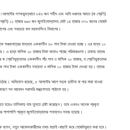
জুলাই-আগস্টের গণঅভ্যুত্থানে ৮৪৩ জন শহীদ এবং অতি গুরুতর আহত (ক শ্রেণি)
্রেণি) ১১ হাজার ৯৬৩ জন জুলাইযোদ্ধাসহ মোট ১৪ হাজার ৩৭০ জনের গেজেট
িভাগের এবং সবচেয়ে কম ময়মনসিংহ বিভাগের।
িবারকে সঞ্চয়পত্রের মাধ্যমে এককালীন ৩০ লাখ টাকা দেওয়া হচ্ছে। এর মধ্যে ১০
যায়ে। এ ছাড়া মাসিক ২০ হাজার টাকা ভাতাও পাচ্ছে পরিবারগুলো। ঢাকায় তাদের
রে ক শ্রেণিভুক্তদের এককালীন পাঁচ লাখ ও মাসিক ২০ হাজার, খ শ্রেণিভুক্তদের
এক লাখ টাকা এককালীন সহায়তা ও মাসিক ১০ হাজার টাকা দেওয়া হয়। তাদের
ও উঠেছে। অভিযোগ রয়েছে, ৫ আগস্টের আগে সড়ক দুর্ঘটনা বা পরে মারা যাওয়া
ারণে সব আবেদন সরাসরি মন্ত্রণালয়ে পাঠানো হয়।
আহত হয়েও তালিকায় নাম তুলতে চেষ্টা করেছেন। তবে এখনও অনেক প্রকৃত
ের পাশাপাশি প্রকৃত জুলাইযোদ্ধাদের শনাক্তও সহজ হয়েছে।
ালকে বলেন, নতুন আবেদনকারীদের তথ্য যাচাই-বাছাই করে গেজেটভুক্ত করা হবে।