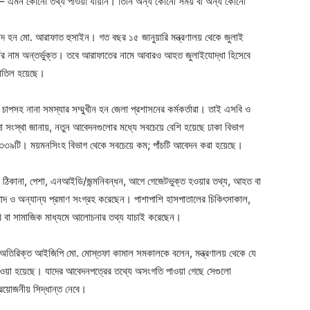
েন– এমন কোনো তথ্য পাওয়া যায়নি। তিনি অন্য কোনো সময় বা অন্য কোনো
 শহীদ হন মো. আরাফাত হুসাইন। গত বছর ১৫ জানুয়ারি মন্ত্রণালয় থেকে জুলাই
াঁর নাম অন্তর্ভুক্ত। তবে আরাফাতের নামে আবারও আহত জুলাইযোদ্ধা হিসেবে
বাতিল হয়েছে।
সহ নানা সমস্যার সম্মুখীন হন জেলা প্রশাসনের কর্মকর্তারা। তাই এসবি ও
দা সংস্থা জানায়, নতুন আবেদনগুলোর মধ্যে সবচেয়ে বেশি হয়েছে ঢাকা বিভাগ
 ৩৩৯টি। ময়মনসিংহ বিভাগ থেকে সবচেয়ে কম; পাঁচটি আবেদন করা হয়েছে।
িচয়, ঠিকানা, পেশা, এনআইডি/জন্মনিবন্ধন, আগে গেজেটভুক্ত হওয়ার তথ্য, আহত বা
সংবাদ ও অন্যান্য প্রমাণ সংগ্রহ করেছেন। পাশাপাশি হাসপাতালের চিকিৎসাকাল,
বি বা সামাজিক মাধ্যমে আলোচনার তথ্য যাচাই করেছেন।
 অতিরিক্ত আইজিপি মো. মোস্তফা কামাল সমকালকে বলেন, মন্ত্রণালয় থেকে যে
দেওয়া হয়েছে। যাদের আবেদনপত্রের তথ্যে অসংগতি পাওয়া গেছে সেগুলো
্রয়োজনীয় সিদ্ধান্ত নেবে।