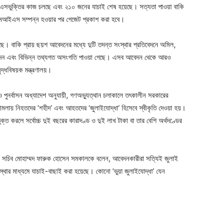
ভুক্তির কাজ চলছে এবং ২১০ জনের যাচাই শেষ হয়েছে। সত্যতা পাওয়া বাকি
মআইএস সম্পন্ন হওয়ার পর গেজেট প্রকাশ করা হবে।
ে। বাকি প্রায় ছয়শ আবেদনের মধ্যে দুটি তদন্ত সংস্থার প্রতিবেদনে অমিল,
দন এবং বিভিন্ন তথ্যগত অসংগতি পাওয়া গেছে। এসব আবেদন থেকে আরও
দ্ধবিষয়ক মন্ত্রণালয়।
ও পুনর্বাসন অধ্যাদেশ অনুযায়ী, গণঅভ্যুত্থান চলাকালে তৎকালীন সরকারের
 হামলায় নিহতদের ‘শহীদ’ এবং আহতদের ‘জুলাইযোদ্ধা’ হিসেবে স্বীকৃতি দেওয়া হয়।
্ত করলে সর্বোচ্চ দুই বছরের কারাদণ্ড ও দুই লাখ টাকা বা তার বেশি অর্থদণ্ডের
যুগ্ম সচিব মোহাম্মদ ফারুক হোসেন সমকালকে বলেন, আবেদনকারীরা সত্যিই জুলাই
্থার মাধ্যমে যাচাই-বাছাই করা হয়েছে। কোনো ‘ভুয়া জুলাইযোদ্ধা’ যেন