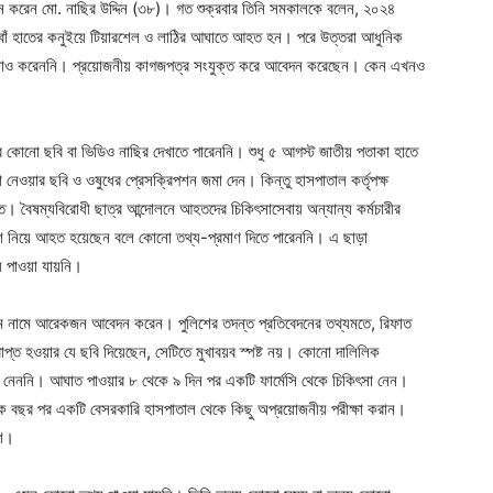
ন করেন মো. নাছির উদ্দিন (৩৮)। গত শুক্রবার তিনি সমকালকে বলেন, ২০২৪
ায় বাঁ হাতের কনুইয়ে টিয়ারশেল ও লাঠির আঘাতে আহত হন। পরে উত্তরা আধুনিক
ামলাও করেননি। প্রয়োজনীয় কাগজপত্র সংযুক্ত করে আবেদন করেছেন। কেন এখনও
ার কোনো ছবি বা ভিডিও নাছির দেখাতে পারেননি। শুধু ৫ আগস্ট জাতীয় পতাকা হাতে
নেওয়ার ছবি ও ওষুধের প্রেসক্রিপশন জমা দেন। কিন্তু হাসপাতাল কর্তৃপক্ষ
রত। বৈষম্যবিরোধী ছাত্র আন্দোলনে আহতদের চিকিৎসাসেবায় অন্যান্য কর্মচারীর
শ নিয়ে আহত হয়েছেন বলে কোনো তথ্য-প্রমাণ দিতে পারেননি। এ ছাড়া
্য পাওয়া যায়নি।
াম নামে আরেকজন আবেদন করেন। পুলিশের তদন্ত প্রতিবেদনের তথ্যমতে, রিফাত
্ত হওয়ার যে ছবি দিয়েছেন, সেটিতে মুখাবয়ব স্পষ্ট নয়। কোনো দালিলিক
নেননি। আঘাত পাওয়ার ৮ থেকে ৯ দিন পর একটি ফার্মেসি থেকে চিকিৎসা নেন।
এক বছর পর একটি বেসরকারি হাসপাতাল থেকে কিছু অপ্রয়োজনীয় পরীক্ষা করান।
িশ।