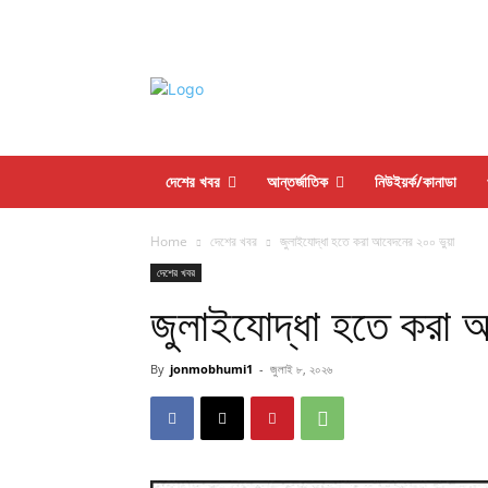
দেশের খবর
আন্তর্জাতিক
নিউইয়র্ক/কানাডা
Home
দেশের খবর
জুলাইযোদ্ধা হতে করা আবেদনের ২০০ ভুয়া
দেশের খবর
জুলাইযোদ্ধা হতে করা 
By
jonmobhumi1
-
জুলাই ৮, ২০২৬