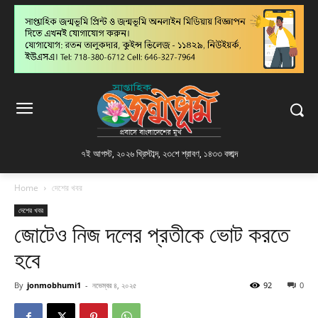
৭ই আগস্ট, ২০২৬ খ্রিস্টাব্দ
,
২৩শে শ্রাবণ, ১৪৩৩ বঙ্গাব্দ
Home
দেশের খবর
দেশের খবর
জোটেও নিজ দলের প্রতীকে ভোট করতে
হবে
By
jonmobhumi1
-
নভেম্বর ৪, ২০২৫
92
0