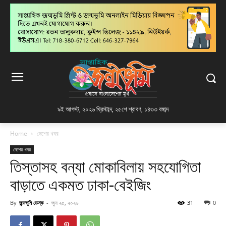
৯ই আগস্ট, ২০২৬ খ্রিস্টাব্দ
,
২৫শে শ্রাবণ, ১৪৩৩ বঙ্গাব্দ
Home
দেশের খবর
দেশের খবর
তিস্তাসহ বন্যা মোকাবিলায় সহযোগিতা
বাড়াতে একমত ঢাকা-বেইজিং
By
জন্মভূমি ডেস্ক
-
জুন ২৫, ২০২৬
31
0