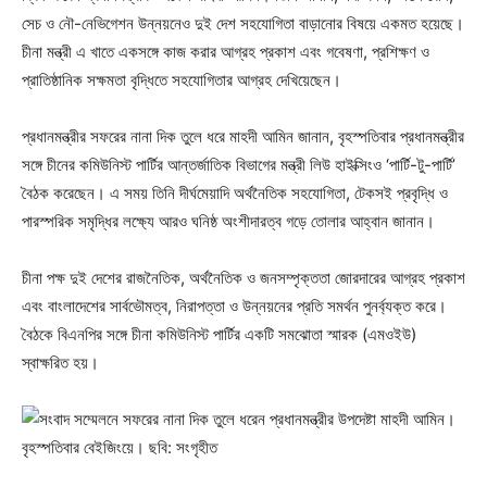
সেচ ও নৌ-নেভিগেশন উন্নয়নেও দুই দেশ সহযোগিতা বাড়ানোর বিষয়ে একমত হয়েছে।
চীনা মন্ত্রী এ খাতে একসঙ্গে কাজ করার আগ্রহ প্রকাশ এবং গবেষণা, প্রশিক্ষণ ও
প্রাতিষ্ঠানিক সক্ষমতা বৃদ্ধিতে সহযোগিতার আগ্রহ দেখিয়েছেন।
প্রধানমন্ত্রীর সফরের নানা দিক তুলে ধরে মাহদী আমিন জানান, বৃহস্পতিবার প্রধানমন্ত্রীর
সঙ্গে চীনের কমিউনিস্ট পার্টির আন্তর্জাতিক বিভাগের মন্ত্রী লিউ হাইক্সিংও ‘পার্টি-টু-পার্টি’
বৈঠক করেছেন। এ সময় তিনি দীর্ঘমেয়াদি অর্থনৈতিক সহযোগিতা, টেকসই প্রবৃদ্ধি ও
পারস্পরিক সমৃদ্ধির লক্ষ্যে আরও ঘনিষ্ঠ অংশীদারত্ব গড়ে তোলার আহ্বান জানান।
চীনা পক্ষ দুই দেশের রাজনৈতিক, অর্থনৈতিক ও জনসম্পৃক্ততা জোরদারের আগ্রহ প্রকাশ
এবং বাংলাদেশের সার্বভৌমত্ব, নিরাপত্তা ও উন্নয়নের প্রতি সমর্থন পুনর্ব্যক্ত করে।
বৈঠকে বিএনপির সঙ্গে চীনা কমিউনিস্ট পার্টির একটি সমঝোতা স্মারক (এমওইউ)
স্বাক্ষরিত হয়।