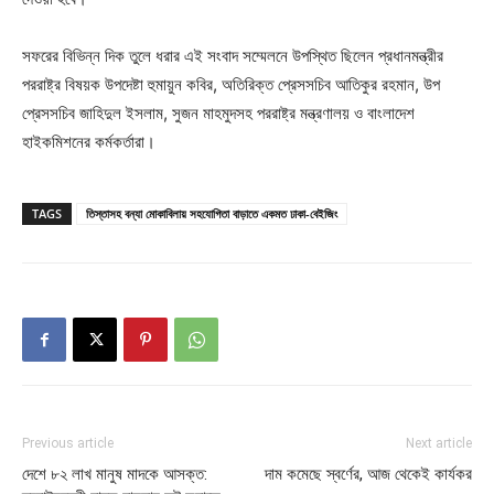
সফরের বিভিন্ন দিক তুলে ধরার এই সংবাদ সম্মেলনে উপস্থিত ছিলেন প্রধানমন্ত্রীর
পররাষ্ট্র বিষয়ক উপদেষ্টা হুমায়ুন কবির, অতিরিক্ত প্রেসসচিব আতিকুর রহমান, উপ
প্রেসসচিব জাহিদুল ইসলাম, সুজন মাহমুদসহ পররাষ্ট্র মন্ত্রণালয় ও বাংলাদেশ
হাইকমিশনের কর্মকর্তারা।
TAGS
তিস্তাসহ বন্যা মোকাবিলায় সহযোগিতা বাড়াতে একমত ঢাকা-বেইজিং
Previous article
Next article
দেশে ৮২ লাখ মানুষ মাদকে আসক্ত:
দাম কমেছে স্বর্ণের, আজ থেকেই কার্যকর