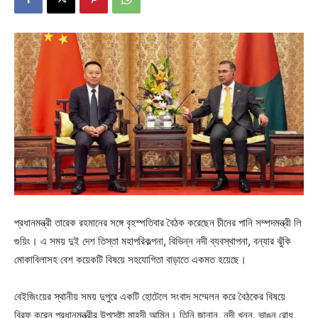
প্রধানমন্ত্রী তারেক রহমানের সঙ্গে বৃহস্পতিবার বৈঠক করেছেন চীনের পানি সম্পদমন্ত্রী লি
গুয়িং। এ সময় দুই দেশ তিস্তা মহাপরিকল্পনা, বিভিন্ন নদী ব্যবস্থাপনা, বন্যার ঝুঁকি
মোকাবিলাসহ বেশ কয়েকটি বিষয়ে সহযোগিতা বাড়াতে একমত হয়েছে।
বেইজিংয়ের স্থানীয় সময় দুপুরে একটি হোটেলে সংবাদ সম্মেলন করে বৈঠকের বিষয়ে
ব্রিফ করেন প্রধানমন্ত্রীর উপদেষ্টা মাহদী আমিন। তিনি জানান, নদী খনন, ভাঙন রোধ,