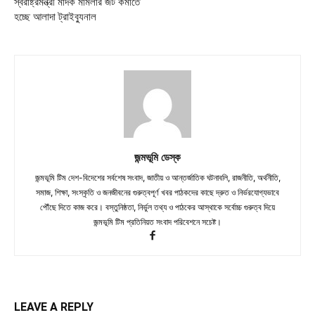
স্বরাষ্ট্রমন্ত্রী মাদক মামলার জট কমাতে
হচ্ছে আলাদা ট্রাইব্যুনাল
জন্মভূমি ডেস্ক
জন্মভূমি টিম দেশ-বিদেশের সর্বশেষ সংবাদ, জাতীয় ও আন্তর্জাতিক ঘটনাবলি, রাজনীতি, অর্থনীতি,
সমাজ, শিক্ষা, সংস্কৃতি ও জনজীবনের গুরুত্বপূর্ণ খবর পাঠকদের কাছে দ্রুত ও নির্ভরযোগ্যভাবে
পৌঁছে দিতে কাজ করে। বস্তুনিষ্ঠতা, নির্ভুল তথ্য ও পাঠকের আস্থাকে সর্বোচ্চ গুরুত্ব দিয়ে
জন্মভূমি টিম প্রতিনিয়ত সংবাদ পরিবেশনে সচেষ্ট।
LEAVE A REPLY