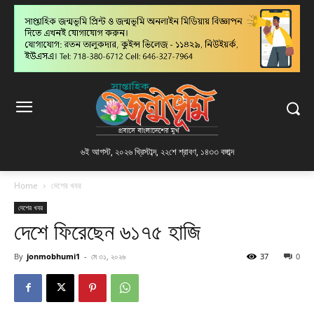
৬ই আগস্ট, ২০২৬ খ্রিস্টাব্দ
,
২২শে শ্রাবণ, ১৪৩৩ বঙ্গাব্দ
Home
দেশের খবর
দেশের খবর
দেশে ফিরেছেন ৬১৭৫ হাজি
By
jonmobhumi1
-
মে ৩১, ২০২৬
37
0