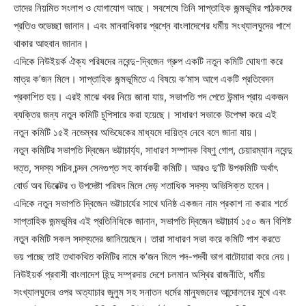
তাদের নিয়মিত সংলাপ ও যোগাযোগ আছে। সবশেষে তিনি সাপ্তাহিক জন্মভূমির পাঠকদের
প্রতিও শুভেচ্ছা জানান। এবং মানবাধিকার প্রশ্নে বাংলাদেশের ধর্মীয় সংখ্যালঘুদের পাশে
থাকার আহবান জানান।
এদিকে নিউইয়র্ক ঐক্য পরিষদের নবেন্দু-দ্বিজেন গ্রুপ একটি নতুন কমিটি ঘোষণা করে
মাত্র ক’জন মিলে। সাপ্তাহিক জন্মভূমিতে এ বিষয়ে ক’মাস আগে একটি প্রতিবেদন
প্রকাশিত হয়। এরই মাঝে খবর নিয়ে জানা যায়, সভাপতি পদ পেতে উন্মাদ প্রায় একজন
ব্যক্তির জন্য নতুন কমিটি চুপিসারে করা হয়েছে। সাধারণ সভাকে উপেক্ষা করে এই
নতুন কমিটি ১৫ই নভেম্বর অভিষেকের মাধ্যমে দায়িত্ব নেবে বলে জানা যায়।
নতুন কমিটির সভাপতি দ্বিজেন ভট্টাচার্য্য, সাধারণ সম্পাদক বিষ্ণু গোপ, চেয়ারম্যান নবেন্দু
দত্ত, সদস্য সচিব চন্দন সেনগুপ্ত সহ কার্যকরী কমিটি। আরও দু’টি উপকমিটি অর্থাৎ
বোর্ড অব ডিরেক্টর ও উপদেষ্টা পরিষদ মিলে দেড় শতাধিক সদস্য অভিসিক্ত হবেন।
এদিকে নতুন সভাপতি দ্বিজেন ভট্টাচার্যের সাথে ঘনিষ্ঠ একজন নাম প্রকাশ না করার শর্তে
সাপ্তাহিক জন্মভূমির এই প্রতিনিধিকে জানান, সভাপতি দ্বিজেন ভট্টাচার্য ১৫০ জন বিশিষ্ট
নতুন কমিটি সকল সদস্যদের জানিয়েছেন। তারা সাধারণ সভা করে কমিটি পাশ করতে
ভয় পাচ্ছে তাই তথাকথিত কমিটির নামে ক’জন মিলে পদ-পদবী ভাগ বাটোয়ারা করে নেয়।
নিউইয়র্ক প্রবাসী বাংলাদেশ হিন্দু সম্প্রদায় দেশে চলমান অস্থির রাজনীতি, ধর্মীয়
সংখ্যালঘুদের ওপর অত্যাচার জুলুম সহ সনাতন ধর্মের মানুষজনের আন্দোলনের মুখে এবং