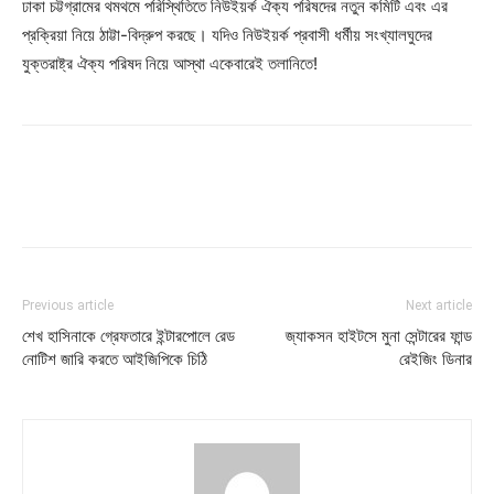
ঢাকা চট্টগ্রামের থমথমে পরিস্থিতিতে নিউইয়র্ক ঐক্য পরিষদের নতুন কমিটি এবং এর
প্রক্রিয়া নিয়ে ঠাট্টা-বিদ্রুপ করছে। যদিও নিউইয়র্ক প্রবাসী ধর্মীয় সংখ্যালঘুদের
যুক্তরাষ্ট্র ঐক্য পরিষদ নিয়ে আস্থা একেবারেই তলানিতে!
Previous article
Next article
শেখ হাসিনাকে গ্রেফতারে ইন্টারপোলে রেড
জ্যাকসন হাইটসে মুনা সেন্টারের ফান্ড
নোটিশ জারি করতে আইজিপিকে চিঠি
রেইজিং ডিনার