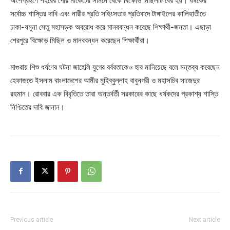
অংশগ্রহণে শহরের পৌর মার্কেটের সামনে থেকে বিক্ষোভ মিছিলটি বের হয়। ধর্ষকের
সর্বোচ্চ শাস্তির দাবি এবং নারীর প্রতি সহিংসতার প্রতিবাদে টাঙ্গাইলের কালিহাতীতে
ঢাকা-যমুনা সেতু মহাসড়ক অবরোধ করে মানববন্ধন করেছে শিক্ষার্থী-জনতা। এছাড়া
শেরপুরে বিক্ষোভ মিছিল ও মানববন্ধন করেছেন শিক্ষার্থীরা।
মাগুরায় শিশু ধর্ষণের ঘটনা জাহেলি যুগের বর্বরতাকেও হার মানিয়েছে বলে মন্তব্য করেছেন
হেফাজতে ইসলাম বাংলাদেশের আমীর মুহিব্বুল্লাহ বাবুনগরী ও মহাসচিব সাজেদুর
রহমান। রোববার এক বিবৃতিতে তারা অন্তর্বর্তী সরকারের কাছে ধর্ষকদের প্রকাশ্য শাস্তি
নিশ্চিতের দাবি জানান।
Previous article
Next article