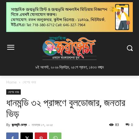
৯ই আগস্ট, ২০২৬ খ্রিস্টাব্দ
,
২৫শে শ্রাবণ, ১৪৩৩ বঙ্গাব্দ
Home
দেশের খবর
দেশের খবর
ধানমন্ডি ৩২ প্রাঙ্গণে বুলডোজার, জনতার
ভিড়
By
জন্মভূমি ডেস্ক
-
নভেম্বর ১৭, ২০২৫
83
0