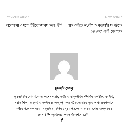
Previous article
Next article
ভালোবাসা এখনো চিঠিতে বসবাস করে: দীঘি
রাজধানীতে আ.লীগ ও সহযোগী সংগঠনের
৩৪ নেতা-কর্মী গ্রেপ্তার
জন্মভূমি ডেস্ক
জন্মভূমি টিম দেশ-বিদেশের সর্বশেষ সংবাদ, জাতীয় ও আন্তর্জাতিক ঘটনাবলি, রাজনীতি, অর্থনীতি,
সমাজ, শিক্ষা, সংস্কৃতি ও জনজীবনের গুরুত্বপূর্ণ খবর পাঠকদের কাছে দ্রুত ও নির্ভরযোগ্যভাবে
পৌঁছে দিতে কাজ করে। বস্তুনিষ্ঠতা, নির্ভুল তথ্য ও পাঠকের আস্থাকে সর্বোচ্চ গুরুত্ব দিয়ে
জন্মভূমি টিম প্রতিনিয়ত সংবাদ পরিবেশনে সচেষ্ট।