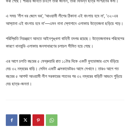
করা গেছে। পরিচয় জানতে চাইলে তারা জানান, তারা বিভিন্ন ছাত্র সংগঠনের কর্মী।
এ সময় ‘লীগ ধর জেলে ভর’, ‘আওয়ামী লীগের ঠিকানা এই বাংলায় হবে না’, ‘৩২-এর
আস্তানা এই বাংলায় হবে না’—এমন নানা স্লোগানে এলাকায় উত্তেজনা ছড়িয়ে পড়ে।
পরিস্থিতি নিয়ন্ত্রণে আনতে আইনশৃঙ্খলা বাহিনী তৎপর রয়েছে। উত্তেজনাকর পরিবেশের
কারণে ধানমন্ডি এলাকায় জনসাধারণের চলাচল সীমিত হয়ে গেছে।
এর আগে চলতি বছরের ৫ ফেব্রুয়ারি রাত ১১টার দিকে একটি বুলডোজার এসে গুঁড়িয়ে
দেয় ৩২ নম্বরের বাড়ি। সেদিন একটি এক্সকাভেটরও আসে সেখানে। তারও আগে গত
বছরের ৫ আগস্ট আওয়ামী লীগ সরকারের পতনের পর ৩২ নম্বরের বাড়িটি আগুনে পুড়িয়ে
দেয় ছাত্র-জনতা।