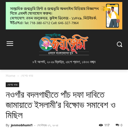
৮ই আগস্ট, ২০২৬ খ্রিস্টাব্দ
,
২৪শে শ্রাবণ, ১৪৩৩ বঙ্গাব্দ
Home
দেশের খবর
দেশের খবর
নওগাঁর বদলগাছীতে পাঁচ দফা দাবিতে
জামায়াতে ইসলামী’র বিক্ষোভ সমাবেশ ও
মিছিল
By
jonmobhumi1
-
সেপ্টেম্বর ২৭, ২০২৫
117
0