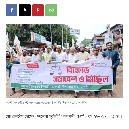
নওগাঁর বদলগাছীতে পাঁচ দফা দাবিতে জামায়াতে ইসলামী’র বিক্ষোভ সমাবেশ ও মিছিল
মোঃ ফেরদৌস হোসেন, উপজেলা প্রতিনিধি বদলগাছী, নওগাঁ। তাং ২৬-০৯-২০২৫ ইং।