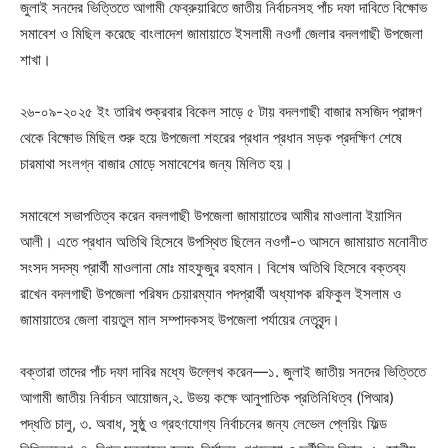
জুলাই সনদের ভিত্তিতে আগামী ফেব্রুয়ারিতে জাতীয় নির্বাচনসহ পাঁচ দফা দাবিতে বিক্ষোভ
সমাবেশ ও মিছিল করেছে বাংলাদেশ জামায়াতে ইসলামী নওগাঁ জেলার বদলগাছী উপজেলা
শাখা।
২৬-০৯-২০২৫ ইং তারিখ শুক্রবার বিকেল সাড়ে ৫ টায় বদলগাছী বাজার মসজিদ প্রাঙ্গণ
থেকে বিক্ষোভ মিছিল শুরু হয়ে উপজেলা শহরের প্রধান প্রধান সড়ক প্রদক্ষিণ শেষে
চারমাথা সংলগ্ন বাজার মোড়ে সমাবেশের জন্য মিলিত হয়।
সমাবেশে সভাপতিত্ব করেন বদলগাছী উপজেলা জামায়াতের আমীর মাওলানা ইয়াসিন
আলী। এতে প্রধান অতিথি হিসেবে উপস্থিত ছিলেন নওগাঁ-৩ আসনে জামায়াত মনোনীত
সংসদ সদস্য প্রার্থী মাওলানা মোঃ মাহফুজুর রহমান। বিশেষ অতিথি হিসেবে বক্তব্য
রাখেন বদলগাছী উপজেলা পরিষদ চেয়ারম্যান পদপ্রার্থী অধ্যাপক রফিকুল ইসলাম ও
জামায়াতের জেলা বায়তুল মাল সম্পাদকসহ উপজেলা পর্যায়ের নেতৃবৃন্দ।
বক্তারা তাদের পাঁচ দফা দাবির মধ্যে উল্লেখ করেন—১. জুলাই জাতীয় সনদের ভিত্তিতে
আগামী জাতীয় নির্বাচন আয়োজন,২. উভয় কক্ষে আনুপাতিক প্রতিনিধিত্ব (পিআর)
পদ্ধতি চালু, ৩. অবাধ, সুষ্ঠু ও গ্রহণযোগ্য নির্বাচনের জন্য লেভেল প্লেয়িং ফিল্ড