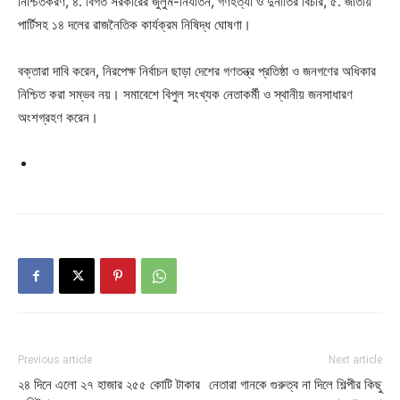
নিশ্চিতকরণ, ৪. বিগত সরকারের জুলুম-নির্যাতন, গণহত্যা ও দুর্নীতির বিচার, ৫. জাতীয়
পার্টিসহ ১৪ দলের রাজনৈতিক কার্যক্রম নিষিদ্ধ ঘোষণা।
বক্তারা দাবি করেন, নিরপেক্ষ নির্বাচন ছাড়া দেশের গণতন্ত্র প্রতিষ্ঠা ও জনগণের অধিকার
নিশ্চিত করা সম্ভব নয়। সমাবেশে বিপুল সংখ্যক নেতাকর্মী ও স্থানীয় জনসাধারণ
অংশগ্রহণ করেন।
Previous article
Next article
২৪ দিনে এলো ২৭ হাজার ২৫৫ কোটি টাকার
নেতারা গানকে গুরুত্ব না দিলে শিল্পীর কিছু