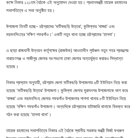
কক্ষে নিকার ১২১তম বৈঠকে এই অনুমোদন দেওয়া হয়। প্রধানমন্ত্রী তারেক রহমানের
সভাপতিত্বে এ সভা অনুষ্ঠিত হয়।
উপজেলা তিনটি হচ্ছে- চট্টগ্রামের ‘ফটিকছড়ি উত্তর’, কুমিল্লার ‘বাঙ্গরা’ এবং
ময়মনসিংহের ‘দক্ষিণ গফরগাঁও।’ একটি নতুন থানা হচ্ছে চট্টগ্রামের ‘হালদা’।
এ ছাড়া রাজধানী উন্নয়ন কর্তৃপক্ষের (রাজউক) আওতাধীন পূর্বাঞ্চল নতুন শহর প্রকল্পের
নারায়ণগঞ্জ ও গাজীপুর জেলার অংশগুলো ঢাকা জেলার অন্তর্ভুক্ত করারও সিদ্ধান্ত
হয়েছে।
নিকার প্রস্তাব অনুযায়ী, চট্টগ্রাম জেলা ফটিকছড়ি উপজেলার ৬টি ইউনিয়ন নিয়ে করা
হয়েছে ‘ফটিকছড়ি উত্তর’ উপজেলা। কুমিল্লা জেলার মুরাদনগর উপজেলাকে ভাগ করে
‘বাঙ্গরা’ এবং ময়মনসিংহ জেলার গফরগাঁও উপজেলার পাগলা থানার ৮টি ইউনিয়ন নিয়ে
হয়েছে ‘দক্ষিণ গফরগাঁও উপজেলা। অন্যদিকে চট্টগ্রামের হাটাজারি থানাকে বিভক্ত করে
গঠন করা হয়েছে ‘হালদা থানা’।
তারেক রহমানের সভাপতিত্বে নিকার এই বৈঠকে স্থানীয় সরকার মন্ত্রী মির্জা ফখরুল