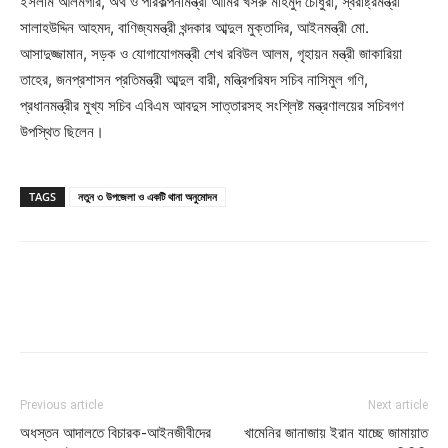
ইসলাম আলমগীর, অর্থ ও পরিকল্পনামন্ত্রী আমির খসরু মাহমুদ চৌধুরী, স্বরাষ্ট্রমন্ত্রী
সালাহউদ্দিন আহমদ, বাণিজ্যমন্ত্রী খন্দকার আব্দুল মুক্তাদির, আইনমন্ত্রী মো.
আসাদুজ্জামান, সড়ক ও যোগাযোগমন্ত্রী শেখ রবিউল আলম, গৃহায়ন মন্ত্রী জাকারিয়া
তাহের, জনপ্রশাসন প্রতিমন্ত্রী আব্দুল বারী, মন্ত্রিপরিষদ সচিব নাসিমুল গণি,
প্রধানমন্ত্রীর মুখ্য সচিব এবিএম আবদুস সাত্তারসহ সংশ্লিষ্ট মন্ত্রণালয়ের সচিবগণ
উপস্থিত ছিলেন।
TAGS
নতুন ৩ উপজেলা ও একটি থানা অনুমোদন
Previous article
Next article
অধস্তন আদালতে বিচারক-আইনজীবীদের
খামেনির জানাজায় ইরান যাচ্ছে জামায়াত