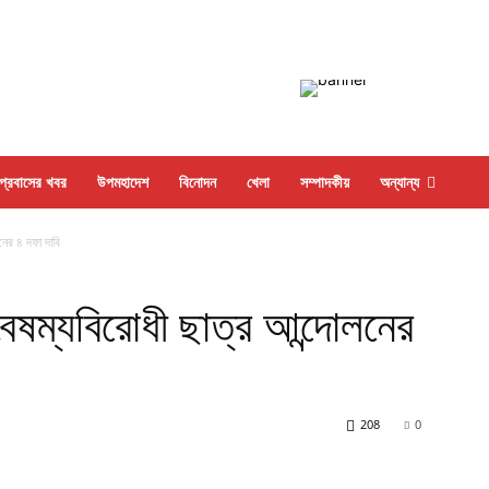
প্রবাসের খবর
উপমহাদেশ
বিনোদন
খেলা
সম্পাদকীয়
অন্যান্য
নের ৪ দফা দাবি
ৈষম্যবিরোধী ছাত্র আন্দোলনের
208
0