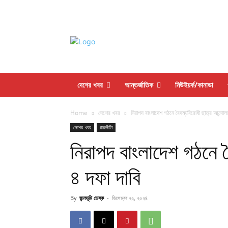
দেশের খবর
আন্তর্জাতিক
নিউইয়র্ক/কানাডা
Home
দেশের খবর
নিরাপদ বাংলাদেশ গঠনে বৈষম্যবিরোধী ছাত্র আন্দোল
দেশের খবর
রাজনীতি
নিরাপদ বাংলাদেশ গঠনে ব
৪ দফা দাবি
By
জন্মভূমি ডেস্ক
-
ডিসেম্বর ২২, ২০২৪