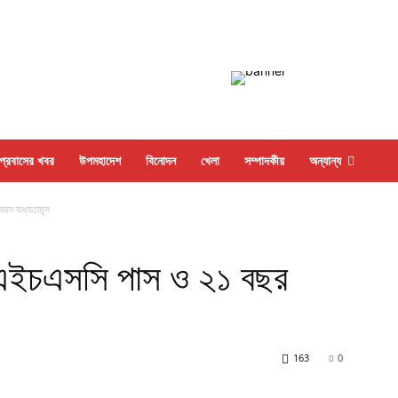
প্রবাসের খবর
উপমহাদেশ
বিনোদন
খেলা
সম্পাদকীয়
অন্যান্য
য়স বাধ্যতামূল
তে এইচএসসি পাস ও ২১ বছর
163
0