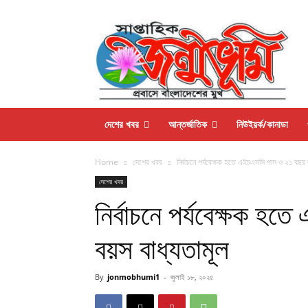
দেশের খবর
আন্তর্জাতিক
নিউইয়র্ক/কানাডা
Home
দেশের খবর
নির্বাচনে পর্যবেক্ষক হতে এইচএসসি পাস ও ২১ বছর ব
দেশের খবর
নির্বাচনে পর্যবেক্ষক হ
বয়স বাধ্যতামূল
By
jonmobhumi1
-
জুলাই ১৮, ২০২৫