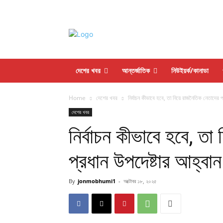
দেশের খবর
আন্তর্জাতিক
নিউইয়র্ক/কানাডা
Home
দেশের খবর
নির্বাচন কীভাবে হবে, তা নিয়ে রাজনৈতিক নেতাদের প
দেশের খবর
নির্বাচন কীভাবে হবে, ত
প্রধান উপদেষ্টার আহ্বান
By
jonmobhumi1
-
অক্টোবর ১৮, ২০২৫