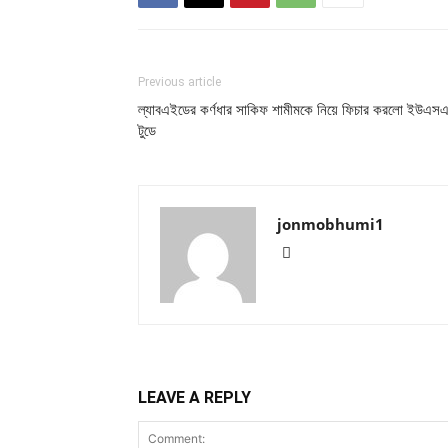
Previous article
ল্যাবএইডের কর্ণধার সাকিফ শামীমকে নিয়ে ফিচার করলো ইউএস
টুডে
jonmobhumi1
LEAVE A REPLY