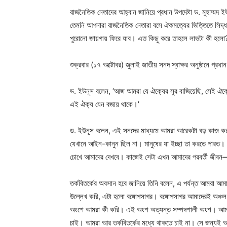
রাজনৈতিক নেতাদের আহ্বান জানিয়ে প্রধান উপদেষ্টা ড. মুহাম্ম
তেমনি আপনারা রাজনৈতিক নেতারা বসে ঐকমত্যের ভিত্তিতে সিদ্ধা
পুরোনো জায়গায় ফিরে যাব। এত কিছু করে তাহলে লাভটা কী হলো
শুক্রবার (১৭ অক্টোবর) জুলাই জাতীয় সনদ স্বাক্ষর অনুষ্ঠানে প্র
ড. ইউনূস বলেন, ‘আজ আমরা যে ঐক্যের সুর বাজিয়েছি, সেই ঐক্যের স
এই ঐক্য যেন বজায় থাকে।’
ড. ইউনূস বলেন, এই সনদের মাধ্যমে আমরা আরেকটা বড় কাজ কর
যেখানে আইন-কানুন ছিল না। মানুষের যা ইচ্ছা তা করতে পারত। 
চোখে আমাদের দেখবে। কাজেই সেটা এখন আমাদের পরবর্তী জীবন—
তর্কবিতর্কের অবসান হবে জানিয়ে তিনি বলেন, এ পর্যন্ত আমরা আ
উল্লেখ করি, এটা হলো বঙ্গোপসাগর। বঙ্গোপসাগর আমাদেরই অঞ্
অংশে আমরা কী করি। এই অংশ অত্যন্ত সম্পদশালী অংশ। আমরা বল
চাই। আমরা আর তর্কবিতর্কের মধ্যে থাকতে চাই না। সে জন্য