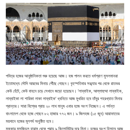
পবিত্র হজের আনুষ্ঠানিকতা শুরু হয়েছে আজ। হজ পালন করতে ধর্মপ্রাণ মুসলমানরা
ইতোমধ্যে সৌদি আরবের মিনায় পৌঁছে গেছেন। বৃহস্পতিবার সন্ধ্যার পর থেকে রাতভর
কেউ হেঁটে, কেউ বাহনে চড়ে সেখানে জড়ো হয়েছেন। ‘লাব্বাইক, আল্লাহুম্মা লাব্বাইক,
লাব্বাইকা লা শারিকা লাকা লাব্বাইক’ ধ্বনিতে আজ মুখরিত হবে তাঁবুর শহরখ্যাত মিনার
প্রান্তর। সারা বিশ্বের প্রায় ২০ লাখ মানুষ এবার হজে অংশ নিচ্ছেন। এ পর্যন্ত
বাংলাদেশ থেকে হজে গেছেন ৮২ হাজার ৭৭২ জন। ৯ জিলহজ (১৫ জুন) আরাফাতের
ময়দানে হজের মূলপর্ব অনুষ্ঠিত হবে।
মক্কার মসজিদুল হারাম থেকে প্রায় ৯ কিলোমিটার দূরে মিনা। হজের অংশ হিসাবে আজ