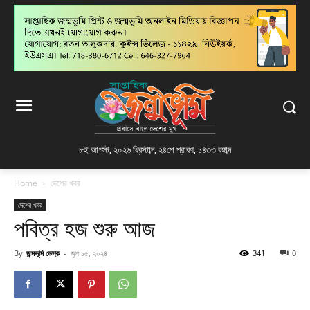
৮ই আগস্ট, ২০২৬ খ্রিস্টাব্দ
,
২৪শে শ্রাবণ, ১৪৩৩ বঙ্গাব্দ
Home
দেশের খবর
দেশের খবর
পবিত্র হজ শুরু আজ
By
জন্মভূমি ডেস্ক
-
জুন ১৫, ২০২৪
341
0