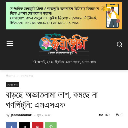
৭ই আগস্ট, ২০২৬ খ্রিস্টাব্দ
,
২৩শে শ্রাবণ, ১৪৩৩ বঙ্গাব্দ
Home
দেশের খবর
দেশের খবর
বাড়ছে অজ্ঞাতনামা লাশ, কমছে না
গণপিটুনি: এমএসএফ
By
jonmobhumi1
-
জুন ১, ২০২৫
169
0