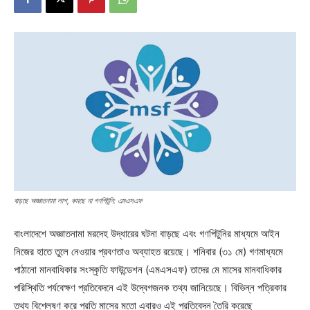
বাড়ছে অজ্ঞাতনামা লাশ, কমছে না গণপিটুনি: এমএসএফ
বাংলাদেশে অজ্ঞাতনামা মরদেহ উদ্ধারের ঘটনা বাড়ছে এবং গণপিটুনির মাধ্যমে আইন
নিজের হাতে তুলে নেওয়ার প্রবণতাও অব্যাহত রয়েছে। শনিবার (৩১ মে) গণমাধ্যমে
পাঠানো মানবাধিকার সংস্কৃতি ফাউন্ডেশন (এমএসএফ) তাদের মে মাসের মানবাধিকার
পরিস্থিতি পর্যবেক্ষণ প্রতিবেদনে এই উদ্বেগজনক তথ্য জানিয়েছে। বিভিন্ন পত্রিকার
তথ্য বিশ্লেষণ করে প্রতি মাসের মতো এবারও এই প্রতিবেদন তৈরি করেছে