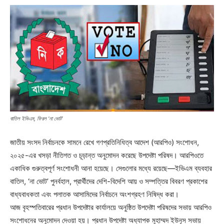
বাতিল ইভিএম, ফিরল ‘না ভোট’
জাতীয় সংসদ নির্বাচনকে সামনে রেখে গণপ্রতিনিধিত্ব আদেশ (আরপিও) সংশোধন,
২০২৫-এর খসড়া নীতিগত ও চূড়ান্ত অনুমোদন করেছে উপদেষ্টা পরিষদ। আরপিওতে
একাধিক গুরুত্বপূর্ণ সংশোধনী আনা হয়েছে। সেগুলোর মধ্যে রয়েছে—ইভিএম ব্যবহার
বাতিল, ‘না ভোট’ পুনর্বহাল, প্রার্থীদের দেশি-বিদেশি আয় ও সম্পত্তির বিবরণ প্রকাশের
বাধ্যবাধকতা এবং পলাতক আসামিদের নির্বাচনে অংশগ্রহণ নিষিদ্ধ করা।
আজ বৃহস্পতিবারের প্রধান উপদেষ্টার কার্যালয়ে অনুষ্ঠিত উপদেষ্টা পরিষদের সভায় আরপিও
সংশোধনের অনুমোদন দেওয়া হয়। প্রধান উপদেষ্টা অধ্যাপক মুহাম্মদ ইউনূস সভায়