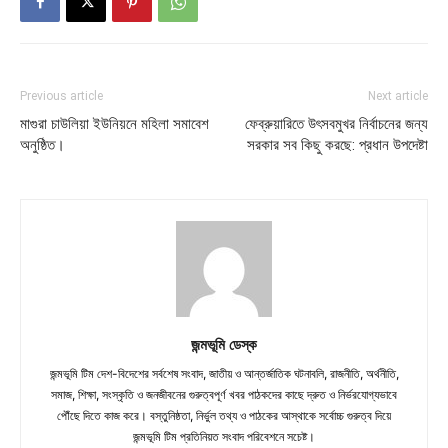
Previous article
Next article
মাগুরা চাউলিয়া ইউনিয়নে মহিলা সমাবেশ
ফেব্রুয়ারিতে উৎসবমুখর নির্বাচনের জন্য
অনুষ্ঠিত।
সরকার সব কিছু করছে: প্রধান উপদেষ্টা
জন্মভূমি ডেস্ক
জন্মভূমি টিম দেশ-বিদেশের সর্বশেষ সংবাদ, জাতীয় ও আন্তর্জাতিক ঘটনাবলি, রাজনীতি, অর্থনীতি,
সমাজ, শিক্ষা, সংস্কৃতি ও জনজীবনের গুরুত্বপূর্ণ খবর পাঠকদের কাছে দ্রুত ও নির্ভরযোগ্যভাবে
পৌঁছে দিতে কাজ করে। বস্তুনিষ্ঠতা, নির্ভুল তথ্য ও পাঠকের আস্থাকে সর্বোচ্চ গুরুত্ব দিয়ে
জন্মভূমি টিম প্রতিনিয়ত সংবাদ পরিবেশনে সচেষ্ট।