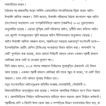
সভাপতিত্ব করেন।
বৈঠকের পর রাজধানীর ফরেন সার্ভিস একাডেমিতে সাংবাদিকদের ব্রিফ করেন আইন
উপদেষ্টা আসিফ নজরুল। তিনি জানান, উপদেষ্টা পরিষদের বৈঠকে বাংলাদেশ শ্রম আইন
(সংশোধন) অধ্যাদেশ এবং গণপ্রতিনিধিত্ব আদেশ (আরপিও) ২০২৫ চূড়ান্তভাবে
অনুমোদিত হয়েছে। এছাড়া সুপ্রিম কোর্ট সচিবালয় আইন, দুর্নীতি দমন কমিশন আইন
এবং জুলাই গণঅভ্যুত্থান স্মৃতি জাদুঘর আইন নীতিগতভাবে অনুমোদন পেয়েছে।
আইন উপদেষ্টা আসিফ নজরুল বলেন, আরপিওতে সবচেয়ে গুরুত্বপূর্ণ সংশোধনী হলো—
ইলেকট্রনিক ভোটিং মেশিন (ইভিএম) সংক্রান্ত বিধান বাতিল করা। পাশাপাশি ‘না
ভোট’ পুনর্বহাল করা হয়েছে, যাতে কোনো নির্বাচনী আসনে কেবল একজন প্রার্থী থাকলে
ভোটাররা তাকে ভোট না দেওয়ার সুযোগ পান।
তিনি আরও বলেন, ২০১৪ সালের সাজানো নির্বাচনের পুনরাবৃত্তি ঠেকাতেই এই বিধান
আনা হয়েছে। একজন প্রার্থী থাকলে ভোটাররা যদি তাকে পছন্দ না করেন, ‘না ভোট’ দিতে
পারবেন। তখন সেই আসনে পুনরায় নির্বাচন হবে।
নতুন সংশোধনীতে আইনশৃঙ্খলা বাহিনীর সংজ্ঞায় সেনাবাহিনী, নৌবাহিনী ও
বিমানবাহিনীকে অন্তর্ভুক্ত করা হয়েছে। পলাতক আসামিরা নির্বাচনে অংশ নিতে পারবেন
না। জেলাভিত্তিক নির্বাচন অফিসগুলোতে দায়িত্ব পালন করবেন জেলা নির্বাচন কর্মকর্তা।
প্রার্থীদের দেশি ও বিদেশি উৎস থেকে আয় ও সম্পত্তির বিবরণ হলফনামায় দিতে হবে, যা