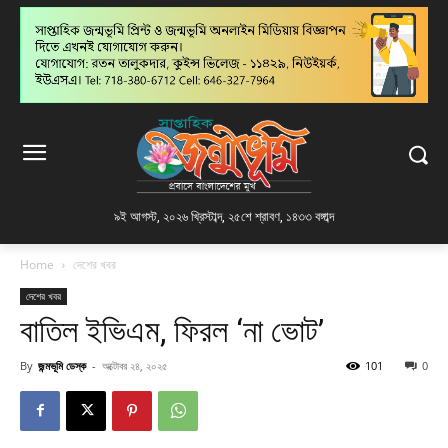
৯ই আগস্ট, ২০২৬ খ্রিস্টাব্দ
,
২৫শে শ্রাবণ, ১৪৩৩ বঙ্গাব্দ
Home
দেশের খবর
দেশের খবর
বাতিল ইভিএম, ফিরল ‘না ভোট’
By
জন্মভূমি ডেস্ক
-
অক্টোবর ২৪, ২০২৫
101
0