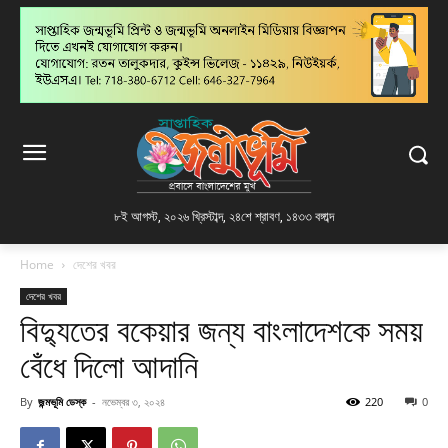
৮ই আগস্ট, ২০২৬ খ্রিস্টাব্দ
,
২৪শে শ্রাবণ, ১৪৩৩ বঙ্গাব্দ
Home
দেশের খবর
দেশের খবর
বিদ্যুতের বকেয়ার জন্য বাংলাদেশকে সময়
বেঁধে দিলো আদানি
By
জন্মভূমি ডেস্ক
-
নভেম্বর ৩, ২০২৪
220
0