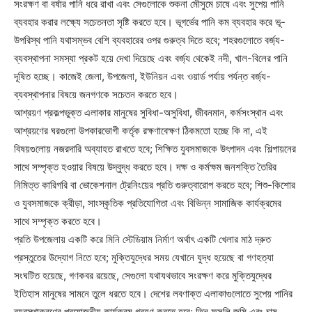
সংরক্ষণ বা বর্ষার পানি ধরে রাখা এবং সেগুলোকে শুকনা মৌসুমে চাষে এবং সুপেয় পানি
ব্যবহার করার লক্ষ্যে সচেতনতা সৃষ্টি করতে হবে। ভূগর্ভের পানি কম ব্যবহার করে ভূ-
উপরিস্থ পানি যথাসম্ভব বেশি ব্যবহারের ওপর গুরুত্ব দিতে হবে; শহরগুলোতে বর্জ্য-
ব্যবস্থাপনা সমস্যা প্রকট হয়ে দেখা দিয়েছে এবং বর্জ্য থেকেই নদী, খাল-বিলের পানি
দূষিত হচ্ছে। কাজেই জেলা, উপজেলা, ইউনিয়ন এবং ওয়ার্ড পর্যায় পর্যন্ত বর্জ্য-
ব্যবস্থাপনার বিষয়ে জনগণকে সচেতন করতে হবে।
আশ্রয়ণ প্রকল্পভুক্ত এলাকার মানুষের সুবিধা-অসুবিধা, জীবনমান, কর্মসংস্থান এবং
আশ্রয়ণের ঘরগুলো উপকারভোগী কর্তৃক রক্ষণাবেক্ষণ ঠিকমতো হচ্ছে কি না, এই
বিষয়গুলোয় নজরদারি অব্যাহত রাখতে হবে; শিক্ষিত যুবসমাজকে উৎপাদন এবং শিল্পায়নের
সাথে সম্পৃক্ত হওয়ার বিষয়ে উদ্বুদ্ধ করতে হবে। দক্ষ ও কর্মক্ষম জনশক্তি তৈরির
নিমিত্ত কারিগরি বা ভোকেশনাল ট্রেনিংয়ের প্রতি গুরুত্বারোপ করতে হবে; শিশু-কিশোর
ও যুবসমাজকে ক্রীড়া, সাংস্কৃতিক প্রতিযোগিতা এবং বিভিন্ন সামাজিক কার্যক্রমের
সাথে সম্পৃক্ত করতে হবে।
প্রতি উপজেলায় একটি করে মিনি স্টেডিয়াম নির্মাণ অর্থাৎ একটি খেলার মাঠ দ্রুত
প্রস্তুতের উদ্যোগ নিতে হবে; মুক্তিযুদ্ধের সময় যেখানে যুদ্ধ হয়েছে বা গণহত্যা
সংঘটিত হয়েছে, গণকবর রয়েছে, সেগুলো যথাযথভাবে সংরক্ষণ করে মুক্তিযুদ্ধের
ইতিহাস মানুষের সামনে তুলে ধরতে হবে। দেশের লবণাক্ত এলাকাগুলোতে সুপেয় পানির
ব্যবস্থাকরণের প্রয়োজনীয় কার্যক্রম গ্রহণ করতে হবে; তিন ফসলি জমি এবং চাষ