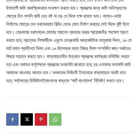
উপযোগী জমি আবশ্যিকভাবে সংরক্ষণ করতে হবে। প্রকল্পের জন্য জমি অধিগ্রহণের
ক্ষেত্রে তিন ফসলি জমি যেন নষ্ট না হয় সে দিকে লক্ষ রাখতে হবে। দালান-কোঠা
নির্মাণের ক্ষেত্রে যেন যথাযথভাবে বিল্ডিং কোড মেনে নির্মাণ করাহয় সেই দিকে দৃষ্টি দিতে
হবে। সেচকাজে যথাসম্ভব সোলার প্যানেল ব্যবহার করার প্রয়োজনীয় পদক্ষেপ গ্রহণ
করতে হবে; প্রত্যেক শিক্ষার্থীকে একুশে ফেব্রুয়ারি আন্তর্জাতিক মাতৃভাষা দিবস, ২৬ শে
মার্চ মহান স্বাধীনতা দিবস এবং ১৬ ডিসেম্বর মহান বিজয় দিবস সম্পর্কিত জ্ঞান অর্জনের
বিষয়ে সচেতন করতে হবে। বাস্তবায়নাধীন উন্নয়ন প্রকল্পের কার্যক্রম মনিটরিং করতে
হবে এবং যথাযথ কর্তৃপক্ষকে প্রকল্পের অগ্রগতি জানাতে হবে; চর এলাকার অনাবাদি জমি
আবাদের আওতায় আনতে হবে। সরকারের নির্বাচনী ইশতেহার বাস্তবায়নে সচেষ্ট হতে
হবে; সর্বক্ষেত্রে ডিজিটালাইজেশনের মাধ্যমে ‘স্মার্ট বাংলাদেশ’ বিনির্মাণ করতে হবে।