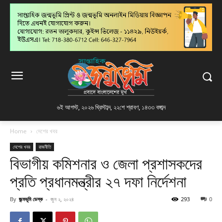
৬ই আগস্ট, ২০২৬ খ্রিস্টাব্দ
,
২২শে শ্রাবণ, ১৪৩৩ বঙ্গাব্দ
Home
দেশের খবর
দেশের খবর
রাজনীতি
বিভাগীয় কমিশনার ও জেলা প্রশাসকদের
প্রতি প্রধানমন্ত্রীর ২৭ দফা নির্দেশনা
By
জন্মভূমি ডেস্ক
-
জুন ২, ২০২৪
293
0