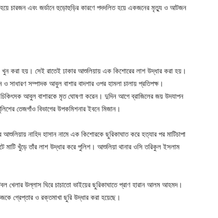
য়ে চারজন এবং জর্ডানে হুড়োহুড়ির কারণে পদদলিত হয়ে একজনের মৃত্যু ও আটজন
ে খুন করা হয়। সেই রাতেই ঢাকার আশুলিয়ায় এক কিশোরের লাশ উদ্ধার করা হয়।
 ও সাধারণ সম্পাদক আবুল বাশার বাদশার ওপর হামলা চালায় প্রতিপক্ষ।
 চিকিৎসক আবুল বাশারকে মৃত ঘোষণা করেন। দুদিন আগে ব্রাজিলের জয় উদযাপন
ুলিশের তেজগাঁও বিভাগের উপকমিশনার ইবনে মিজান।
ে আশুলিয়ায় নাহিদ হাসান নামে এক কিশোরকে ছুরিকাঘাত করে হত্যার পর মাটিচাপা
টে মাটি খুঁড়ে তাঁর লাশ উদ্ধার করে পুলিশ। আশুলিয়া থানার ওসি তরিকুল ইসলাম
।
ুটবল খেলার উল্লাস ঘিরে চাচাতো ভাইয়ের ছুরিকাঘাতে প্রাণ হারান আলম আহমদ।
েজকে গ্রেপ্তার ও রক্তমাখা ছুরি উদ্ধার করা হয়েছে।