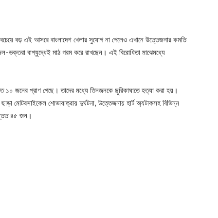
র সবচেয়ে বড় এই আসরে বাংলাদেশ খেলার সুযোগ না পেলেও এখানে উত্তেজনার কমতি
জিল-ভক্তরা বাগ্‌যুদ্ধেই মাঠ গরম করে রাখছেন। এই বিরোধিতা মাঝেমধ্যে
্তত ১০ জনের প্রাণ গেছে। তাদের মধ্যে তিনজনকে ছুরিকাঘাতে হত্যা করা হয়।
এ ছাড়া মোটরসাইকেল শোভাযাত্রায় দুর্ঘটনা, উত্তেজনায় হার্ট অ্যটাকসহ বিভিন্ন
ন্তত ৪৫ জন।