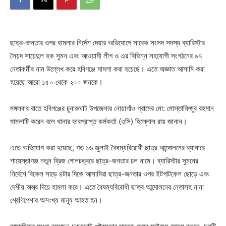
ছাত্র-জনতার ওপর হামলার নির্দেশ দেয়ার অভিযোগে সাবেক সংসদ সদস্য ব্যারিস্টার
সৈয়দ সায়েদুল হক সুমন এবং আওয়ামী লীগ ও এর বিভিন্ন সহযোগী সংগঠনের ৯৭
নেতাকর্মীর নাম উল্লেখ করে হবিগঞ্জে মামলা করা হয়েছে। এতে অজ্ঞাত আসামি করা
হয়েছে আরো ১৫০ থেকে ২০০ জনকে।
মঙ্গলবার রাতে হবিগঞ্জের চুনারুঘাট উপজেলার নোয়াগাঁও গ্রামের মো: মোস্তাফিজুর রহমান
মামলাটি করেন বলে থানার ভারপ্রাপ্ত কর্মকর্তা (ওসি) হিল্লোল রায় জানান।
এতে অভিযোগ করা হয়েছে, গত ১৬ জুলাই বৈষম্যবিরোধী ছাত্র আন্দোলনের ব্যানারে
শায়েস্তাগঞ্জ নতুন ব্রিজ গোলচত্বরে ছাত্র-জনতার ঢল নামে। ব্যারিস্টার সুমনের
নির্দেশে বিকেল সাড়ে ৪টার দিকে আসামিরা ছাত্র-জনতার ওপর ইটপাটকেল ছোড়ে এবং
দেশীয় অস্ত্র দিয়ে হামলা করে। এতে বৈষম্যবিরোধী ছাত্র আন্দোলনের নেতাসহ নানা
শ্রেণিপেশার অসংখ্য মানুষ আহত হন।