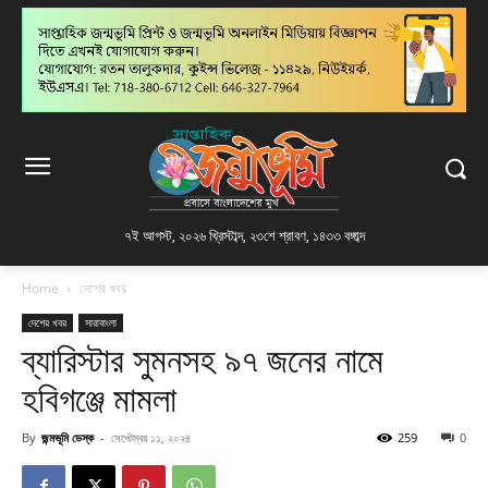
৭ই আগস্ট, ২০২৬ খ্রিস্টাব্দ
,
২৩শে শ্রাবণ, ১৪৩৩ বঙ্গাব্দ
Home
দেশের খবর
দেশের খবর
সারাবাংলা
ব্যারিস্টার সুমনসহ ৯৭ জনের নামে
হবিগঞ্জে মামলা
By
জন্মভূমি ডেস্ক
-
সেপ্টেম্বর ১১, ২০২৪
259
0