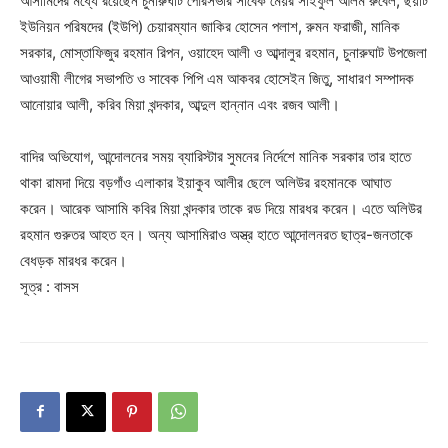
আসামিদের মধ্যে রয়েছেন চুনারুঘাট পৌরসভার সাবেক মেয়র সাইফুল আলম রুবেল, ছয়টি
ইউনিয়ন পরিষদের (ইউপি) চেয়ারম্যান জাকির হোসেন পলাশ, রুমন ফরাজী, মানিক
সরকার, মোস্তাফিজুর রহমান রিপন, ওয়াহেদ আলী ও আব্দালুর রহমান, চুনারুঘাট উপজেলা
আওয়ামী লীগের সভাপতি ও সাবেক পিপি এম আকবর হোসেইন জিতু, সাধারণ সম্পাদক
আনোয়ার আলী, করিব মিয়া খন্দকার, আব্দুল হান্নান এবং রজব আলী।
বাদির অভিযোগ, আন্দোলনের সময় ব্যারিস্টার সুমনের নির্দেশে মানিক সরকার তার হাতে
থাকা রামদা দিয়ে বড়গাঁও এলাকার ইয়াকুব আলীর ছেলে অলিউর রহমানকে আঘাত
করেন। আরেক আসামি কবির মিয়া খন্দকার তাকে রড দিয়ে মারধর করেন। এতে অলিউর
রহমান গুরুতর আহত হন। অন্য আসামিরাও অস্ত্র হাতে আন্দোলনরত ছাত্র-জনতাকে
বেধড়ক মারধর করেন।
সূত্র : বাসস