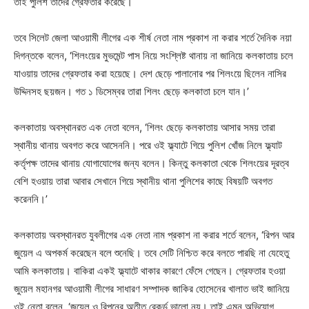
তাই পুলিশ তাদের গ্রেফতার করেছে।
তবে সিলেট জেলা আওয়ামী লীগের এক শীর্ষ নেতা নাম প্রকাশ না করার শর্তে দৈনিক নয়া
দিগন্তকে বলেন, ‘শিলংয়ের মুভমেন্ট পাস নিয়ে সংশ্লিষ্ট থানায় না জানিয়ে কলকাতায় চলে
যাওয়ায় তাদের গ্রেফতার করা হয়েছে। দেশ ছেড়ে পালানোর পর শিলংয়ে ছিলেন নাসির
উদ্দিনসহ ছয়জন। গত ১ ডিসেম্বর তারা শিলং ছেড়ে কলকাতা চলে যান।’
কলকাতায় অবস্থানরত এক নেতা বলেন, ‘শিলং ছেড়ে কলকাতায় আসার সময় তারা
স্থানীয় থানায় অবগত করে আসেননি। পরে ওই ফ্ল্যাটে গিয়ে পুলিশ খোঁজ নিলে ফ্ল্যাট
কর্তৃপক্ষ তাদের থানায় যোগাযোগের জন্য বলেন। কিন্তু কলকাতা থেকে শিলংয়ের দূরত্ব
বেশি হওয়ায় তারা আবার সেখানে গিয়ে স্থানীয় থানা পুলিশের কাছে বিষয়টি অবগত
করেননি।’
কলকাতায় অবস্থানরত যুবলীগের এক নেতা নাম প্রকাশ না করার শর্তে বলেন, ‘রিপন আর
জুয়েল এ অপকর্ম করেছেন বলে শুনেছি। তবে সেটি নিশ্চিত করে বলতে পারছি না যেহেতু
আমি কলকাতায়। বাকিরা একই ফ্ল্যাটে থাকার কারণে ফেঁসে গেছেন। গ্রেফতার হওয়া
জুয়েল মহানগর আওয়ামী লীগের সাধারণ সম্পাদক জাকির হোসেনের খালাত ভাই জানিয়ে
ওই নেতা বলেন, ‘জুয়েল ও রিপনের অতীত রেকর্ড ভালো নয়। তাই এমন অভিযোগ