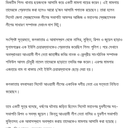
ভিকটিম শিলং থানায় ছয়জনকে আসামি করে একটি মামলা দায়ের করেন। এই মামলায়
তাদেরকে গ্রেফতার করা হলেও আরো দু’জন আসামি পলাতক রয়েছেন। তারা হলেন
সিলেট জেলা স্বেচ্ছাসেবক লীগের সভাপতি আফসর আজিজ ও মহানগর স্বেচ্ছাসেবক
লীগের সাধারণ সম্পাদক দেবাংশু দাশ মিটু।
সংশ্লিষ্ট সূত্রমতে, কলকাতার এ আবাসস্থল থেকে নাসির, মুক্তি, রিপন ও জুয়েল ছাড়াও
সুনামগঞ্জের এক ইউপি চেয়ারম্যানকেও গ্রেফতার করেছিল শিলং পুলিশ। পরে সেখানে
অবস্থানরত আওয়ামী লীগ নেতা জাহাঙ্গীর কবির নানক ও কেন্দ্রীয় সাংগঠনিক সম্পাদক
শফিউল আলম চৌধুরী নাদেল তাদেরকে ছাড়াতে তদবির শুরু করেন। এরপর মামলার
এজহারে নাম না থাকায় সেই ইউপি চেয়ারম্যানকে ছেড়ে দেয়া হয়।
কলকাতায় বসবাসরত সিলেট আওয়ামী লীগের একাধিক দলীয় নেতা এর সত্যতা নিশ্চিত
করেছেন।
তবে একটি সূত্র বলেছে, ধর্ষণের ঘটনায় জড়িত ছিলেন সিলেট মহানগর যুবলীগের সহ-
সভাপতি রিপন ও সদস্য জুয়েল। কিন্তু আওয়ামী লীগ নেতা নাসির ও যুবলীগ সভাপতি
মুক্তিসহ এক আবাসস্থলে অবস্থান করায় তাদেরকেও মামলার আসামি করা হয়েছে।