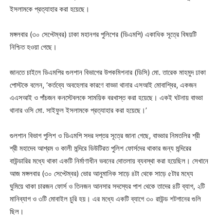
ইসলামকে প্রত্যাহার করা হয়েছে।
মঙ্গলবার (৩০ সেপ্টেম্বর) ঢাকা মহানগর পুলিশের (ডিএমপি) একাধিক সূত্রে বিষয়টি
নিশ্চিত হওয়া গেছে।
জানতে চাইলে ডিএমপির গুলশান বিভাগের উপকমিশনার (ডিসি) মো. তারেক মাহমুদ ঢাকা
পোস্টকে বলেন, ‘কর্তব্যে অবহেলার কারণে বাড্ডা থানার এসআই মোবাশ্বির, একজন
এএসআই ও পাঁচজন কনস্টেবলকে সাময়িক বরখাস্ত করা হয়েছে। একই ঘটনায় বাড্ডা
থানার ওসি মো. সাইফুল ইসলামকে প্রত্যাহার করা হয়েছে।’
গুলশান বিভাগ পুলিশ ও ডিএমপি সদর দপ্তর সূত্রে জানা গেছে, বাড্ডার নিমতলির শ্রী
শ্রী মহাদেব আশ্রম ও কালী মন্দিরে ডিউটিরত পুলিশ ফোর্সদের থাকার জন্য মন্দিরের
বাউন্ডারির মধ্যে থাকা একটি নির্মাণাধীন ভবনের দোতলায় ব্যবস্থা করা হয়েছিল। সেখানে
আজ মঙ্গলবার (৩০ সেপ্টেম্বর) ভোর আনুমানিক সাড়ে ৪টা থেকে সাড়ে ৫টার মধ্যে
ঘুমিয়ে থাকা চারজন ফোর্স ও তিনজন আনসার সদস্যের পাশ থেকে তাদের ৪টি ব্যাগ, ২টি
মানিব্যাগ ও ৩টি মোবাইল চুরি হয়। এর মধ্যে একটি ব্যাগে ৩০ রাউন্ড শটগানের গুলি
ছিল।