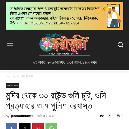
৭ই আগস্ট, ২০২৬ খ্রিস্টাব্দ
,
২৩শে শ্রাবণ, ১৪৩৩ বঙ্গাব্দ
Home
দেশের খবর
দেশের খবর
মন্দির থেকে ৩০ রাউন্ড গুলি চুরি, ওসি
প্রত্যাহার ও ৭ পুলিশ বরখাস্ত
By
jonmobhumi1
-
অক্টোবর ১, ২০২৫
118
0