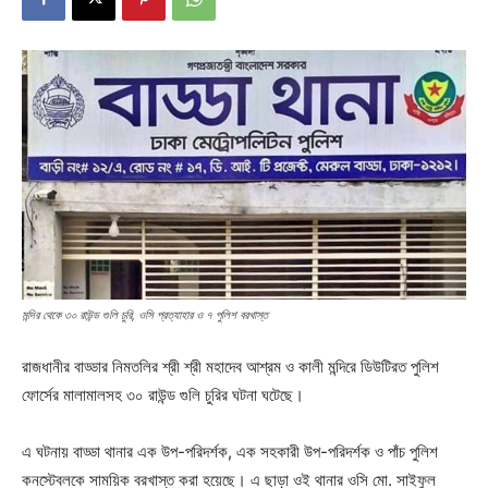
মন্দির থেকে ৩০ রাউন্ড গুলি চুরি, ওসি প্রত্যাহার ও ৭ পুলিশ বরখাস্ত
রাজধানীর বাড্ডার নিমতলির শ্রী শ্রী মহাদেব আশ্রম ও কালী মন্দিরে ডিউটিরত পুলিশ
ফোর্সের মালামালসহ ৩০ রাউন্ড গুলি চুরির ঘটনা ঘটেছে।
এ ঘটনায় বাড্ডা থানার এক উপ-পরিদর্শক, এক সহকারী উপ-পরিদর্শক ও পাঁচ পুলিশ
কনস্টেবলকে সাময়িক বরখাস্ত করা হয়েছে। এ ছাড়া ওই থানার ওসি মো. সাইফুল