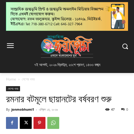
৭ই আগস্ট, ২০২৬ খ্রিস্টাব্দ
,
২৩শে শ্রাবণ, ১৪৩৩ বঙ্গাব্দ
Home
দেশের খবর
দেশের খবর
রমনার বটমূলে ছায়ানটের বর্ষবরণ শুরু
By
jonmobhumi1
-
এপ্রিল ১৪, ২০২৬
47
0