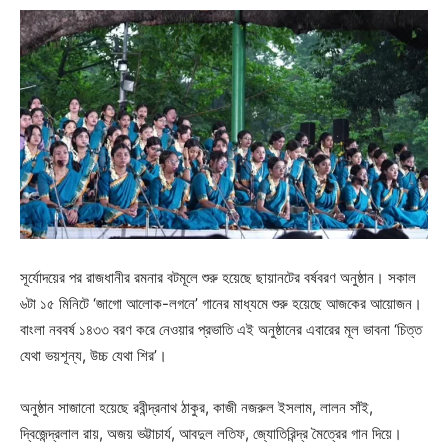
সূর্যোদয়ের পর রাজধানীর রমনার বটমূলে শুরু হয়েছে ছায়ানটের বর্ষবরণ অনুষ্ঠান। সকাল
৬টা ১৫ মিনিটে ‘জাগো আলোক-লগনে’ গানের মাধ্যমে শুরু হয়েছে আজকের আয়োজন।
বাংলা নববর্ষ ১৪৩৩ বরণ করে নেওয়ার প্রভাতি এই অনুষ্ঠানের এবারের মূল ভাবনা ‘চিত্ত
যেথা ভয়শূন্য, উচ্চ যেথা শির’।
অনুষ্ঠান সাজানো হয়েছে রবীন্দ্রনাথ ঠাকুর, কাজী নজরুল ইসলাম, লালন সাঁই,
দ্বিজেন্দ্রলাল রায়, অজয় ভট্টাচার্য, আবদুল লতিফ, জ্যোতিরিন্দ্র মৈত্রের গান দিয়ে।