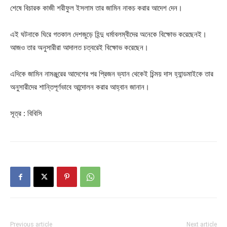
শেষে বিচারক কাজী শরীফুল ইসলাম তার জামিন নাকচ করার আদেশ দেন।
এই ঘটনাকে ঘিরে গতকাল দেশজুড়ে হিন্দু ধর্মাবলম্বীদের অনেকে বিক্ষোভ করেছেনই।
আজও তার অনুসারীরা আদালত চত্বরেই বিক্ষোভ করেছেন।
এদিকে জামিন নামঞ্জুরের আদেশের পর প্রিজন ভ্যান থেকেই চিন্ময় দাস হ্যান্ডমাইকে তার
অনুসারীদের শান্তিপূর্ণভাবে আন্দোলন করার আহ্বান জানান।
সূত্র : বিবিসি
Previous article
Next article