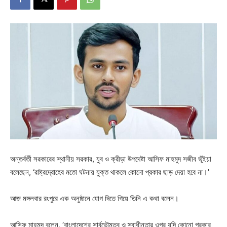
অন্তর্বর্তী সরকারের স্থানীয় সরকার, যুব ও ক্রীড়া উপদেষ্টা আসিফ মাহমুদ সজীব ভূঁইয়া
বলেছেন, ‘রাষ্ট্রদ্রোহের মতো ঘটনায় যুক্ত থাকলে কোনো প্রকার ছাড় দেয়া হবে না।’
আজ মঙ্গলবার রংপুরে এক অনুষ্ঠানে যোগ দিতে গিয়ে তিনি এ কথা বলেন।
আসিফ মাহমুদ বলেন, ‘বাংলাদেশের সার্বভৌমত্ব ও স্বাধীনতার ওপর যদি কোনো প্রকার