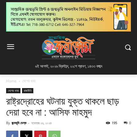
৬ই আগস্ট, ২০২৬ খ্রিস্টাব্দ
,
২২শে শ্রাবণ, ১৪৩৩ বঙ্গাব্দ
Home
দেশের খবর
দেশের খবর
রাজনীতি
রাষ্ট্রদ্রোহের ঘটনায় যুক্ত থাকলে ছাড়
দেয়া হবে না : আসিফ মাহমুদ
By
জন্মভূমি ডেস্ক
-
নভেম্বর ২৬, ২০২৪
195
0