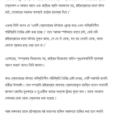
হস্তক্ষেপ ও আঘাত আসে এবং রাষ্ট্রের প্রতি অবমাননা হয়, রাষ্ট্রদ্রোহের মতো ঘটনা
ঘটে, সেক্ষেত্রে সরকার অবশ্যই কঠোর ব্যবস্থা নিবে।’
এরপর তিনি বলেন যে ‘একটি গ্রেফতারের ঘটনাকে কেন্দ্র করে এখন অস্থিতিশীল
পরিস্থিতি তৈরির চেষ্টা করা হচ্ছে।’ তবে ‘আমরা স্পষ্টভাবে বলতে চাই, কেউ যদি
রাষ্ট্রদ্রোহের মতো ঘটনায় যুক্ত থাকে, সে যে-ই হোক, যত বড় নেতাই হোক, তাকে
কোনো প্রকার ছাড় দেয়া হবে না।’
এক্ষেত্রে, ‘সম্প্রদায় বিবেচনায় নয়, রাষ্ট্রের বিবেচনায় আইন-শৃঙ্খলাবাহিনী ব্যবস্থা
গ্রহণ করবে’ বলেও তিনি জানান।
কার গ্রেফতারের ঘটনায় অস্থিতিশীল পরিস্থিতি তৈরির চেষ্টা চলছে, সেটি সরাসরি বলেনি
ক্রীড়া উপদেষ্টা। তবে সম্প্রতি রাষ্ট্রদ্রোহ মামলায় গ্রেফতারকৃত ব্যক্তি হলেন সনাতনী
জাগরণ জোটের মুখপাত্র ও পুণ্ডরীক ধামের অধ্যক্ষ চিন্ময় কৃষ্ণ দাস। তাকে গতকাল
সোমবার ঢাকা থেকে গ্রেফতার করা হয়েছে।
আজ মঙ্গলবার তাকে চট্টগ্রামের ষষ্ঠ মহানগর হাকিম আদালতে হাজির করা হলে শুনানি