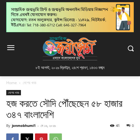
৮ই আগস্ট, ২০২৬ খ্রিস্টাব্দ
,
২৪শে শ্রাবণ, ১৪৩৩ বঙ্গাব্দ
Home
দেশের খবর
দেশের খবর
হজ করতে সৌদি পৌঁছেছেন ৫৮ হাজার
৩৪৭ বাংলাদেশি
By
jonmobhumi1
-
মে ১৬, ২০২৬
41
0