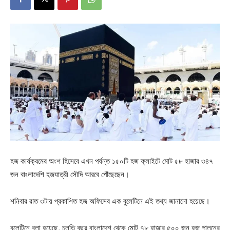
হজ কার্যক্রমের অংশ হিসেবে এখন পর্যন্ত ১৫০টি হজ ফ্লাইটে মোট ৫৮ হাজার ৩৪৭
জন বাংলাদেশি হজযাত্রী সৌদি আরবে পৌঁছেছেন।
শনিবার রাত ৩টায় প্রকাশিত হজ অফিসের এক বুলেটিনে এই তথ্য জানানো হয়েছে।
বুলেটিনে বলা হয়েছে, চলতি বছর বাংলাদেশ থেকে মোট ৭৮ হাজার ৫০০ জন হজ পালনের