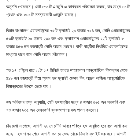
অনুমতি পেয়েছেন। মোট ৬৬০টি এজেন্সি এ কার্যক্রম পরিচালনা করছে, যার মধ্যে ৩০টি
প্রধান এবং ৬৩০টি সমন্বয়কারী এজেন্সি রয়েছে।
বিমান বাংলাদেশ এয়ারলাইন্সের ৭৫টি ফ্লাইটে ২৯ হাজার ৭০৪ জন; সৌদি এয়ারলাইন্সের
৫৩টি ফ্লাইটে ২০ হাজার ২৩৬ জন এবং ফ্লাইনাস এয়ারলাইন্সের ২২টি ফ্লাইটে ৮
হাজার ৪৫৬ জন হজযাত্রী সৌদি আরবে গেছেন। বাকী যাত্রীরা নির্ধারিত এয়ারলাইন্সের
মাধ্যমে ধাপে ধাপে সৌদি আরবে পৌঁছাবেন।
গত ১৭ এপ্রিল রাত ১১টা ৫৭ মিনিটে হযরত শাহজালাল আন্তর্জাতিক বিমানবন্দর থেকে
৪১৮ জন হজযাত্রী নিয়ে প্রথম হজ ফ্লাইট জেদ্দার কিং আব্দুল আজিজ আন্তর্জাতিক
বিমানবন্দরের উদ্দেশে ছেড়ে যায়।
হজ অফিসের তথ্য অনুযায়ী, মোট হজযাত্রীর মধ্যে ৪ হাজার ৫৬৫ জন সরকারি এবং
৭৩ হাজার ৯৩৫ জন বেসরকারি ব্যবস্থাপনায় হজ পালন করবেন।
চাঁদ দেখা সাপেক্ষে, আগামী ২৬ মে সৌদি আরবে পবিত্র হজ অনুষ্ঠিত হবে বলে আশা করা
হচ্ছে। হজ পালন শেষে আগামী ৩০ মে জেদ্দা থেকে ফিরতি ফ্লাইট শুরু হবে। আগামী