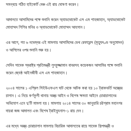
সমন্বয়ে গঠিত হাইকোর্ট বেঞ্চ এই রায় ঘোষণা করেন।
আদালতে আসামিদের পক্ষে শুনানি করেন অ্যাডভোকেট এস এম শাহজাহান, অ্যাডভোকেট
মোহাম্মদ শিশির মনির ও অ্যাডভোকেট মোহাম্মদ আহসান।
এর আগে, গত ৬ নভেম্বর এই মামলায় আসামিদের ডেথ রেফারেন্স (মৃত্যুদণ্ড অনুমোদন)
ও আপিলের ওপর শুনানি শুরু হয়।
সেদিন সাবেক স্বরাষ্ট্র প্রতিমন্ত্রী লুৎফুজ্জামান বাবরসহ কয়েকজন আসামির পক্ষে শুনানি
করেন জ্যেষ্ঠ আইনজীবী এস এম শাহজাহান।
২০০৪ সালের ১ এপ্রিল সিইউএফএল ঘাট থেকে আটক করা হয় ১০ ট্রাকভর্তি অস্ত্রের
চালান। এ নিয়ে কর্ণফুলী থানায় অস্ত্র আইন ও বিশেষ ক্ষমতা আইনে চোরাচালানের
অভিযোগ এনে দু’টি মামলা হয়। মামলায় ২০১৪ সালের ৩০ জানুয়ারি চট্টগ্রাম মহানগর
দায়রা জজ আদালত এবং বিশেষ ট্রাইব্যুনাল-১ রায় দেন।
এর মধ্যে অস্ত্র চোরাচালান মামলায় বিচারিক আদালতের রায়ে সাবেক শিল্পমন্ত্রী ও