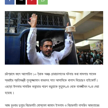
চট্টগ্রামে বহুল আলোচিত ১০ ট্রাক অস্ত্র চোরাচালানের ঘটনায় করা মামলায় সাবেক
স্বরাষ্ট্র প্রতিমন্ত্রী লুৎফুজ্জামান বাবরসহ সাত আসামিকে খালাস দিয়েছেন হাইকোর্ট।
এছাড়া উলফার সামরিক কমান্ডার পরেশ বড়ুয়াকে মৃত্যুদণ্ড থেকে যাবজ্জীবন দণ্ড দেয়া
হয়েছে।
আজ বুধবার দুপুরে বিচারপতি মোস্তফা জামান ইসলাম ও বিচারপতি নাসরিন আক্তারের