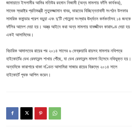
জামায়াতে ইসলামীর আমির মতিউর রহমান নিজামী (অন্য মামলায় ফাঁসি কার্যকর),
সাবেক স্বরাষ্ট্র প্রতিমন্ত্রী লুত্ফুজ্জামান বাবর, ভারতের বিচ্ছিন্নতাবাদী সংগঠন উলফার
সামরিক কমান্ডার পরেশ বড়ুয়া এবং দু’টি গোয়েন্দা সংস্থার ঊর্ধ্বতন কর্মকর্তাসহ ১৪ জনকে
ফাঁসির আদেশ দেয়া হয়। অস্ত্র আইনে করা অন্য মামলায় যাবজ্জীবন কারাদণ্ড দেয়া হয়
একই আসামিদের।
বিচারিক আদালতের রায়ের পর ২০১৪ সালের ৬ ফেব্রুয়ারি রায়সহ মামলার নথিপত্র
হাইকোর্টের ডেথ রেফারেন্স শাখায় পৌঁছে, যা ডেথ রেফারেন্স মামলা হিসেবে নথিভুক্ত হয়।
অন্যদিকে কারাগারে থাকা দণ্ডিত আসামিরা সাজার রায়ের বিরুদ্ধে ২০১৪ সালে
হাইকোর্টে পৃথক আপিল করেন।