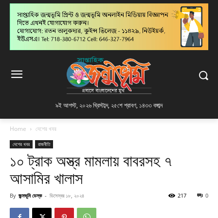
৯ই আগস্ট, ২০২৬ খ্রিস্টাব্দ
,
২৫শে শ্রাবণ, ১৪৩৩ বঙ্গাব্দ
Home
দেশের খবর
দেশের খবর
রাজনীতি
১০ ট্রাক অস্ত্র মামলায় বাবরসহ ৭
আসামির খালাস
By
জন্মভূমি ডেস্ক
-
ডিসেম্বর ১৮, ২০২৪
217
0