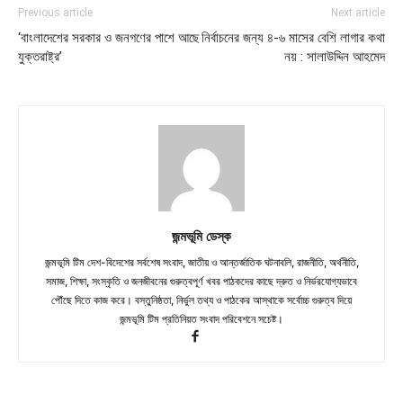
Previous article
Next article
‘বাংলাদেশের সরকার ও জনগণের পাশে আছে
নির্বাচনের জন্য ৪-৬ মাসের বেশি লাগার কথা
যুক্তরাষ্ট্র’
নয় : সালাউদ্দিন আহমেদ
জন্মভূমি ডেস্ক
জন্মভূমি টিম দেশ-বিদেশের সর্বশেষ সংবাদ, জাতীয় ও আন্তর্জাতিক ঘটনাবলি, রাজনীতি, অর্থনীতি,
সমাজ, শিক্ষা, সংস্কৃতি ও জনজীবনের গুরুত্বপূর্ণ খবর পাঠকদের কাছে দ্রুত ও নির্ভরযোগ্যভাবে
পৌঁছে দিতে কাজ করে। বস্তুনিষ্ঠতা, নির্ভুল তথ্য ও পাঠকের আস্থাকে সর্বোচ্চ গুরুত্ব দিয়ে
জন্মভূমি টিম প্রতিনিয়ত সংবাদ পরিবেশনে সচেষ্ট।