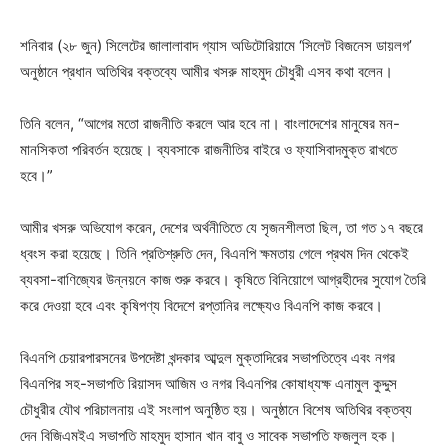
শনিবার (২৮ জুন) সিলেটের জালালাবাদ গ্যাস অডিটোরিয়ামে ‘সিলেট বিজনেস ডায়লগ’
অনুষ্ঠানে প্রধান অতিথির বক্তব্যে আমীর খসরু মাহমুদ চৌধুরী এসব কথা বলেন।
তিনি বলেন, “আগের মতো রাজনীতি করলে আর হবে না। বাংলাদেশের মানুষের মন-
মানসিকতা পরিবর্তন হয়েছে। ব্যবসাকে রাজনীতির বাইরে ও ফ্যাসিবাদমুক্ত রাখতে
হবে।”
আমীর খসরু অভিযোগ করেন, দেশের অর্থনীতিতে যে সৃজনশীলতা ছিল, তা গত ১৭ বছরে
ধ্বংস করা হয়েছে। তিনি প্রতিশ্রুতি দেন, বিএনপি ক্ষমতায় গেলে প্রথম দিন থেকেই
ব্যবসা-বাণিজ্যের উন্নয়নে কাজ শুরু করবে। কৃষিতে বিনিয়োগে আগ্রহীদের সুযোগ তৈরি
করে দেওয়া হবে এবং কৃষিপণ্য বিদেশে রপ্তানির লক্ষ্যেও বিএনপি কাজ করবে।
বিএনপি চেয়ারপারসনের উপদেষ্টা খন্দকার আব্দুল মুক্তাদিরের সভাপতিত্বে এবং নগর
বিএনপির সহ-সভাপতি রিয়াসদ আজিম ও নগর বিএনপির কোষাধ্যক্ষ এনামুল কুদ্দুস
চৌধুরীর যৌথ পরিচালনায় এই সংলাপ অনুষ্ঠিত হয়। অনুষ্ঠানে বিশেষ অতিথির বক্তব্য
দেন বিজিএমইএ সভাপতি মাহমুদ হাসান খান বাবু ও সাবেক সভাপতি ফজলুল হক।