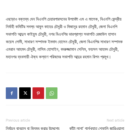
এছাড়াও বক্তব্য দেন বিএনপি চেয়ারপারসনের উপদেষ্টা এম এ মালেক, বিএনপি কেন্দ্রীয়
নির্বাহী কমিটির সদস্য আবুল কাহের চৌধুরী ও মিজানুর রহমান চৌধুরী, জেলা বিএনপি
সভাপতি আব্দুল কাইয়ুম চৌধুরী, নগর বিএনপির ভারপ্রাপ্ত সভাপতি রেজাউল হাসান
কয়েস লোদী, সাধারণ সম্পাদক ইমদাদ হোসেন চৌধুরী, জেলা বিএনপির সাধারণ সম্পাদক
এমরান আহমদ চৌধুরী, নাসিম হোসাইন, বদরুজ্জামান সেলিম, ফয়সল আহমদ চৌধুরী,
মহানগর ব্যবসায়ী ঐক্য কল্যাণ পরিষদের সভাপতি আব্দুর রহমান রিপন প্রমুখ।
Previous article
Next article
নির্বাচন বানচাল বা বিলম্ব করার উদ্দেশ্যে
কাঁটা লাগা’ গার্লখ্যাত শেফালি জারিওয়ালা