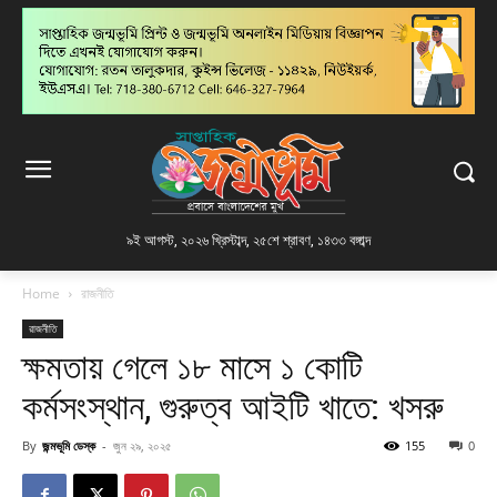
৯ই আগস্ট, ২০২৬ খ্রিস্টাব্দ
,
২৫শে শ্রাবণ, ১৪৩৩ বঙ্গাব্দ
Home
রাজনীতি
রাজনীতি
ক্ষমতায় গেলে ১৮ মাসে ১ কোটি
কর্মসংস্থান, গুরুত্ব আইটি খাতে: খসরু
By
জন্মভূমি ডেস্ক
-
জুন ২৯, ২০২৫
155
0