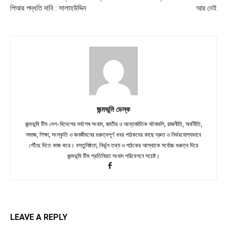
পিআর পদ্ধতি দাবি : সালাহউদ্দিন
আর নেই
জন্মভূমি ডেস্ক
জন্মভূমি টিম দেশ-বিদেশের সর্বশেষ সংবাদ, জাতীয় ও আন্তর্জাতিক ঘটনাবলি, রাজনীতি, অর্থনীতি,
সমাজ, শিক্ষা, সংস্কৃতি ও জনজীবনের গুরুত্বপূর্ণ খবর পাঠকদের কাছে দ্রুত ও নির্ভরযোগ্যভাবে
পৌঁছে দিতে কাজ করে। বস্তুনিষ্ঠতা, নির্ভুল তথ্য ও পাঠকের আস্থাকে সর্বোচ্চ গুরুত্ব দিয়ে
জন্মভূমি টিম প্রতিনিয়ত সংবাদ পরিবেশনে সচেষ্ট।
LEAVE A REPLY