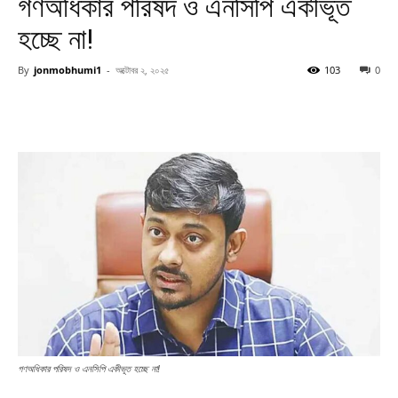
গণঅধিকার পরিষদ ও এনসিপি একীভূত
হচ্ছে না!
By
jonmobhumi1
-
অক্টোবর ২, ২০২৫
103
0
গণঅধিকার পরিষদ ও এনসিপি একীভূত হচ্ছে না!