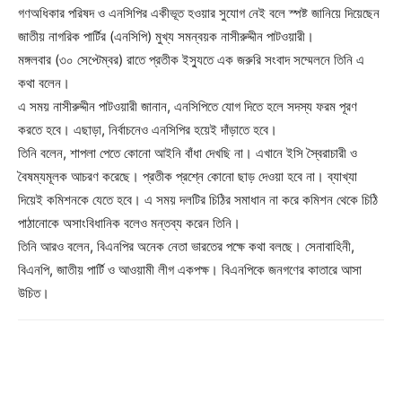
গণঅধিকার পরিষদ ও এনসিপির একীভূত হওয়ার সুযোগ নেই বলে স্পষ্ট জানিয়ে দিয়েছেন
জাতীয় নাগরিক পার্টির (এনসিপি) মুখ্য সমন্বয়ক নাসীরুদ্দীন পাটওয়ারী।
মঙ্গলবার (৩০ সেপ্টেম্বর) রাতে প্রতীক ইস্যুতে এক জরুরি সংবাদ সম্মেলনে তিনি এ
কথা বলেন।
এ সময় নাসীরুদ্দীন পাটওয়ারী জানান, এনসিপিতে যোগ দিতে হলে সদস্য ফরম পূরণ
করতে হবে। এছাড়া, নির্বাচনেও এনসিপির হয়েই দাঁড়াতে হবে।
তিনি বলেন, শাপলা পেতে কোনো আইনি বাঁধা দেখছি না। এখানে ইসি স্বৈরাচারী ও
বৈষম্যমূলক আচরণ করেছে। প্রতীক প্রশ্নে কোনো ছাড় দেওয়া হবে না। ব্যাখ্যা
দিয়েই কমিশনকে যেতে হবে। এ সময় দলটির চিঠির সমাধান না করে কমিশন থেকে চিঠি
পাঠানোকে অসাংবিধানিক বলেও মন্তব্য করেন তিনি।
তিনি আরও বলেন, বিএনপির অনেক নেতা ভারতের পক্ষে কথা বলছে। সেনাবাহিনী,
বিএনপি, জাতীয় পার্টি ও আওয়ামী লীগ একপক্ষ। বিএনপিকে জনগণের কাতারে আসা
উচিত।