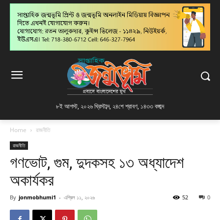
৮ই আগস্ট, ২০২৬ খ্রিস্টাব্দ
,
২৪শে শ্রাবণ, ১৪৩৩ বঙ্গাব্দ
Home
রাজনীতি
রাজনীতি
গণভোট, গুম, দুদকসহ ১৩ অধ্যাদেশ
অকার্যকর
By
jonmobhumi1
-
এপ্রিল ১১, ২০২৬
52
0