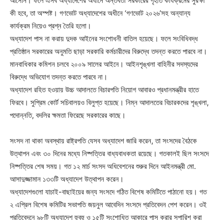
আসেনি। ফলে এসব অধ্যাদেশের অধীনে অন্তর্বর্তী সরকারের গৃহীত কার্যক্রমের সুরক্ষা
কী হবে, তা অস্পষ্ট। গণভোট অধ্যাদেশের অধীনে ‘গণভোট ২০২৬’সহ অন্যান্য
কার্যক্রম নিয়েও প্রশ্ন তৈরি হলো।
অধ্যাদেশ পাস না করায় দুদক আইনের সংশোধনী বাতিল হয়েছে। ফলে সংবিধিবদ্ধ
প্রতিষ্ঠান সরকারের অনুমতি ছাড়া সরকারি কর্মচারীদের বিরুদ্ধে তদন্ত করতে পারবে না।
মানবাধিকার কমিশন চলবে ২০০৯ সালের আইনে। আইনশৃঙ্খলা বাহিনীর সদস্যদের
বিরুদ্ধে অভিযোগ তদন্ত করতে পারবে না।
অধ্যাদেশ রহিত হওয়ায় উচ্চ আদালতে বিচারপতি নিয়োগ আবারও প্রধানমন্ত্রীর হাতে
ফিরবে। সুপ্রিম কোর্ট সচিবালয়ও বিলুপ্ত হয়েছে। নিম্ন আদালতের বিচারকদের শৃঙ্খলা,
পদোন্নতি, বদলির ক্ষমতা ফিরেছে সরকারের কাছে।
সংসদ না থাকা অবস্থায় রাষ্ট্রপতি যেসব অধ্যাদেশ জারি করেন, তা সংসদের বৈঠকে
উত্থাপন এবং ৩০ দিনের মধ্যে নিষ্পত্তির বাধ্যবাধকতা রয়েছে। গতকালই ছিল সংসদে
নিষ্পত্তির শেষ সময়। গত ১২ মার্চ সংসদ অধিবেশনের শুরুর দিনে আইনমন্ত্রী মো.
আসাদুজ্জামান ১৩৩টি অধ্যাদেশ উত্থাপন করেন।
অধ্যাদেশগুলো যাচাই-বাছাইয়ের জন্য সংসদে গঠিত বিশেষ কমিটিতে পাঠানো হয়। গত
২ এপ্রিল বিশেষ কমিটির সভাপতি জয়নুল আবেদিন সংসদে প্রতিবেদন পেশ করেন। ওই
প্রতিবেদনে ৯৮টি অধ্যাদেশ হুবহু ও ১৫টি সংশোধিত আকারে পাস করার সুপারিশ করা