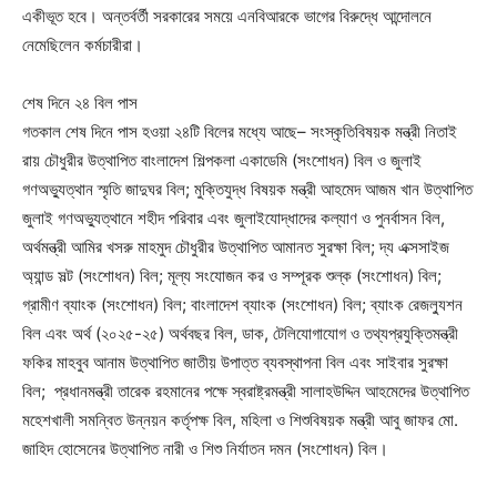
একীভূত হবে। অন্তর্বর্তী সরকারের সময়ে এনবিআরকে ভাগের বিরুদ্ধে আন্দোলনে
নেমেছিলেন কর্মচারীরা।
শেষ দিনে ২৪ বিল পাস
গতকাল শেষ দিনে পাস হওয়া ২৪টি বিলের মধ্যে আছে– সংস্কৃতিবিষয়ক মন্ত্রী নিতাই
রায় চৌধুরীর উত্থাপিত বাংলাদেশ শিল্পকলা একাডেমি (সংশোধন) বিল ও জুলাই
গণঅভ্যুত্থান স্মৃতি জাদুঘর বিল; মুক্তিযুদ্ধ বিষয়ক মন্ত্রী আহমেদ আজম খান উত্থাপিত
জুলাই গণঅভ্যুত্থানে শহীদ পরিবার এবং জুলাইযোদ্ধাদের কল্যাণ ও পুনর্বাসন বিল,
অর্থমন্ত্রী আমির খসরু মাহমুদ চৌধুরীর উত্থাপিত আমানত সুরক্ষা বিল; দ্য এক্সসাইজ
অ্যান্ড সল্ট (সংশোধন) বিল; মূল্য সংযোজন কর ও সম্পূরক শুল্ক (সংশোধন) বিল;
গ্রামীণ ব্যাংক (সংশোধন) বিল; বাংলাদেশ ব্যাংক (সংশোধন) বিল; ব্যাংক রেজল্যুশন
বিল এবং অর্থ (২০২৫-২৫) অর্থবছর বিল, ডাক, টেলিযোগাযোগ ও তথ্যপ্রযুক্তিমন্ত্রী
ফকির মাহবুব আনাম উত্থাপিত জাতীয় উপাত্ত ব্যবস্থাপনা বিল এবং সাইবার সুরক্ষা
বিল; প্রধানমন্ত্রী তারেক রহমানের পক্ষে স্বরাষ্ট্রমন্ত্রী সালাহউদ্দিন আহমেদের উত্থাপিত
মহেশখালী সমন্বিত উন্নয়ন কর্তৃপক্ষ বিল, মহিলা ও শিশুবিষয়ক মন্ত্রী আবু জাফর মো.
জাহিদ হোসেনের উত্থাপিত নারী ও শিশু নির্যাতন দমন (সংশোধন) বিল।