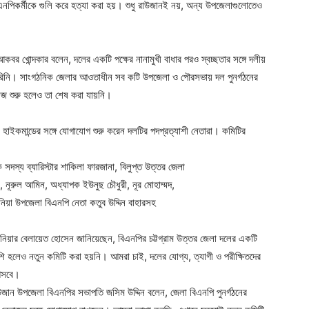
এনপিকর্মীকে গুলি করে হত্যা করা হয়। শুধু রাউজানই নয়, অন্য উপজেলাগুলোতেও
কবর খোন্দকার বলেন, দলের একটি পক্ষের নানামুখী বাধার পরও স্বচ্ছতার সঙ্গে দলীয়
করিনি। সাংগঠনিক জেলার আওতাধীন সব কটি উপজেলা ও পৌরসভায় দল পুনর্গঠনের
কাজ শুরু হলেও তা শেষ করা যায়নি।
র হাইকমান্ডের সঙ্গে যোগাযোগ শুরু করেন দলটির পদপ্রত্যাশী নেতারা। কমিটির
সদস্য ব্যারিস্টার শাকিলা ফারজানা, বিলুপ্ত উত্তর জেলা
, নূরুল আমিন, অধ্যাপক ইউনুছ চৌধুরী, নূর মোহাম্মদ,
ুনিয়া উপজেলা বিএনপি নেতা কতুব উদ্দিন বাহারসহ
ঞ্জিনিয়ার বেলায়েত হোসেন জানিয়েছেন, বিএনপির চট্টগ্রাম উত্তর জেলা দলের একটি
েশি হলেও নতুন কমিটি করা হয়নি। আমরা চাই, দলের যোগ্য, ত্যাগী ও পরীক্ষিতদের
 আসবে।
রাউজান উপজেলা বিএনপির সভাপতি জসিম উদ্দিন বলেন, জেলা বিএনপি পুনর্গঠনের