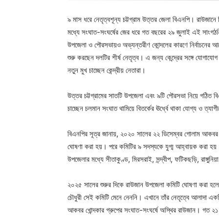
৯ মাস ধরে নেতৃত্বশূন্য চট্টগ্রাম উত্তর জেলা বিএনপি। রাউজানে
মধ্যে সংঘাত-সংঘর্ষের জের ধরে গত বছরের ২৯ জুলাই এই সাংগঠন
উপজেলা ও পৌরসভায়ও অভ্যন্তরীণ কোন্দলের কারণে নির্বাচনের আগে
শুরু করছেন দলটির শীর্ষ নেতৃত্ব। এ জন্য কেন্দ্রের সঙ্গে যোগাযোগ
নতুন মুখ চাচ্ছেন কেন্দ্রীয় নেতারা।
উত্তর চট্টগ্রামের সাতটি উপজেলা এবং ৯টি পৌরসভা নিয়ে গঠিত বিএন
চাচ্ছেন চলমান সংঘাত থামিয়ে বিতর্কের ঊর্ধ্বে থাকা যোগ্য ও ত্যা
বিএনপির সূত্র জানায়, ২০২০ সালের ২২ ডিসেম্বর গোলাম আকবর খ
ঘোষণা করা হয়। পরে কমিটির ৯ সদস্যকে যুগ্ম আহ্বায়ক করা হয়
উপজেলার মধ্যে সীতাকুণ্ড, মিরসরাই, সন্দ্বীপ, ফটিকছড়ি, রাঙ্গুনিয়
২০২৫ সালের শুরুর দিকে রাউজান উপজেলা কমিটি ঘোষণা করা হলেও 
চৌধুরী সেই কমিটি মেনে নেননি। এখানে তাঁর নেতৃত্বে আলাদা একটি
আকবর খোন্দকার গ্রুপের সংঘাত-সংঘর্ষে অস্থির রাউজান। গত ২১