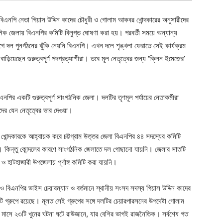
 বিএনপি নেতা গিয়াস উদ্দিন কাদের চৌধুরী ও গোলাম আকবর খোন্দকারের অনুসারীদের
িক জেলায় বিএনপির কমিটি বিলুপ্ত ঘোষণা করা হয়। পরবর্তী সময়ে অন্যান্য
 দল পুনর্গঠনের ঝুঁকি নেয়নি বিএনপি। এখন দলে শৃঙ্খলা ফেরাতে সেই কার্যক্রম
 বাড়িয়েছেন গুরুত্বপূর্ণ পদপ্রত্যাশীরা। তবে মূল নেতৃত্বের জন্য ‘ক্লিন ইমেজের’
পির একটি গুরুত্বপূর্ণ সাংগঠনিক জেলা। দলটির তৃণমূল পর্যায়ের নেতাকর্মীরা
গীদের যেন নেতৃত্বের ভার দেওয়া।
োন্দকারকে আহ্বায়ক করে চট্টগ্রাম উত্তর জেলা বিএনপির ৪৪ সদস্যের কমিটি
। কিন্তু কোন্দলের কারণে সাংগঠনিক জেলাতে দল গোছানো যায়নি। জেলার সাতটি
া ও হাটহাজারী উপজেলায় পূর্ণাঙ্গ কমিটি করা যায়নি।
বিএনপির ভাইস চেয়ারম্যান ও বর্তমানে স্থানীয় সংসদ সদস্য গিয়াস উদ্দিন কাদের
 গ্রুপে রয়েছে। মূলত সেই গ্রুপের সঙ্গে দলটির চেয়ারপারসনের উপদেষ্টা গোলাম
 মাসে ২৩টি খুনের ঘটনা ঘটে রাউজানে, যার বেশির ভাগই রাজনৈতিক। সর্বশেষ গত