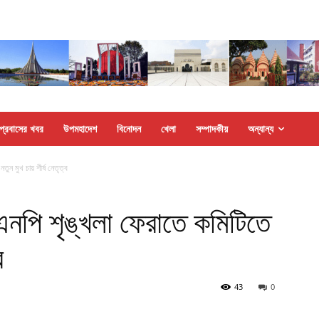
প্রবাসের খবর
উপমহাদেশ
বিনোদন
খেলা
সম্পাদকীয়
অন্যান্য
তুন মুখ চায় শীর্ষ নেতৃত্ব
িএনপি শৃঙ্খলা ফেরাতে কমিটিতে
ব
43
0