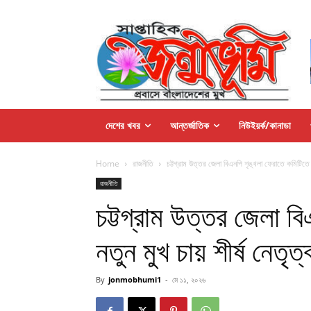
দেশের খবর
আন্তর্জাতিক
নিউইয়র্ক/কানাডা
Home
রাজনীতি
চট্টগ্রাম উত্তর জেলা বিএনপি শৃঙ্খলা ফেরাতে কমিটিতে ন
রাজনীতি
চট্টগ্রাম উত্তর জেলা ব
নতুন মুখ চায় শীর্ষ নেতৃত্
By
jonmobhumi1
-
মে ১১, ২০২৬