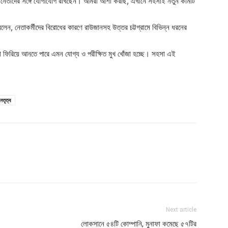
ন্দ্রীয় নেতাদের সঙ্গে যোগাযোগ রাখছেন। আমরা আশা করছি, এখানে সহসাই নতুন কমিটি
 বলেন, নেতাকর্মীদের বিরোধের কারণে রাউজানসহ উত্তর চট্টগ্রামে বিভিন্ন ধরনের
খলা ফিরিয়ে আনতে পারে এমন যোগ্য ও পরীক্ষিত মুখ খোঁজা হচ্ছে। সহসা এই
েতৃত্ব
Next article
লোকসানে ৫৪টি কোম্পানি, মুনাফা কমেছে ৫৭টির