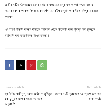
জাতীয় পার্টির গঠনতন্ত্রের ২০(ক) ধারায় দলের চেয়ারম্যানকে ক্ষমতা দেওয়া হয়েছে
কোনো ধরনের শোকজ কিংবা কারণ দর্শনোর নোটিশ ছাড়াই যে কাউকে বহিষ্কার করতে
পারবেন।
এর আগে মসিউর রহমান রাঙ্গাকে মহাসচিব থেকে বহিষ্কার করে মুজিবুল হক চুন্নুকে
মহাসচিব করা করেছিলেন জিএম কাদের।
Previous article
Next article
ব্যারিস্টার আনিসুল, রুহুল আমিন ও মুজিবুল
দেশের ৬১টি ব্যাংককে ১২ গ্রুপে ভাগ করা
হক চুন্নুকে জাপার সকল পদ থেকে
হবে: গভর্নর
অব্যাহতি