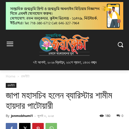
৭ই আগস্ট, ২০২৬ খ্রিস্টাব্দ
,
২৩শে শ্রাবণ, ১৪৩৩ বঙ্গাব্দ
Home
রাজনীতি
রাজনীতি
জাপা মহাসচিব হলেন ব্যারিস্টার শামীম
হায়দার পাটোয়ারী
By
jonmobhumi1
-
জুলাই ৮, ২০২৫
180
0