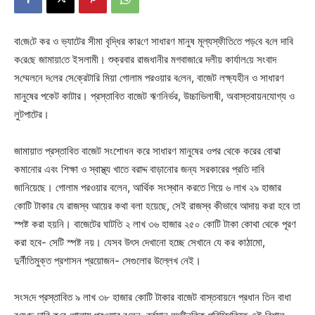
বা‌জে‌টে ক‌র ও ভ্যাটের সীমা বৃ‌দ্ধি‌র কার‌ণে সাধারণ মানুষ মূল্যস্ফীতি‌তে পড়‌বে ব‌লে দা‌বি
ক‌রে‌ছে জামায়া‌তে ইসলামী। শুক্রবার রাজধানীর মগবাজা‌রে দলীয় কার্যাল‌য়ে সংবাদ
স‌ম্মেলনে দ‌লের সে‌ক্রেটা‌রি মিয়া গোলাম পরওয়ার ব‌লেন, বাজেট লক্ষ্যহীন ও সাধারণ
মানুষের পকেট কাটার। প্রস্তা‌বিত বাজেট ঋণনির্ভর, উচ্চাভিলাষী, অবাস্তবায়নযোগ্য ও
লুটপাটের।
জামায়াত প্রস্তাবিত বাজেট সংশোধন করে সাধারণ মানুষের ওপর থেকে করের বোঝা
কমানোর এবং শিক্ষা ও স্বাস্থ্য খাতে বরাদ্দ বাড়ানোর জন্য সরকারের প্রতি দাবি
জানিয়েছে। গোলাম পরওয়ার বলেন, আর্থিক সংস্থান করতে গিয়ে ৬ লাখ ২৯ হাজার
কোটি টাকার যে রাজস্ব আয়ের কথা বলা হয়েছে, সেই রাজস্ব কীভাবে আদায় করা হবে তা
স্পষ্ট করা হয়নি। বাজেটের ঘাটতি ২ লাখ ৩৬ হাজার ২৫০ কোটি টাকা কোথা থেকে পূরণ
করা হবে- সেটি স্পষ্ট নয়। যেসব উৎস দেখানো হচ্ছে সেখানে যে কর কাঠামো,
দুর্নীতিমুক্ত প্রশাসন প্রয়োজন- সেগুলোর উল্লেখ নেই।
সংস‌দে প্রস্তা‌বিত ৯ লাখ ৩৮ হাজার কো‌টি টাকার বাজেট বাস্তবায়নে প্রধান তিন বাধা