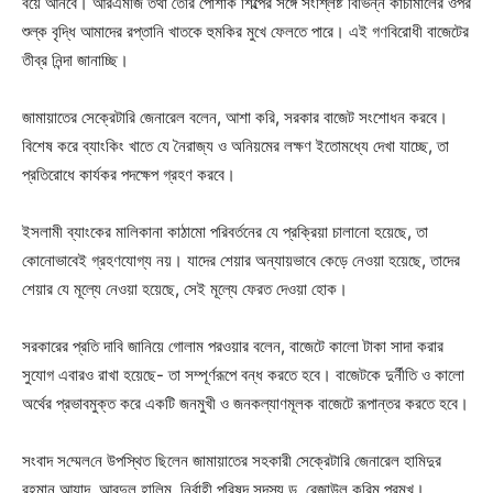
বয়ে আনবে। আরএমজি তথা তৈরি পোশাক শিল্পের সঙ্গে সংশ্লিষ্ট বিভিন্ন কাঁচামালের ওপর
শুল্ক বৃদ্ধি আমাদের রপ্তানি খাতকে হুমকির মুখে ফেলতে পারে। এই গণবিরোধী বাজেটের
তীব্র নিন্দা জানাচ্ছি।
জামায়াতের সেক্রেটারি জেনারেল বলেন, আশা করি, সরকার বাজেট সংশোধন করবে।
বিশেষ করে ব্যাংকিং খাতে যে নৈরাজ্য ও অনিয়মের লক্ষণ ইতোমধ্যে দেখা যাচ্ছে, তা
প্রতিরোধে কার্যকর পদক্ষেপ গ্রহণ করবে।
ইসলামী ব্যাংকের মালিকানা কাঠামো পরিবর্তনের যে প্রক্রিয়া চালানো হয়েছে, তা
কোনোভাবেই গ্রহণযোগ্য নয়। যাদের শেয়ার অন্যায়ভাবে কেড়ে নেওয়া হয়েছে, তাদের
শেয়ার যে মূল্যে নেওয়া হয়েছে, সেই মূল্যে ফেরত দেওয়া হোক।
সরকারের প্রতি দাবি জানিয়ে গোলাম পরওয়ার বলেন, বাজেটে কালো টাকা সাদা করার
সুযোগ এবারও রাখা হয়েছে- তা সম্পূর্ণরূপে বন্ধ করতে হবে। বাজেটকে দুর্নীতি ও কালো
অর্থের প্রভাবমুক্ত করে একটি জনমুখী ও জনকল্যাণমূলক বাজেটে রূপান্তর করতে হবে।
সংবাদ স‌ম্মেল‌নে উপস্থিত ছিলেন জামায়াতের সহকারী সেক্রেটারি জেনারেল হা‌মিদুর
রহমান আযাদ, আবদুল হালিম, নির্বাহী পরিষদ সদস্য ড. রেজাউল করিম প্রমুখ।