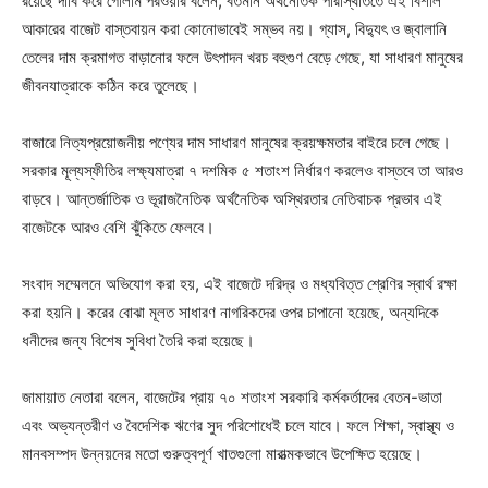
র‌য়ে‌ছে দা‌বি ক‌রে গোলাম পরওয়ার ব‌লেন, বর্তমান অর্থনৈতিক পরিস্থিতিতে এই বিশাল
আকারের বাজেট বাস্তবায়ন করা কোনোভাবেই সম্ভব নয়। গ্যাস, বিদ্যুৎ ও জ্বালানি
তেলের দাম ক্রমাগত বাড়ানোর ফলে উৎপাদন খরচ বহুগুণ বেড়ে গেছে, যা সাধারণ মানুষের
জীবনযাত্রাকে কঠিন করে তুলেছে।
বাজারে নিত্যপ্রয়োজনীয় পণ্যের দাম সাধারণ মানুষের ক্রয়ক্ষমতার বাইরে চলে গেছে।
সরকার মূল্যস্ফীতির লক্ষ্যমাত্রা ৭ দশ‌মিক ৫ শতাংশ নির্ধারণ করলেও বাস্তবে তা আরও
বাড়বে। আন্তর্জাতিক ও ভূরাজনৈতিক অর্থনৈতিক অস্থিরতার নেতিবাচক প্রভাব এই
বাজেটকে আরও বেশি ঝুঁকিতে ফেলবে।
সংবাদ সম্মেলনে অভিযোগ করা হয়, এই বাজেটে দরিদ্র ও মধ্যবিত্ত শ্রেণির স্বার্থ রক্ষা
করা হয়নি। করের বোঝা মূলত সাধারণ নাগরিকদের ওপর চাপানো হয়েছে, অন্যদিকে
ধনীদের জন্য বিশেষ সুবিধা তৈরি করা হয়েছে।
জামায়াত নেতারা বলেন, বাজেটের প্রায় ৭০ শতাংশ সরকারি কর্মকর্তাদের বেতন-ভাতা
এবং অভ্যন্তরীণ ও বৈদেশিক ঋণের সুদ পরিশোধেই চলে যাবে। ফলে শিক্ষা, স্বাস্থ্য ও
মানবসম্পদ উন্নয়নের মতো গুরুত্বপূর্ণ খাতগুলো মারাত্মকভাবে উপেক্ষিত হয়েছে।