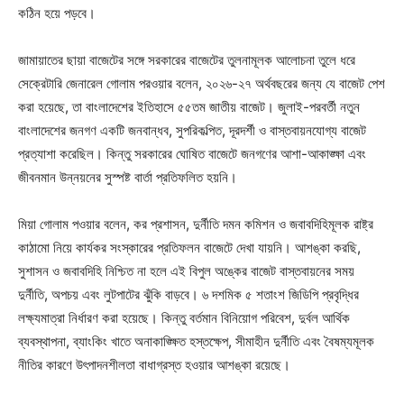
কঠিন হয়ে পড়বে।
জামায়াতের ছায়া বাজেটের সঙ্গে সরকারের বাজেটের তুলনামূলক আলোচনা তুলে ধরে
সেক্রেটারি জেনারেল গোলাম পরওয়ার বলেন, ২০২৬-২৭ অর্থবছরের জন্য যে বাজেট পেশ
করা হয়েছে, তা বাংলাদেশের ইতিহাসে ৫৫তম জাতীয় বাজেট। জুলাই-পরবর্তী নতুন
বাংলাদেশের জনগণ একটি জনবান্ধব, সুপরিকল্পিত, দূরদর্শী ও বাস্তবায়নযোগ্য বাজেট
প্রত্যাশা করেছিল। কিন্তু সরকারের ঘোষিত বাজেটে জনগণের আশা-আকাঙ্ক্ষা এবং
জীবনমান উন্নয়নের সুস্পষ্ট বার্তা প্রতিফলিত হয়নি।
মিয়া গোলাম পওয়ার বলেন, কর প্রশাসন, দুর্নীতি দমন কমিশন ও জবাবদিহিমূলক রাষ্ট্র
কাঠামো নিয়ে কার্যকর সংস্কারের প্রতিফলন বাজেটে দেখা যায়নি। আশঙ্কা করছি,
সুশাসন ও জবাবদিহি নিশ্চিত না হলে এই বিপুল অঙ্কের বাজেট বাস্তবায়নের সময়
দুর্নীতি, অপচয় এবং লুটপাটের ঝুঁকি বাড়বে। ৬ দশ‌মিক ৫ শতাংশ জিডিপি প্রবৃদ্ধির
লক্ষ্যমাত্রা নির্ধারণ করা হয়েছে। কিন্তু বর্তমান বিনিয়োগ পরিবেশ, দুর্বল আর্থিক
ব্যবস্থাপনা, ব্যাংকিং খাতে অনাকাঙ্ক্ষিত হস্তক্ষেপ, সীমাহীন দুর্নীতি এবং বৈষম্যমূলক
নীতির কারণে উৎপাদনশীলতা বাধাগ্রস্ত হওয়ার আশঙ্কা রয়েছে।