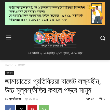
৭ই আগস্ট, ২০২৬ খ্রিস্টাব্দ
,
২৩শে শ্রাবণ, ১৪৩৩ বঙ্গাব্দ
Home
রাজনীতি
রাজনীতি
জামায়াতের প্রতিক্রিয়া বাজেট লক্ষ্যহীন,
উচ্চ মূল্যস্ফীতির কবলে পড়বে মানুষ
By
জন্মভূমি ডেস্ক
-
জুন ১২, ২০২৬
37
0