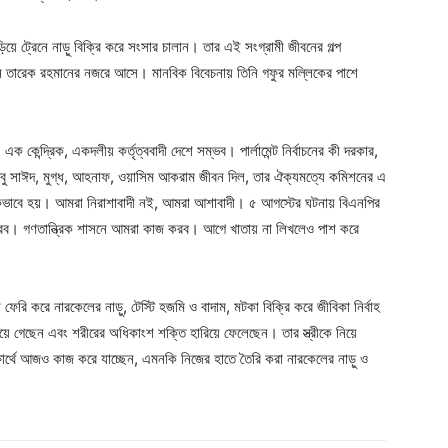
িয়ে ট্রেনে নাড়ু বিক্রি করে সংসার চালান। তার এই সংগ্রামী জীবনের গল্প
ান তারেক রহমানের নজরে আসে। মানবিক বিবেচনায় তিনি গফুর মল্লিকের পাশে
েন্দ্রিক, একদলীয় কর্তৃত্ববাদী দেশে সম্ভব। পার্লামেন্ট নির্বাচনের কী দরকার,
বু সাঈদ, মুগ্ধ, আহনাফ, ওয়াসিম আকরাম জীবন দিল, তার ঐক্যমত্যে কমিশনের এ
িভাবে হয়। আমরা নিরাশাবাদী নই, আমরা আশাবাদী। ৫ আগস্টের ঘটনায় বিএনপির
। গণতান্ত্রিক শাসনে আমরা কাজ করব। আগে খাতায় না লিখলেও পাশ করে
েরি করে নারকেলের নাড়ু, টেস্টি হজমি ও বাদাম, মটকা বিক্রি করে জীবিকা নির্বাহ
ে গেছেন এবং শরীরের অধিকাংশ শক্তি হারিয়ে ফেলেছেন। তার স্ত্রীকে নিয়ে
ষার্থে আজও কাজ করে যাচ্ছেন, এমনকি নিজের হাতে তৈরি করা নারকেলের নাড়ু ও