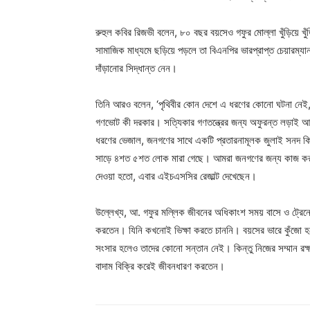
রুহুল কবির রিজভী বলেন, ৮০ বছর বয়সেও গফুর মোল্লা খুঁড়িয়ে খুঁড়
সামাজিক মাধ্যমে ছড়িয়ে পড়লে তা বিএনপির ভারপ্রাপ্ত চেয়ারম্য
দাঁড়ানোর সিদ্ধান্ত নেন।
তিনি আরও বলেন, ‘পৃথিবীর কোন দেশে এ ধরণের কোনো ঘটনা নেই, এক ক
গণভোট কী দরকার। সত্যিকার গণতন্ত্রের জন্য অফুরন্ত লড়াই আ
ধরণের ভেজাল, জনগণের সাথে একটি প্রতারনামূলক জুলাই সনদ ক
সাড়ে ৪শত ৫শত লোক মারা গেছে। আমরা জনগণের জন্য কাজ করব
দেওয়া হতো, এবার এইচএসসির রেজাল্ট দেখেছেন।
উল্লেখ্য, আ. গফুর মল্লিক জীবনের অধিকাংশ সময় বাসে ও ট্রেনে ফ
করতেন। যিনি কখনোই ভিক্ষা করতে চাননি। বয়সের ভারে কুঁজো হয়
সংসার হলেও তাদের কোনো সন্তান নেই। কিন্তু নিজের সম্মান রক্
বাদাম বিক্রি করেই জীবনধারণ করতেন।