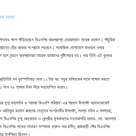
্লিকের পাশে দাঁড়িয়েছেন বিএনপির ভারপ্রাপ্ত চেয়ারম্যান তারেক রহমান। পাঁচুরিয়া
 প্রান্তে বেঁচে থাকার সংগ্রামে লড়ছেন। সামাজিক যোগাযোগ মাধ্যমে ওপরে
াশ হলে লন্ডনে অবস্থানরত তারেক রহমানের দৃষ্টিগোচর হয়। পরে তিনি এই বৃদ্ধের
রতিনিধি দল বৃহস্পতিবার বেলা ১২ টায় আ. গফুর মল্লিকের সাথে সাক্ষাৎ করতে
 ১ লাখ ৭৫ হাজার টাকা দিয়ে সহযোগিতা করেন।
য়র যুগ্ম মহাসচিব ও ‘আমরা বিএনপি পরিবার’-এর প্রধান উপদেষ্টা অ্যাডভোকেট
 আতিকুর রহমান রুমনের নেতৃত্বে সংগঠনটির উপদেষ্টা, সদস্য সচিব ও সদস্যরা,
া বিএনপির যুগ্ম আহ্বায়ক ও কেন্দ্রীয় কৃষকদলের সহসভাপতি অ্যাড. মো. আসলাম
লা বিএনপির সাবেক সাধারণ সম্পাদক হারুন-অর রশীদ, রাজবাড়ী পৌর বিএনপির
মীরা উপস্থিত ছিলেন।