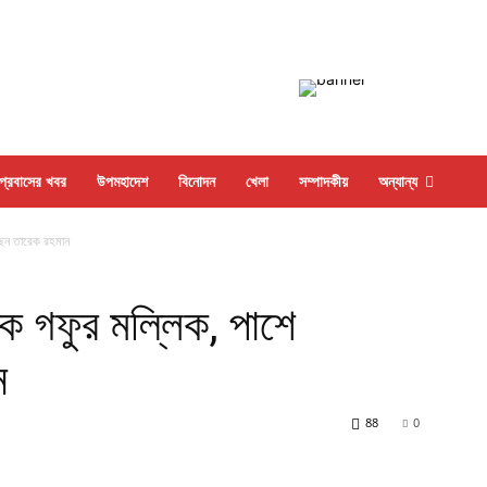
প্রবাসের খবর
উপমহাদেশ
বিনোদন
খেলা
সম্পাদকীয়
অন্যান্য
েছেন তারেক রহমান
িক গফুর মল্লিক, পাশে
ন
88
0