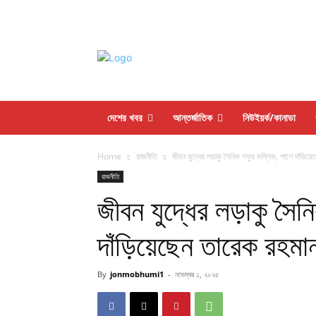
দেশের খবর
আন্তর্জাতিক
নিউইয়র্ক/কানাডা
Home
রাজনীতি
জীবন যুদ্ধের লড়াকু সৈনিক গফুর মল্লিক, পাশে দাঁড়িয়
রাজনীতি
জীবন যুদ্ধের লড়াকু সৈন
দাঁড়িয়েছেন তারেক রহমা
By
jonmobhumi1
-
নভেম্বর ১, ২০২৫