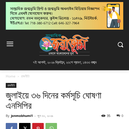
৭ই আগস্ট, ২০২৬ খ্রিস্টাব্দ
,
২৩শে শ্রাবণ, ১৪৩৩ বঙ্গাব্দ
Home
রাজনীতি
রাজনীতি
জুলাইয়ে ৩৬ দিনের কর্মসূচি ঘোষণা
এনসিপির
By
jonmobhumi1
-
জুন ৩০, ২০২৬
35
0