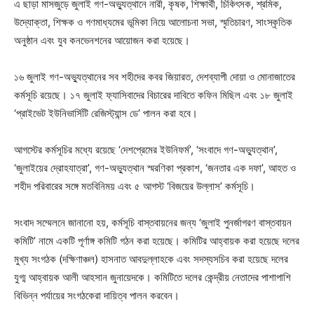
এ ছাড়া মাসজুড়ে জুলাই গণ-অভ্যুত্থানে নারী, কৃষক, শিক্ষার্থী, চিকিৎসক, শ্রমিক,
উদ্যোক্তা, শিক্ষক ও গণমাধ্যমের ভূমিকা নিয়ে আলোচনা সভা, স্মৃতিচারণ, সাংস্কৃতিক
অনুষ্ঠান এবং যুব কনভেনশনের আয়োজন করা হয়েছে।
১৬ জুলাই গণ-অভ্যুত্থানের সব শহীদের কবর জিয়ারত, দেশব্যাপী দোয়া ও মোনাজাতের
কর্মসূচি রয়েছে। ১৭ জুলাই ফ্যাসিবাদের বিচারের দাবিতে কফিন মিছিল এবং ১৮ জুলাই
‘প্রাইভেট ইউনিভার্সিটি রেজিস্ট্যান্স ডে’ পালন করা হবে।
আগস্টের কর্মসূচির মধ্যে রয়েছে ‘দেশপ্রেমের ইউনিফর্ম’, ‘সংবাদে গণ-অভ্যুত্থান’,
‘জুলাইয়ের দ্রোহযাত্রা’, গণ-অভ্যুত্থান স্মরণিকা প্রকাশ, ‘জনতার এক দফা’, আহত ও
শহীদ পরিবারের সঙ্গে মতবিনিময় এবং ৫ আগস্ট ‘বিজয়ের উল্লাস’ কর্মসূচি।
সংবাদ সম্মেলনে জানানো হয়, কর্মসূচি বাস্তবায়নের জন্য ‘জুলাই পুনর্জাগরণ বাস্তবায়ন
কমিটি’ নামে একটি পূর্ণাঙ্গ কমিটি গঠন করা হয়েছে। কমিটির আহ্বায়ক করা হয়েছে দলের
মুখ্য সংগঠক (দক্ষিণাঞ্চল) হাসনাত আবদুল্লাহকে এবং সদস্যসচিব করা হয়েছে দলের
যুগ্ম আহ্বায়ক আলী আহসান জুনায়েদকে। কমিটিতে দলের কেন্দ্রীয় নেতাদের পাশাপাশি
বিভিন্ন পর্যায়ের সংগঠকেরা দায়িত্ব পালন করবেন।