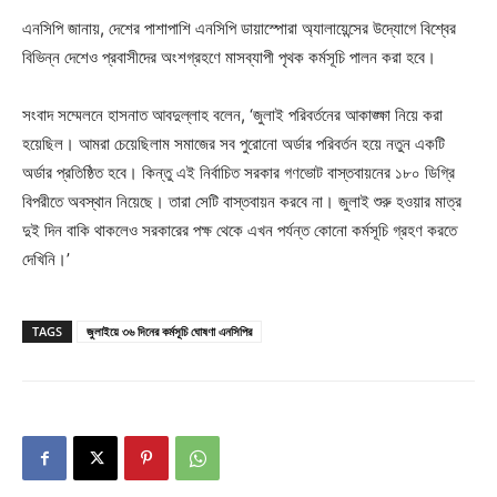
এনসিপি জানায়, দেশের পাশাপাশি এনসিপি ডায়াস্পোরা অ্যালায়েন্সের উদ্যোগে বিশ্বের
বিভিন্ন দেশেও প্রবাসীদের অংশগ্রহণে মাসব্যাপী পৃথক কর্মসূচি পালন করা হবে।
সংবাদ সম্মেলনে হাসনাত আবদুল্লাহ বলেন, ‘জুলাই পরিবর্তনের আকাঙ্ক্ষা নিয়ে করা
হয়েছিল। আমরা চেয়েছিলাম সমাজের সব পুরোনো অর্ডার পরিবর্তন হয়ে নতুন একটি
অর্ডার প্রতিষ্ঠিত হবে। কিন্তু এই নির্বাচিত সরকার গণভোট বাস্তবায়নের ১৮০ ডিগ্রি
বিপরীতে অবস্থান নিয়েছে। তারা সেটি বাস্তবায়ন করবে না। জুলাই শুরু হওয়ার মাত্র
দুই দিন বাকি থাকলেও সরকারের পক্ষ থেকে এখন পর্যন্ত কোনো কর্মসূচি গ্রহণ করতে
দেখিনি।’
TAGS
জুলাইয়ে ৩৬ দিনের কর্মসূচি ঘোষণা এনসিপির