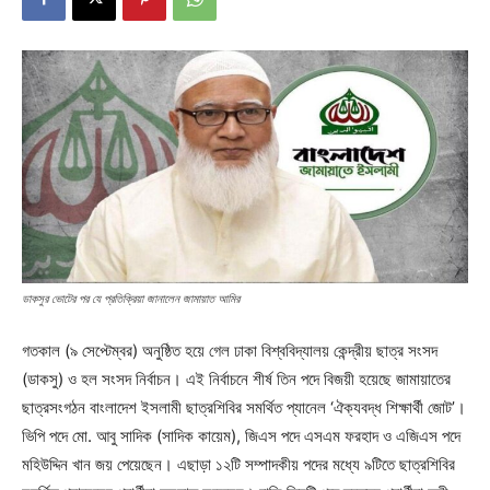
ডাকসুর ভোটের পর যে প্রতিক্রিয়া জানালেন জামায়াত আমির
গতকাল (৯ সেপ্টেম্বর) অনুষ্ঠিত হয়ে গেল ঢাকা বিশ্ববিদ্যালয় কেন্দ্রীয় ছাত্র সংসদ
(ডাকসু) ও হল সংসদ নির্বাচন। এই নির্বাচনে শীর্ষ তিন পদে বিজয়ী হয়েছে জামায়াতের
ছাত্রসংগঠন বাংলাদেশ ইসলামী ছাত্রশিবির সমর্থিত প্যানেল ‘ঐক্যবদ্ধ শিক্ষার্থী জোট’।
ভিপি পদে মো. আবু সাদিক (সাদিক কায়েম), জিএস পদে এসএম ফরহাদ ও এজিএস পদে
মহিউদ্দিন খান জয় পেয়েছেন। এছাড়া ১২টি সম্পাদকীয় পদের মধ্যে ৯টিতে ছাত্রশিবির