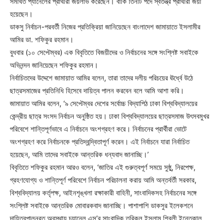
সমর্থিত প্যানেলের প্রার্থীরা জয়লাভ করেছেন। বাকি তিনটি পদে স্বতন্ত্র প্রার্থীরা জয়ী
হয়েছেন।
ডাকসু নির্বাচন-পরবর্তী নিজের প্রতিক্রিয়া জানিয়েছেন বাংলাদেশ জামায়াতে ইসলামীর
আমির ডা. শফিকুর রহমান।
বুধবার (১০ সেপ্টেম্বর) এক বিবৃতিতে বিজয়ীদের ও নির্বাচনের সঙ্গে সংশ্লিষ্ট সবাইকে
অভিনন্দন জানিয়েছেন শফিকুর রহমান।
নির্বাচিতদের উদ্দেশে জামায়াত আমির বলেন, তারা তাদের দলীয় পরিচয়ের ঊর্ধ্বে উঠে
ছাত্রসমাজের প্রতিনিধি হিসেবে দায়িত্ব পালন করবেন বলে আমি আশা করি।
জামায়াত আমির বলেন, ‘৯ সেপ্টেম্বর দেশের সর্বোচ্চ বিদ্যাপিঠ ঢাকা বিশ্ববিদ্যালয়ের
কেন্দ্রীয় ছাত্র সংসদ নির্বাচন অনুষ্ঠিত হয়। ঢাকা বিশ্ববিদ্যালয়ের ছাত্রসমাজ উৎসবমুখর
পরিবেশে শান্তিপূর্ণভাবে এ নির্বাচনে অংশগ্রহণ করে। নির্বাচনের প্রার্থীরা ভোটে
অংশগ্রহণ করে নির্বাচনকে প্রতিদ্বন্দ্বিতাপূর্ণ করেন। এই নির্বাচনে যারা নির্বাচিত
হয়েছেন, আমি তাদের সবাইকে আন্তরিক ধন্যবাদ জানাচ্ছি।’
বিবৃতিতে শফিকুর রহমান আরও বলেন, ‘জাতির এই গুরুত্বপূর্ণ সময়ে সুষ্ঠু, নিরপেক্ষ,
গ্রহণযোগ্য ও শান্তিপূর্ণ পরিবেশে নির্বাচন পরিচালনা করায় আমি অন্তর্বর্তী সরকার,
বিশ্ববিদ্যালয় কর্তৃপক্ষ, আইনশৃঙ্খলা রক্ষাকারী বাহিনী, সাংবাদিকসহ নির্বাচনের সঙ্গে
সংশ্লিষ্ট সবাইকে আন্তরিক মোবারকবাদ জানাচ্ছি। পাশাপাশি ডাকসুর ইলেকশনে
দায়িত্বপালনরত অবস্থায় চ্যানেল এস’র সাংবাদিক তরিকুল ইসলাম শিবলী ইন্তেকাল